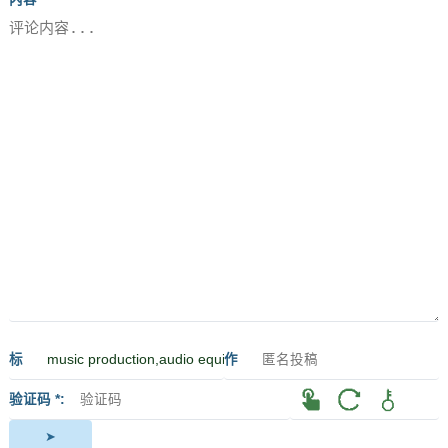
标
作
签
者
验证码 *