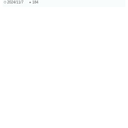
2024/11/7
184
故障美学：Glitch音乐在电影、游戏与声音艺术中的应用与感
知
2025/8/7
292
摇滚与和声在独立音乐中的互动关系探讨
2025/1/4
206