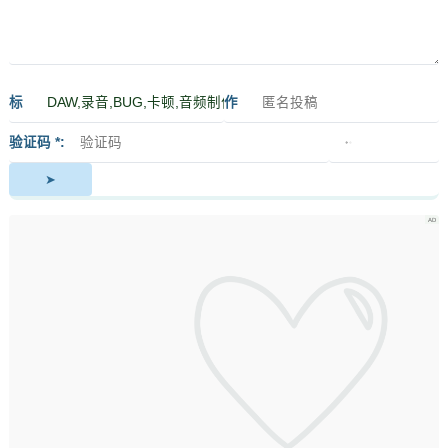
标
作
签
者
验证码 *