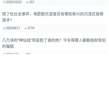
2025/10/12
157
除了杜比全景声，电影配乐混音还有哪些新兴的沉浸式音频
技术？
2025/8/17
3770
几万块的“神仙线”到底割了谁的肉？今天得罪人聊聊线材背后
的猫腻
2026/6/3
101
巴洛克音乐的经典曲目及其代表作品介绍
2025/1/26
667
AI音乐趋势预测：数据、模型与创作洞察
2025/6/22
627