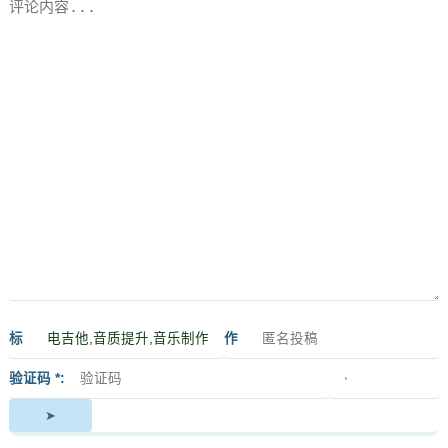
标
作
签
者
验证码 *