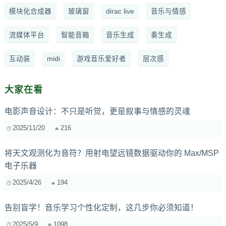
模块化合成器
玻璃窗
dirac live
音乐与情感
流媒体平台
智能音箱
音乐生成
奏生成
互动装
midi
游戏音乐爱好者
层次感
大家在看
电影声音设计：不只是听觉，更是叙事与情感的灵魂
2025/11/20
216
将天文观测化为音符？用射电望远镜数据驱动你的 Max/MSP
电子乐器
2025/4/26
194
告别盲学！音乐学习个性化定制，这几步你必须知道！
2025/5/9
1098