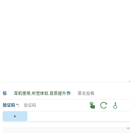
标
作
签
者
验证码 *