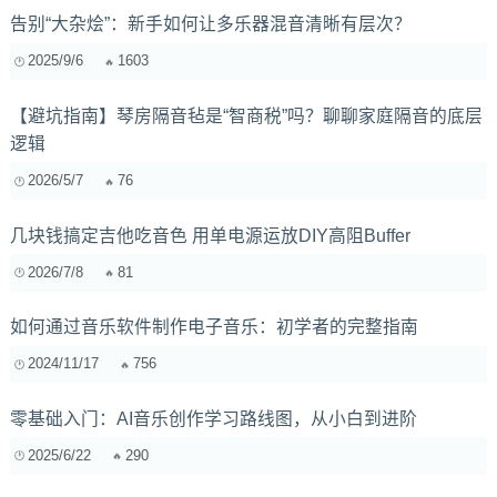
告别“大杂烩”：新手如何让多乐器混音清晰有层次？
2025/9/6
1603
【避坑指南】琴房隔音毡是“智商税”吗？聊聊家庭隔音的底层
逻辑
2026/5/7
76
几块钱搞定吉他吃音色 用单电源运放DIY高阻Buffer
2026/7/8
81
如何通过音乐软件制作电子音乐：初学者的完整指南
2024/11/17
756
零基础入门：AI音乐创作学习路线图，从小白到进阶
2025/6/22
290