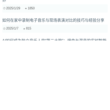
界
2025/1/29
1850
如何在家中录制电子音乐与现场表演对比的技巧与经验分享
2025/1/7
815
AI如何成为独立音乐人的“第二大脑”：编曲与混音的实时智能
赋能
2025/7/22
865
音乐处方：如何用声音疗愈身心，提升生活品质？（附歌
单）
2025/5/4
2196