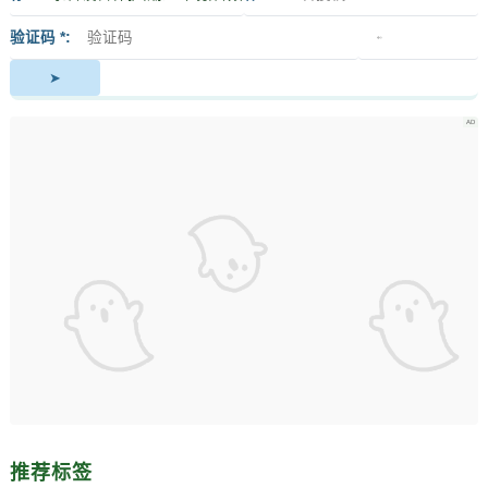
签
者
验证码 *
推荐标签