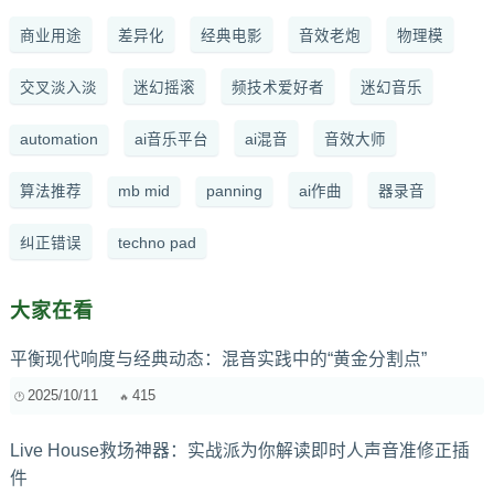
商业用途
差异化
经典电影
音效老炮
物理模
交叉淡入淡
迷幻摇滚
频技术爱好者
迷幻音乐
automation
ai音乐平台
ai混音
音效大师
算法推荐
mb mid
panning
ai作曲
器录音
纠正错误
techno pad
大家在看
平衡现代响度与经典动态：混音实践中的“黄金分割点”
2025/10/11
415
Live House救场神器：实战派为你解读即时人声音准修正插
件