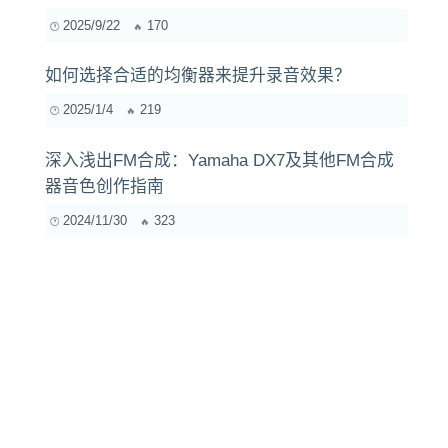
2025/9/22
170
如何选择合适的均衡器来提升录音效果？
2025/1/4
219
深入浅出FM合成：Yamaha DX7及其他FM合成
器音色创作指南
2024/11/30
323
常见MIDI编辑软件及其功能对比分析
2024/12/28
1104
Dubstep/Techno杜比全景声混音：如何做到既
“大”又“紧致”？
2025/10/25
1870