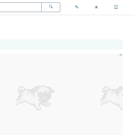
✎
✭
☳