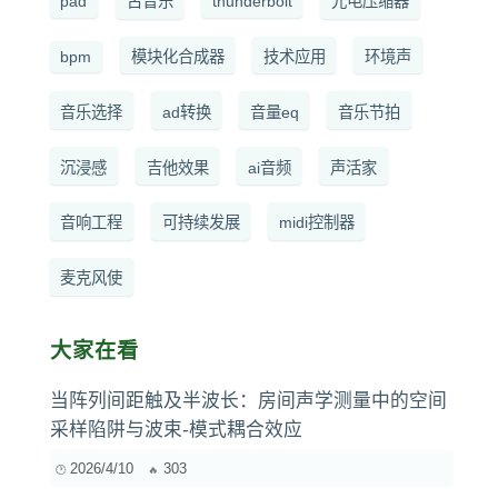
pad
古音乐
thunderbolt
光电压缩器
bpm
模块化合成器
技术应用
环境声
音乐选择
ad转换
音量eq
音乐节拍
沉浸感
吉他效果
ai音频
声活家
音响工程
可持续发展
midi控制器
麦克风使
大家在看
当阵列间距触及半波长：房间声学测量中的空间
采样陷阱与波束-模式耦合效应
2026/4/10
303