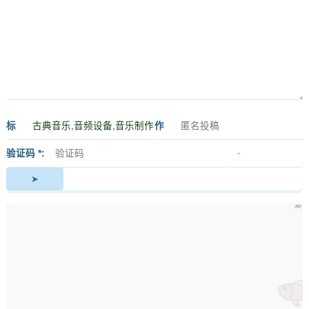
标
作
签
者
验证码 *