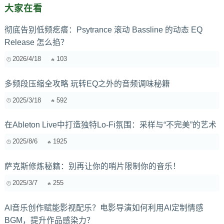
大家在看
彻底告别低频疙瘩：Psytrance 滚动 Bassline 的动态 EQ
Release 怎么掐？
2026/4/18
103
多频段压缩全攻略 玩转EQ之外的音频调味秘籍
2025/3/18
592
在Ableton Live中打造独特Lo-Fi氛围：采样与“不完美”的艺术
2025/8/6
1925
萨克斯修炼秘籍：别再让你的哨片限制你的音乐！
2025/3/7
255
AI音乐创作赋能影视配乐？电影导演如何利用AI定制情感
BGM，提升作品感染力？