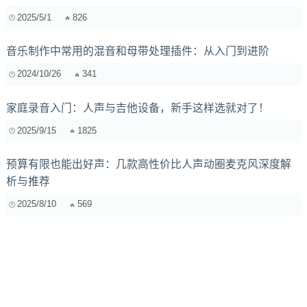
2025/5/1
826
音乐制作中常用的混音和母带处理插件：从入门到进阶
2024/10/26
341
家庭录音入门：人声与吉他设备，新手这样选就对了！
2025/9/15
1825
预算有限也能出好声：几款高性价比人声动圈麦克风深度解
析与推荐
2025/8/10
569
让Pad音色告别单调：如何用简单合成器制作出“云朵般”流动
的氛围Pad
2025/9/12
335