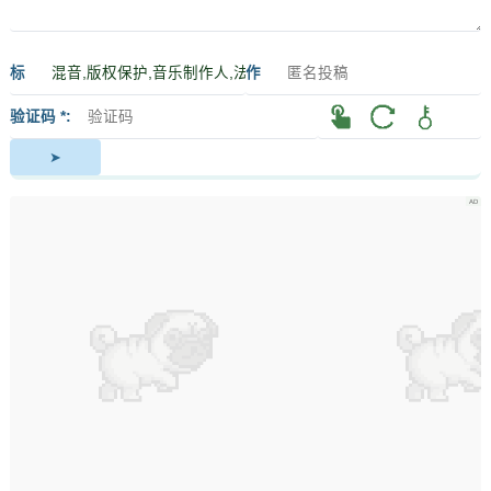
标
作
签
者
验证码 *