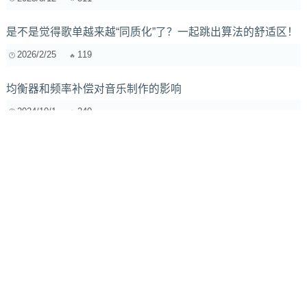
是不是觉得歌单越来越“同质化”了？一起跳出算法的舒适区！
2026/2/25
119
均衡器和频率补偿对音乐制作的影响
2024/10/1
240
频率补偿：让你的音乐更有“呼吸”！
2024/10/1
171
入门级电子合成器的维护和保养技巧：新手必看
2024/7/2
425