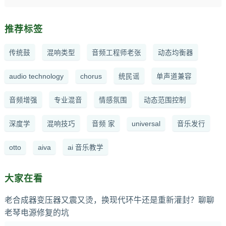
推荐标签
传统鼓
混响类型
音频工程师老张
动态均衡器
audio technology
chorus
统民谣
单声道兼容
音频增强
专业混音
情感氛围
动态范围控制
深度学
混响技巧
音频 家
universal
音乐发行
otto
aiva
ai 音乐教学
大家在看
老合成器变压器又震又烫，换现代环牛还是重新灌封？聊聊
老琴电源修复的坑