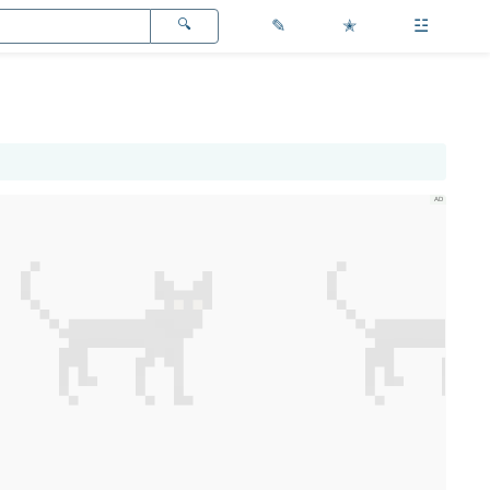
✎
✭
☳