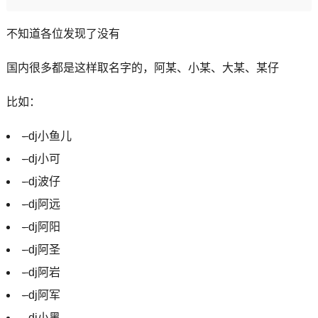
不知道各位发现了没有
国内很多都是这样取名字的，阿某、小某、大某、某仔
比如：
-
dj小鱼儿
-
dj小可
-
dj波仔
-
dj阿远
-
dj阿阳
-
dj阿圣
-
dj阿岩
-
dj阿军
-
dj小黑