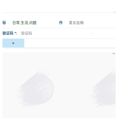
标
作
签
者
验证码 *