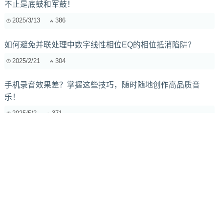
不止是底鼓和军鼓！
2025/3/13
386
如何避免并联处理中数字线性相位EQ的相位抵消陷阱？
2025/2/21
304
手机录音效果差？掌握这些技巧，随时随地创作高品质音
乐！
2025/5/2
371
为什么国内DJ的名字，很多都是阿某、小某、大某、某仔
2021/6/9
350
Logic Pro X 独立音乐人母带指南：低预算打造“商业级”音质
2025/11/6
229