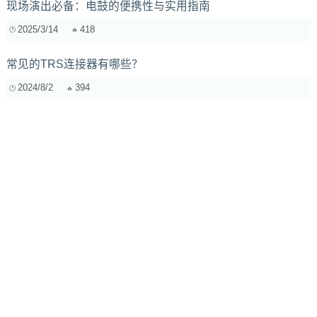
现场演出必备：电鼓的便携性与实用指南
2025/3/14
418
常见的TRS连接器有哪些？
2024/8/2
394
声卡驱动至关重要？更新与维护全攻略，噪音、延迟不再
怕！
2025/4/25
249
电路原理与声学相结合：打造高品质音乐录音棚
2024/7/12
323