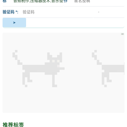
标
作
签
者
验证码 *
推荐标签