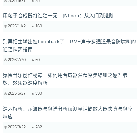
2025/5/21
251
用粒子合成器打造独一无二的Loop：从入门到进阶
2025/11/2
160
别再把主输出挂Loopback了！RME声卡多通道录音防啸叫的
通道隔离指南
2026/7/20
50
氛围音乐创作秘籍！如何用合成器营造空灵缥缈之感？参
数、效果器深度解析
2025/5/27
330
深入解析：示波器与频谱分析仪测量话筒放大器失真与频率
响应
2025/3/22
282