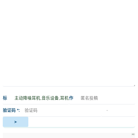
标
作
签
者
验证码 *