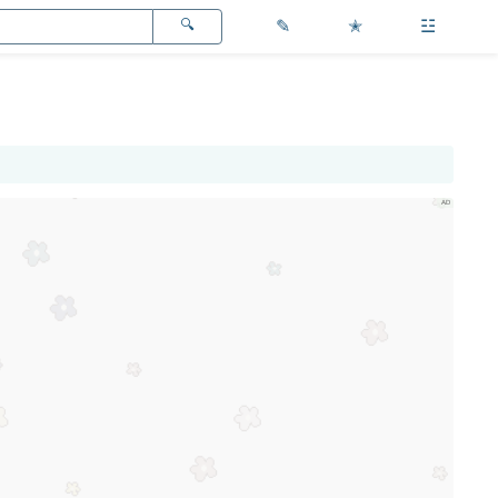
✎
✭
☳