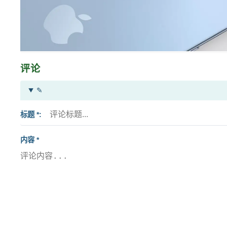
评论
✎
标题 *
内容 *