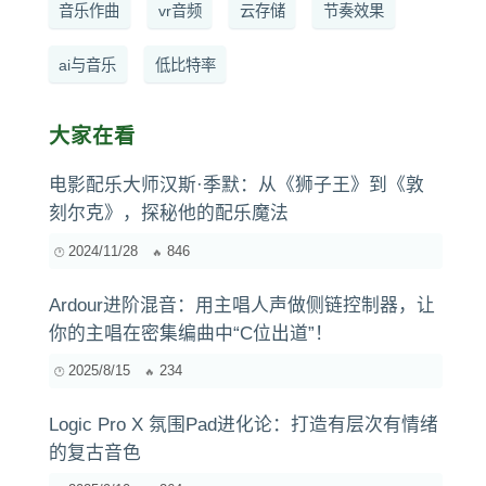
音乐作曲
vr音频
云存储
节奏效果
ai与音乐
低比特率
大家在看
电影配乐大师汉斯·季默：从《狮子王》到《敦
刻尔克》，探秘他的配乐魔法
2024/11/28
846
Ardour进阶混音：用主唱人声做侧链控制器，让
你的主唱在密集编曲中“C位出道”！
2025/8/15
234
Logic Pro X 氛围Pad进化论：打造有层次有情绪
的复古音色