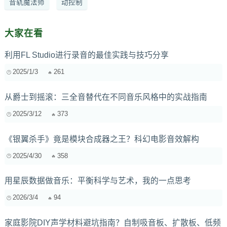
音轨魔法师
动控制
大家在看
利用FL Studio进行录音的最佳实践与技巧分享
2025/1/3
261
从爵士到摇滚：三全音替代在不同音乐风格中的实战指南
2025/3/12
373
《银翼杀手》竟是模块合成器之王？科幻电影音效解构
2025/4/30
358
用星辰数据做音乐：平衡科学与艺术，我的一点思考
2026/3/4
94
家庭影院DIY声学材料避坑指南？自制吸音板、扩散板、低频