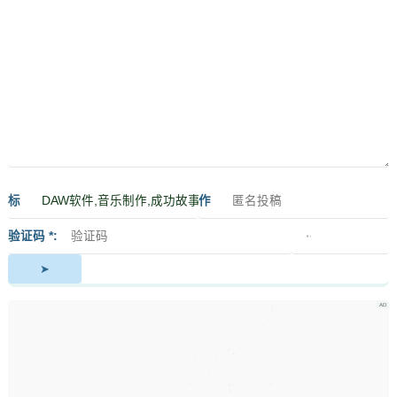
标
作
签
者
验证码 *