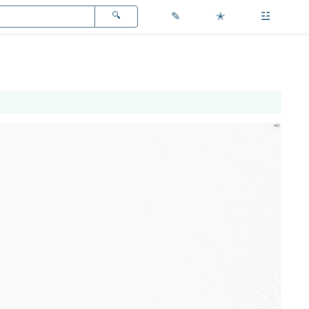
✎
✭
☳