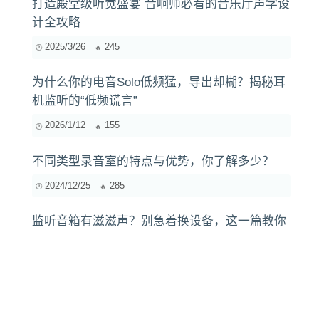
打造殿堂级听觉盛宴 音响师必看的音乐厅声学设
计全攻略
2025/3/26
245
为什么你的电音Solo低频猛，导出却糊？揭秘耳
机监听的“低频谎言”
2026/1/12
155
不同类型录音室的特点与优势，你了解多少？
2024/12/25
285
监听音箱有滋滋声？别急着换设备，这一篇教你
彻底排查底噪来源
2026/5/15
378
独立音乐人卧室录音实战：巧用家具与低成本材
料，打造专业级人声的秘密！