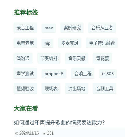
推荐标签
录音工程
max
案例研究
音乐从业者
电音老炮
hip
多麦克风
电子音乐融合
演沟通
节奏编排
音乐灵感
青花瓷
声学测试
prophet-5
音响工程
tr-808
低频驻波
现场表
演出场地
音频工具
大家在看
如何通过和声提升歌曲的情感表达能力？
2024/11/16
231