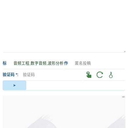
标
作
签
者
验证码 *