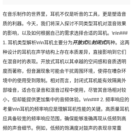
在音乐制作的世界里，耳机不仅是听音的工具，更是塑造音
质的利器。今天，我们将深入探讨不同类型耳机对混音效果
的影响，以及如何根据自己的需求选择合适的耳机。\n\n###
1. 耳机类型解析\n\n耳机主要分为
开放式
和
封闭式
两种。这两
种设计的耳机在声学结构上存在本质差异，直接影响到它们
在混音时的表现。开放式耳机以其卓越的空间感和音质透明
度而著称，但音漏现象可能会干扰周围环境，使得在嘈杂环
境中的使用受到限制。相对而言，封闭式耳机能有效隔离外
部噪音，适合在录音和混音过程中使用，尽管其音场相对较
小，但却能提供更加集中的音频体验。\n\n### 2. 频率响应的
考量\n\n耳机的频率响应是理解耳机性能的关键。高质量耳机
应具备较宽的频率响应范围，确保能够准确再现从低频到高
频的声音细节。例如，低频的饱满度对鼓声的表现非常重