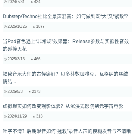
2024/7/31
424
Dubstep/Techno杜比全景声混音：如何做到既“大”又“紧致”？
2025/10/25
1877
当Pad音色遇上“非常规”效果器：Release参数与实验性音效
的碰撞火花
2025/3/13
466
揭秘音乐大师的古怪癖好？贝多芬数咖啡豆，瓦格纳的丝绒
情结...
2025/5/3
2173
虚拟现实如何改变观影体验？从沉浸式影院到元宇宙电影
2024/11/29
313
吐字不清？后期混音如何“拯救”录音人声的模糊发音与不清晰