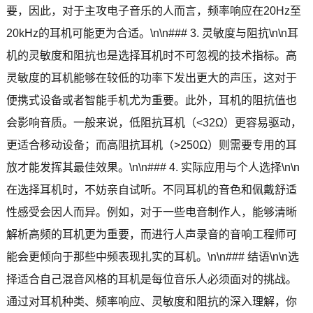
要，因此，对于主攻电子音乐的人而言，频率响应在20Hz至
20kHz的耳机可能更为合适。\n\n### 3. 灵敏度与阻抗\n\n耳
机的灵敏度和阻抗也是选择耳机时不可忽视的技术指标。高
灵敏度的耳机能够在较低的功率下发出更大的声压，这对于
便携式设备或者智能手机尤为重要。此外，耳机的阻抗值也
会影响音质。一般来说，低阻抗耳机（<32Ω）更容易驱动，
更适合移动设备；而高阻抗耳机（>250Ω）则需要专用的耳
放才能发挥其最佳效果。\n\n### 4. 实际应用与个人选择\n\n
在选择耳机时，不妨亲自试听。不同耳机的音色和佩戴舒适
性感受会因人而异。例如，对于一些电音制作人，能够清晰
解析高频的耳机更为重要，而进行人声录音的音响工程师可
能会更倾向于那些中频表现扎实的耳机。\n\n### 结语\n\n选
择适合自己混音风格的耳机是每位音乐人必须面对的挑战。
通过对耳机种类、频率响应、灵敏度和阻抗的深入理解，你