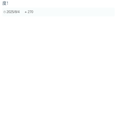
度！
2025/8/4
270
AI电影配乐崛起？对比传统方式，看它如何革新创作流程，
又面临哪些挑战？
2025/6/8
261
电子合成器如何影响现代音乐风格的演变？
2025/2/8
278