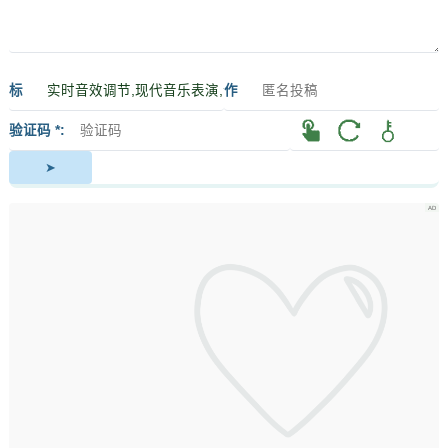
标
作
签
者
验证码 *