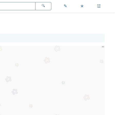
✎
✭
☳