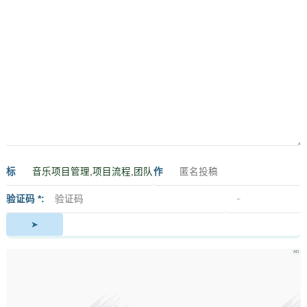
标
作
签
者
验证码 *