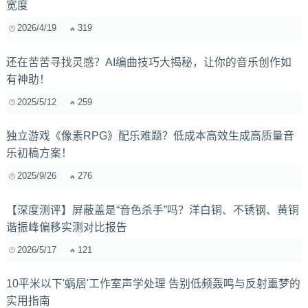
宽度
2026/4/19
319
还在苦苦寻找灵感？AI编曲技巧大揭秘，让你的音乐创作如
有神助！
2025/5/12
259
独立游戏《像素RPG》配乐难题？低成本高效生成高质量音
乐初稿方案！
2025/9/26
276
【深度测评】屏蔽盖是“音色杀手”吗？洋白铜、不锈钢、黄铜
谐振峰偏移实测对比报告
2026/5/17
121
10平米以下'蜗居'工作室声学处理 告别低频轰鸣与反射噩梦的
实用指南