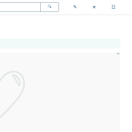
✎
✭
☳