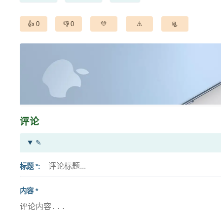
0
0
评论
✎
标题 *
内容 *