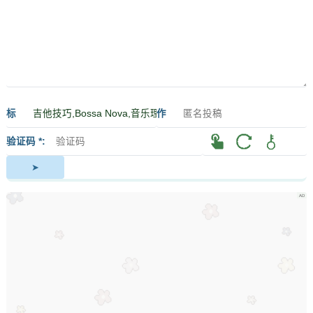
标
作
签
者
验证码 *