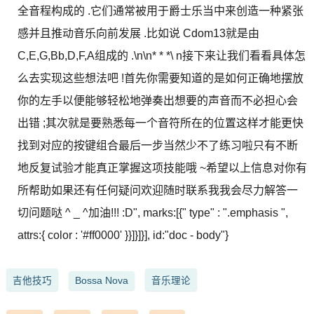
全音程构成的 .它们通常被用于爵士乐当中来创造一种紧张
感并且推动音乐向前发展 .比如说 Cdom13就是由
C,E,G,Bb,D,F,A组成的 .\n\n* * *\ n接下来让我们看看具体怎
么去实现这些想法吧 !首先你需要知道的是如何正确地摆放
你的左手以便能够轻松地弹奏出想要的声音而不必担心会
出错 ;其次就是要熟悉每一个音符所在的位置这样才能更快
找到对应的按键组合最后一步当然少不了练习啦只有不断
地反复试验才能真正掌握这项技能哦 ~希望以上信息对你有
所帮助如果还有任何疑问欢迎随时联系我我会尽力解答一
切问题哒 ^ _ ^加油!!! :D", marks:[{" type" : ".emphasis ",
attrs:{ color : '#ff0000' }}]}]}], id:"doc - body"}
吉他技巧
Bossa Nova
音乐理论