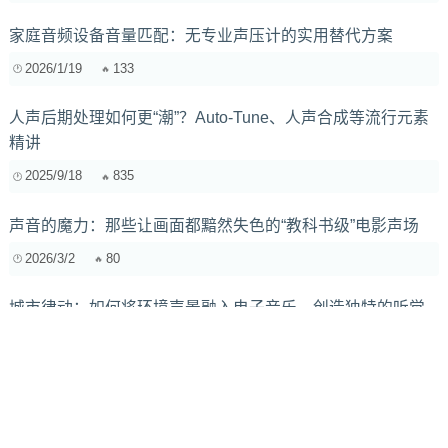
家庭音频设备音量匹配：无专业声压计的实用替代方案
2026/1/19
133
人声后期处理如何更“潮”？Auto-Tune、人声合成等流行元素
精讲
2025/9/18
835
声音的魔力：那些让画面都黯然失色的“教科书级”电影声场
2026/3/2
80
城市律动：如何将环境声景融入电子音乐，创造独特的听觉
体验
2025/10/22
528
作曲家如何通过音高、音强、音色驾驭情感表达？情感递进
的秘密