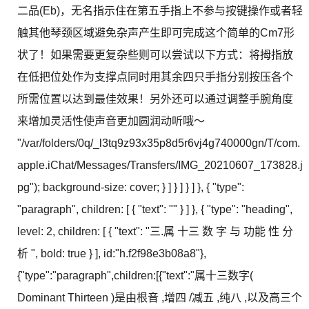
二品(Eb)，无名指示住在第五手指上不参与按键操作或者轻
触其他琴颈区域避免杂声产生即可完成这个简单的Cm7形
状了！如果需要更复杂些则可以尝试以下方式：将拇指放
在低把位处作为支撑点同时用其余四只手指分别按压各个
所需位置以达到最佳效果！另外还可以通过调整手腕角度
来增加灵活性使声音更加圆润动听哦～
"/var/folders/0q/_l3tq9z93x35p8d5r6vj4g740000gn/T/com.
apple.iChat/Messages/Transfers/IMG_20210607_173828.j
pg"); background-size: cover; } ] } ] } ] }, { "type":
"paragraph", children: [ { "text": "" } ] }, { "type": "heading",
level: 2, children: [ { "text": "三.属 十三 数 字 与 功能 性 分
析 ", bold: true } ], id:"h.f2f98e3b08a8"},
{"type":"paragraph",children:[{"text":"属十三数字(
Dominant Thirteen )是由根音 ,增四 /减五 ,纯八 ,以及高三个