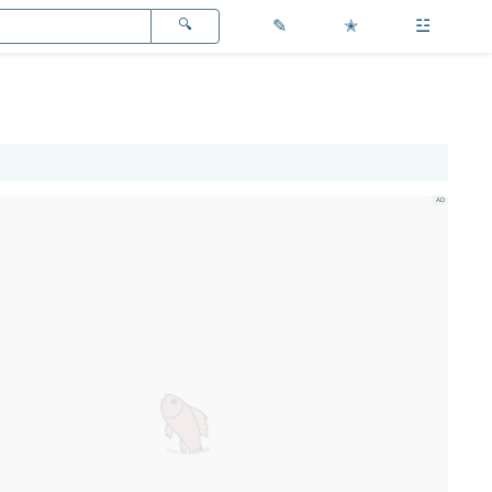
✎
✭
☳