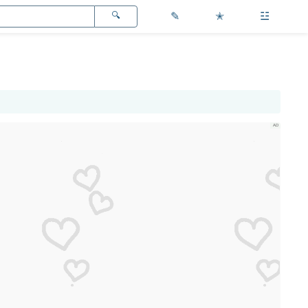
✎
✭
☳