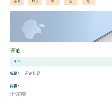
0
0
评论
✎
标题 *
内容 *