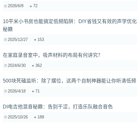
2026/6/8
72
10平米小书房也能搞定低频陷阱：DIY省钱又有效的声学优化
秘籍
2025/12/27
153
在家庭录音室中，吸声材料的布局有何讲究？
2024/6/30
362
500块死磕监听：除了摆位，这两个自制神器能让你听清低频
2026/4/18
71
DI电吉他混音秘籍：告别干涩，打造乐队融合音色
2025/10/26
189
预算有限的独立音乐人，如何在没有专业录音棚的情况下精