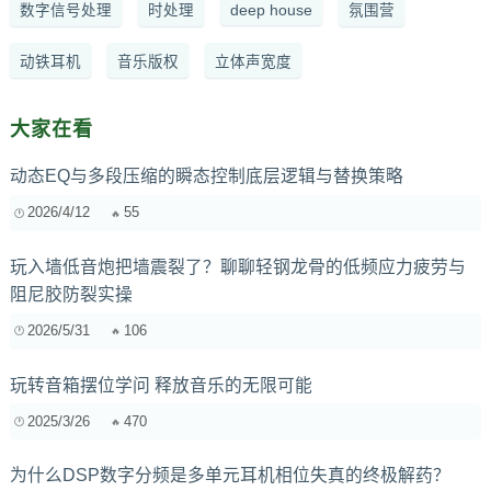
数字信号处理
时处理
deep house
氛围营
动铁耳机
音乐版权
立体声宽度
大家在看
动态EQ与多段压缩的瞬态控制底层逻辑与替换策略
2026/4/12
55
玩入墙低音炮把墙震裂了？聊聊轻钢龙骨的低频应力疲劳与
阻尼胶防裂实操
2026/5/31
106
玩转音箱摆位学问 释放音乐的无限可能
2025/3/26
470
为什么DSP数字分频是多单元耳机相位失真的终极解药？