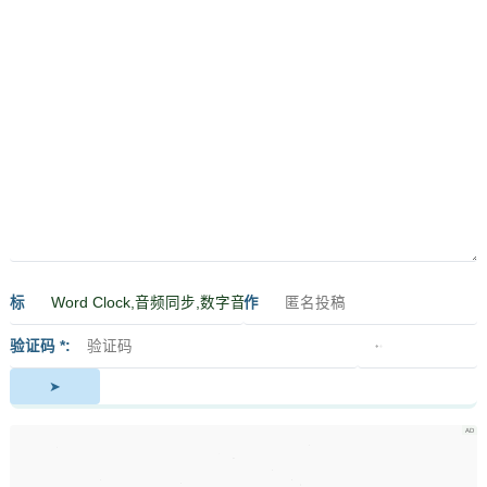
标
作
签
者
验证码 *