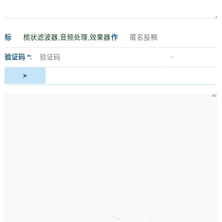
标
作
签
者
验证码 *