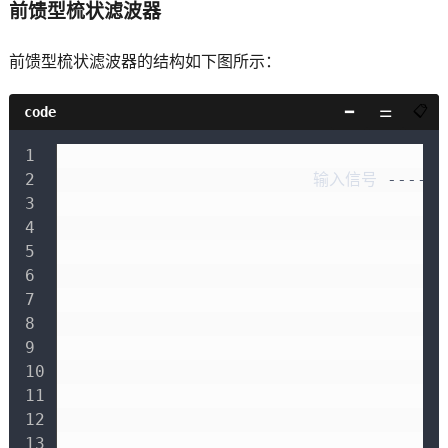
前馈型梳状滤波器
前馈型梳状滤波器的结构如下图所示：
code
+
                         输入信号 
---->
|
+
                                      
+
|
+
                                      
+
|