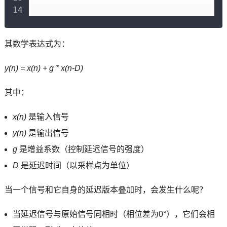
+
其数学表达式为：
y(n) = x(n) + g * x(n-D)
其中：
x(n)
是输入信号
y(n)
是输出信号
g
是增益系数（控制延迟信号的强度）
D
是延迟时间（以采样点为单位）
当一个信号和它自身的延迟版本叠加时，会发生什么呢？
当延迟信号与原始信号同相时（相位差为0°），它们会相