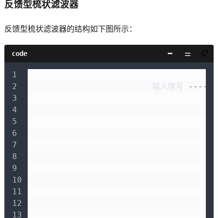
反馈型梳状滤波器
反馈型梳状滤波器的结构如下图所示：
code
+
                         输入信号 
---->
|
+
                                      
+
|
+
                                      
+
|