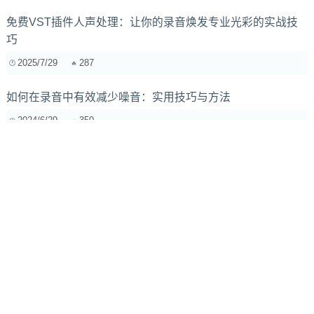
免费VST插件人声处理：让你的录音焕发专业光彩的实战技
巧
2025/7/29
287
如何在录音中有效减少噪音：实用技巧与方法
2024/6/29
350
除了EQ，手机App里这些音效增强功能你玩明白了么？
2026/2/3
125
AI音乐音色设计的瓶颈? 提升定制化与真实感的破局之道
2025/6/10
222