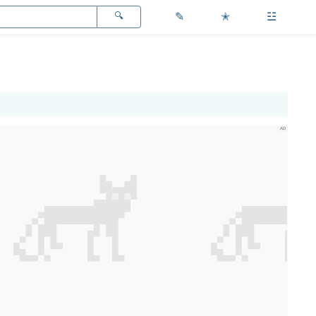
✎
✭
☳