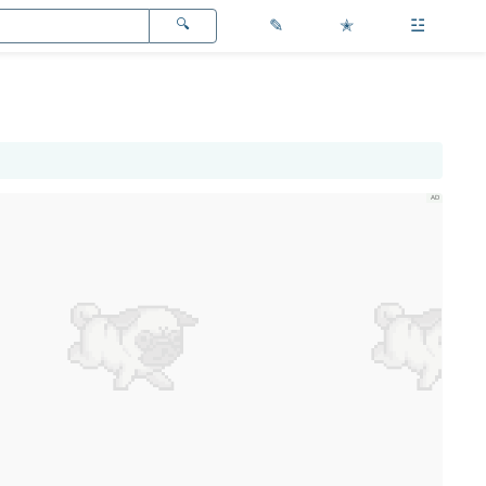
✎
✭
☳