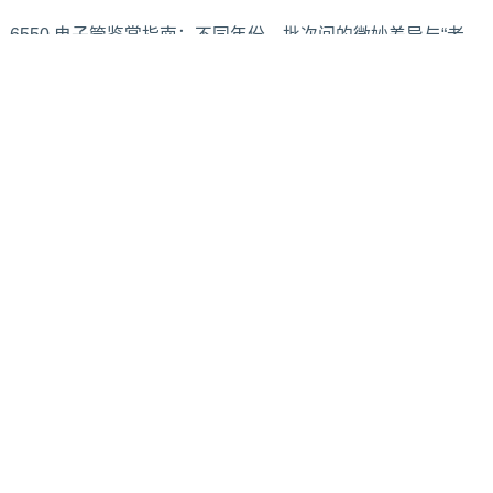
6550 电子管鉴赏指南：不同年份、批次间的微妙差异与“老
烧”心得
2025/3/25
522
工作室电流声拉满？手把手教你解决平衡与非平衡混接的地
线回路问题
2026/6/27
136