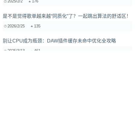
2025/2/2
176
是不是觉得歌单越来越“同质化”了？一起跳出算法的舒适区！
2026/2/25
135
别让CPU成为瓶颈：DAW插件缓存未命中优化全攻略
2025/3/13
461
萨克斯超吹秘籍：泛音列原理与口腔控制技巧详解
2025/3/7
497
如何评价一位音乐家的演奏水平？从专业角度深度解析
2025/2/25
373