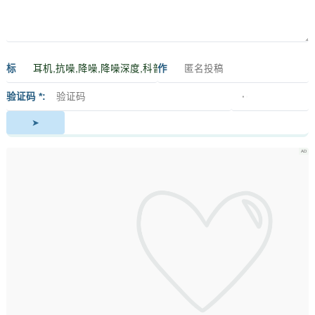
标
作
签
者
验证码 *