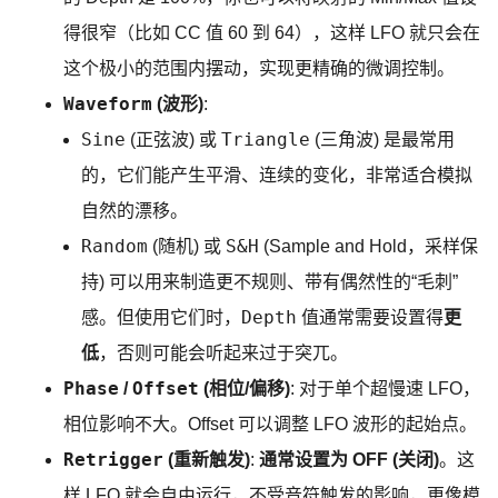
得很窄（比如 CC 值 60 到 64），这样 LFO 就只会在
这个极小的范围内摆动，实现更精确的微调控制。
Waveform
(波形)
:
Sine
Triangle
(正弦波) 或
(三角波) 是最常用
的，它们能产生平滑、连续的变化，非常适合模拟
自然的漂移。
Random
S&H
(随机) 或
(Sample and Hold，采样保
持) 可以用来制造更不规则、带有偶然性的“毛刺”
Depth
感。但使用它们时，
值通常需要设置得
更
低
，否则可能会听起来过于突兀。
Phase
Offset
/
(相位/偏移)
: 对于单个超慢速 LFO，
相位影响不大。Offset 可以调整 LFO 波形的起始点。
Retrigger
(重新触发)
:
通常设置为 OFF (关闭)
。这
样 LFO 就会自由运行，不受音符触发的影响，更像模