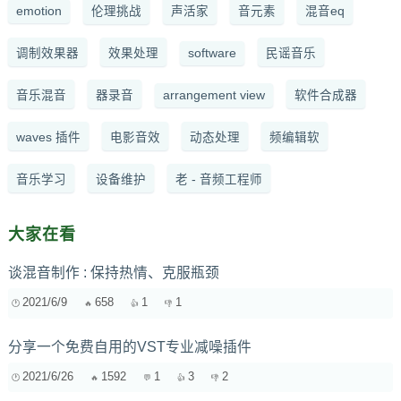
emotion
伦理挑战
声活家
音元素
混音eq
调制效果器
效果处理
software
民谣音乐
音乐混音
器录音
arrangement view
软件合成器
waves 插件
电影音效
动态处理
频编辑软
音乐学习
设备维护
老 - 音频工程师
大家在看
谈混音制作 : 保持热情、克服瓶颈
2021/6/9
658
1
1
分享一个免费自用的VST专业减噪插件
2021/6/26
1592
1
3
2