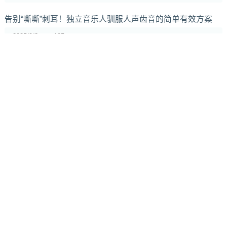
告别“嘶嘶”刺耳！独立音乐人驯服人声齿音的简单有效方案
2025/9/3
195
如何选择适合你的麦克风：录音室与现场演出
2024/7/12
410
还在土法练琴？AI音乐助手如何革新音乐教育，提升效率，
降低成本？
2025/5/17
593