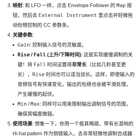
Map
映射
: 和 LFO 一样，点击 Envelope Follower 的
按
External Instrument
钮，然后去
里点击并轻微拖
动你想控制的 CC 参数条。
关键参数
:
Gain
: 控制输入信号的灵敏度。
Rise
Fall
/
(上升/下降时间)
: 这是实现缓慢调制的关
Fall
键！将
时间设置得
非常长
（比如几秒甚至更
Rise
长），
时间也可以适当加长。这样，即使输入的
音频信号有快速变化，输出的包络也会被平滑处理，
产生缓慢的起伏。
Min
Max
/
: 同样可以用来限制输出调制信号的范围，
确保其幅度微弱。
使用场景
: 想象一下，你用一个极其稀疏、带有长混响的
Hi-hat pattern 作为侧链输入，去非常轻微地调制合成器