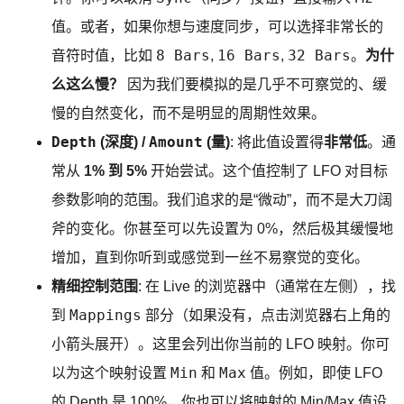
值。或者，如果你想与速度同步，可以选择非常长的
8 Bars
16 Bars
32 Bars
音符时值，比如
,
,
。
为什
么这么慢？
因为我们要模拟的是几乎不可察觉的、缓
慢的自然变化，而不是明显的周期性效果。
Depth
Amount
(深度) /
(量)
: 将此值设置得
非常低
。通
常从
1% 到 5%
开始尝试。这个值控制了 LFO 对目标
参数影响的范围。我们追求的是“微动”，而不是大刀阔
斧的变化。你甚至可以先设置为 0%，然后极其缓慢地
增加，直到你听到或感觉到一丝不易察觉的变化。
精细控制范围
: 在 Live 的浏览器中（通常在左侧），找
Mappings
到
部分（如果没有，点击浏览器右上角的
小箭头展开）。这里会列出你当前的 LFO 映射。你可
Min
Max
以为这个映射设置
和
值。例如，即使 LFO
的 Depth 是 100%，你也可以将映射的 Min/Max 值设