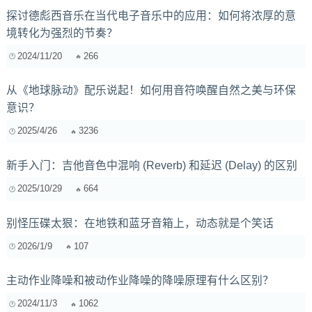
探讨德彪西音乐在当代电子音乐中的应用：如何将浓厚的意
境转化为强烈的节奏？
2024/11/20
266
从《地球脉动》配乐说起！如何用音符唤醒自然之美与环保
意识？
2025/4/26
3236
新手入门：吉他音色中混响 (Reverb) 和延迟 (Delay) 的区别
2025/10/29
664
别怪压碟太狠：在地铁和蓝牙音箱上，动态就是个笑话
2026/1/9
107
主动作业降噪和被动作业降噪的降噪原理有什么区别？
2024/11/3
1062