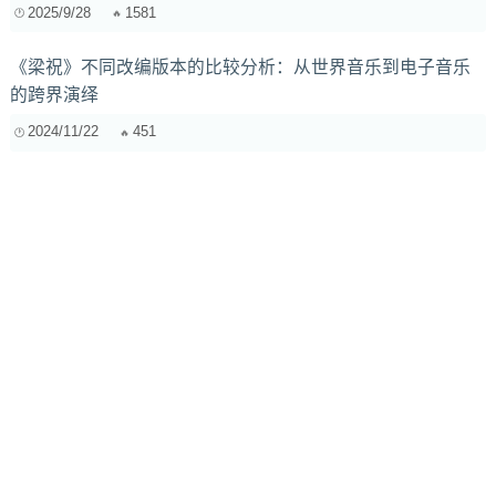
2025/9/28
1581
《梁祝》不同改编版本的比较分析：从世界音乐到电子音乐
的跨界演绎
2024/11/22
451
用采样器驯服 808：从普通到个性化的声音塑形指南
2025/12/25
130
监听耳机选购终极指南：从入门到精通，助你打造专业听音
环境
2025/2/24
500