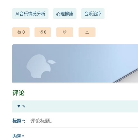
AI音乐情感分析
心理健康
音乐治疗
0
0
评论
✎
标题 *
内容 *