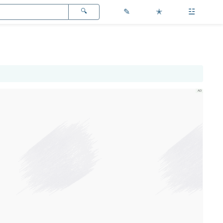
✎
✭
☳