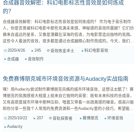
合成器音效解密：科幻电影标志性音效是如何炼成
的？
合成器音效解密：科幻电影标志性音效是如何炼成的？ 作为电子音乐制作
人，你是否曾被科幻电影中那些充满未来感、神秘感的音效所震撼？它们仿
佛来自遥远的星系，又像是潜藏在深海的低语，为电影营造出独特的氛围。
这些令人着迷的音效，很多都是通过合成器精心制作而成的。今天，我们就
来深入探讨科幻电影中标志性合成器音效的制作过程，拆解合成器参数调节
2025/4/26
245
科幻电影音效
音效炼金术士
链，让你也能掌握创造未来之声的秘密。 一、科幻电影音效的特点：未来
合成器
音效制作
感、氛围感与科技感 在深入制作技巧之前，我们首先要了解科幻电影音效
的特点。它们通常具有以下几个关键要素： ...
免费赛博朋克城市环境音效资源与Audacity实战指南
嘿！用Audacity尝试制作赛博朋克风格的城市环境音效，这想法太酷了！赛
博朋克的氛围感很大程度上就来自它独特的音景：既有未来科技的合成音，
又有高密度城市环境中那种压抑、喧嚣又带着一丝疏离感的噪音。很高兴能
和你分享一些我个人常用的免费资源和一些Audacity里的小技巧，希望能帮
到你。 一、免费音效库和素材网站（万金油型） 首先，找到合适的“食材”
2025/10/22
207
赛博朋克
环境音效
音轨探索者
是关键。以下是一些我经常去淘宝的免费音效网站： Freesound.org : 特点
Audacity
: ...