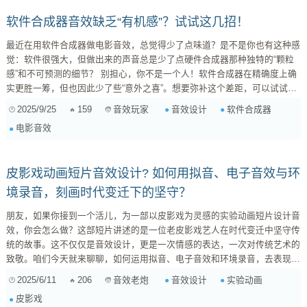
软件合成器音效缺乏“有机感”？试试这几招！
最近在用软件合成器做电影音效，总觉得少了点味道？是不是你也有这种感
觉：软件很强大，但做出来的声音总是少了点硬件合成器那种独特的“颗粒
感”和不可预测的细节？ 别担心，你不是一个人！软件合成器在精确度上确
实更胜一筹，但也因此少了些“意外之喜”。想要弥补这个差距，可以试试这
些方法： 多重调制 (Modulation Matrix)： 不要只用 LFO 和包络！尝试使用
2025/9/25
159
音效设计
软件合成器
音效玩家
音频信号、噪音、甚至是数学函数来调制你的音色。比如，用一个缓慢的随
电影音效
机信号调制滤波器的截止频率，可以增加一些微妙的变化。 效...
皮影戏动画短片音效设计? 如何用拟音、电子音效与环
境录音，刻画时代变迁下的坚守？
朋友，如果你接到一个活儿，为一部以皮影戏为灵感的实验动画短片设计音
效，你会怎么做？这部短片讲述的是一位老皮影戏艺人在时代变迁中坚守传
统的故事。这不仅仅是音效设计，更是一次情感的表达，一次对传统艺术的
致敬。咱们今天就来聊聊，如何运用拟音、电子音效和环境录音，去表现皮
影戏的质感，以及老艺人的孤独和坚持。希望我的经验能给你带来一些启
2025/6/11
206
音效设计
实验动画
音效老炮
发。 一、明确核心：音效为情感服务 在开始设计音效之前，首先要明确这
皮影戏
部短片的核心情感是什么。是老艺人的孤独？是对传统文化的坚守？还是对