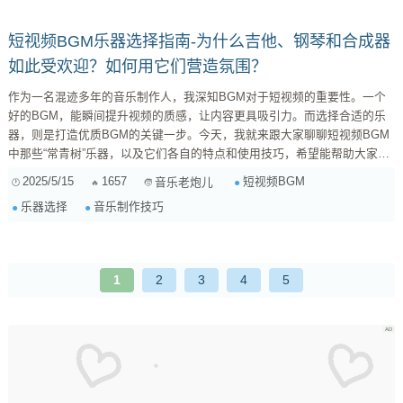
人心的声音表达方式。 在与导演和制片人沟通后，我们达成共...
短视频BGM乐器选择指南-为什么吉他、钢琴和合成器
如此受欢迎？如何用它们营造氛围？
作为一名混迹多年的音乐制作人，我深知BGM对于短视频的重要性。一个
好的BGM，能瞬间提升视频的质感，让内容更具吸引力。而选择合适的乐
器，则是打造优质BGM的关键一步。今天，我就来跟大家聊聊短视频BGM
中那些“常青树”乐器，以及它们各自的特点和使用技巧，希望能帮助大家更
好地运用乐器来表达情感，营造氛围。 吉他：情感的百搭牌 吉他，无疑是
2025/5/15
1657
短视频BGM
音乐老炮儿
短视频BGM中最常见的乐器之一。它音色温暖、表现力丰富，既能清新抒
乐器选择
音乐制作技巧
情，也能热情奔放，几乎能hold住各种风格的视频。不信？咱们细细说来：
民谣吉他 ：如果你想营造...
1
2
3
4
5