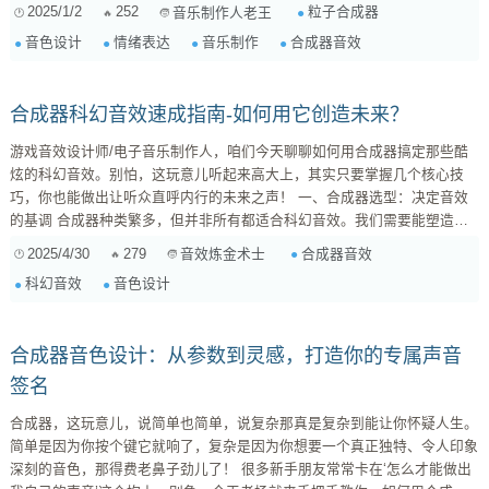
复杂的情绪。本文将探讨粒子合成器音色在不同情绪场景下的可能性，并以
2025/1/2
252
粒子合成器
音乐制作人老王
紧张、恐惧、喜悦三个典型情绪为例进行分析。 紧张：悬念的构建与压力
音色设计
情绪表达
音乐制作
合成器音效
的累积 在紧张的场景中，我们需要营造一种悬念感和压力感。粒子合成器
可以很好地实现这一点。我们可以通过以下方法来设计紧张的音色： ...
合成器科幻音效速成指南-如何用它创造未来？
游戏音效设计师/电子音乐制作人，咱们今天聊聊如何用合成器搞定那些酷
炫的科幻音效。别怕，这玩意儿听起来高大上，其实只要掌握几个核心技
巧，你也能做出让听众直呼内行的未来之声！ 一、合成器选型：决定音效
的基调 合成器种类繁多，但并非所有都适合科幻音效。我们需要能塑造独
特音色，并具备强大调制能力的家伙。以下几类合成器是我的推荐： 波表
2025/4/30
279
合成器音效
音效炼金术士
合成器（Wavetable Synthesizer） ：代表作有Serum、Arturia Pigments。
科幻音效
音色设计
波表合成器擅长制造复杂、动态的...
合成器音色设计：从参数到灵感，打造你的专属声音
签名
合成器，这玩意儿，说简单也简单，说复杂那真是复杂到能让你怀疑人生。
简单是因为你按个键它就响了，复杂是因为你想要一个真正独特、令人印象
深刻的音色，那得费老鼻子劲儿了！ 很多新手朋友常常卡在‘怎么才能做出