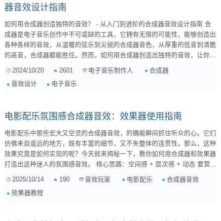
器音效设计指南
如何用合成器创造独特的音效？ - 从入门到进阶的合成器音效设计指南 合
成器是电子音乐创作中不可或缺的工具，它拥有无限的可能性，能够创造出
各种各样的音效，从温暖的弦乐到尖锐的合成器音色，从厚重的低音到清脆
的高音，合成器都能胜任。然而，如何用合成器创造出独特的音效，让你的
音乐脱颖而出，是许多音乐制作人面临的挑战。 本文将从入门到进阶，带
2024/10/20
2601
合成器
电子音乐制作人
你了解合成器音效设计的技巧，并分享一些实用的案例和经验，帮助你掌握
音效设计
电子音乐
合成器音效设计的基本原理和方法，创造出令人耳目一新的独特音效。 1.
了解合成器的基本原理 合成器的工作原理基于对声音的产生、合成...
电影配乐氛围感合成器音效：效果器使用指南
电影配乐中那些宏大又空灵的合成器音效，的确能瞬间抓住听众的心。它们
仿佛来自遥远的地方，既有丰富的细节，又不失整体的连贯性。那么，这种
效果究竟是如何实现的呢？今天就来揭秘一下，教你如何用合成器和效果器
打造出这种迷人的氛围感音效。 核心思路：空间感 + 层次感 + 动态 要营造
“从远处传来”的感觉，核心在于制造空间感。同时，声音的层次和动态变化
2025/10/14
190
电影配乐
合成器音效
音效玩家
也至关重要。 具体步骤： 选择合适的合成器音色： ...
效果器教程