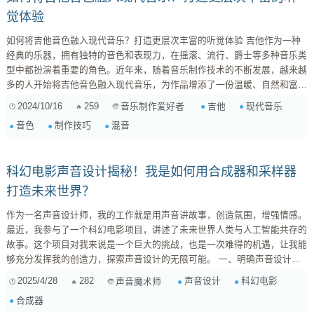
觉体验
如何将吉他音色融入现代音乐？打造更层次丰富的听觉体验 吉他作为一种
经典的乐器，拥有独特的音色和表现力，在摇滚、流行、爵士等多种音乐类
型中都扮演着重要的角色。近年来，随着音乐制作技术的不断发展，越来越
多的人开始将吉他音色融入现代音乐，为作品增添了一份温暖、自然和富有
情感的色彩。 然而，将吉他音色融入现代音乐并非易事。现代音乐通常以
2024/10/16
259
吉他
现代音乐
音乐制作爱好者
电子合成器、鼓机等电子乐器为主，音色更加现代化和电子化。如何将吉他
音色
制作技巧
混音
音色与这些电子乐器和谐共处，并打造出更层次丰富的听觉体验，成为了许
多音乐制作人面临的挑战。 1. 选择合适的吉他音色 ...
科幻电影声音设计揭秘！我是如何用合成器和采样器
打造未来世界？
作为一名声音设计师，我的工作就是用声音讲故事，创造氛围，增强情感。
最近，我参与了一个科幻电影项目，讲述了未来世界人类与人工智能共存的
故事。这个项目对我来说是一个巨大的挑战，也是一次难得的机遇，让我能
够充分发挥我的创造力，探索声音设计的无限可能。 一、明确声音设计目
标：科技感与情感并存 科幻电影的声音设计，最关键的在于如何平衡科技
2025/4/28
282
声音设计
科幻电影
声音魔术师
感和情感。过于冰冷和机械的声音会让人感觉疏远，而过于自然和真实的声
合成器
音又会缺乏未来感。因此，我需要找到一种既能体现科技的进步，又能触动