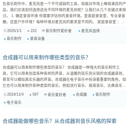
在音乐制作中，麦克风是一个不可或缺的工具，但面对市场上琳琅满目的产
品，我们应该如何选择适合不同环境的麦克风呢？让我们从几个关键点来探
讨。 1. 确定录音环境 你需要评估你的录音环境。是家庭录音室、专业录音
棚，还是户外环境？每种环境对麦克风的要求是不同的。 家庭录音室 ：通
常背景噪音较多，建议选择具有良好隔音性能的电容麦克风，如大振膜电容
2025/1/1
222
麦克风选择
音乐制作爱好者
麦克风。 专业录音棚 ：环境相对控制得当，可以选择标准的动圈麦克风，
音乐制作
录音设备
因其适应性强，且能有效降低外界干扰。 ...
合成器可以用来制作哪些类型的音乐？
合成器可以用来制作哪些类型的音乐？ 合成器是一种强大的音乐制作工
具，它可以用来创造各种各样的声音，从温暖的弦乐到尖锐的合成器音效，
甚至可以模拟真实乐器的声音。合成器在电子音乐中扮演着重要的角色，但
它也可以用来制作各种类型的音乐，例如流行音乐、摇滚音乐、古典音乐等
等。 合成器在电子音乐中的应用 合成器是电子音乐的核心，它可以用来创
2024/11/4
587
合成器
音乐制作
音乐爱好者
造各种各样的音效，例如： **合成器音效：**合成器可以创造出各种各样的
电子音乐
声音，例如锯齿波、方波、三角波等等，这些声音可以用来构建电子音乐的
旋律、节奏和音效。 ...
合成器能做哪些音乐？从合成器到音乐风格的探索