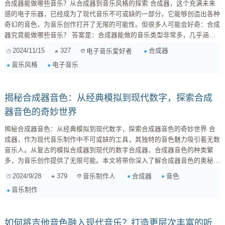
合成器能做哪些音乐？从合成器到音乐风格的探索 合成器，这个充满未来
感的电子乐器，已经成为了现代音乐不可或缺的一部分。它能够创造出各种
奇幻的音色，为音乐创作打开了无限的可能性。但很多人可能会好奇：合成
器究竟能做哪些音乐？ 答案是：合成器能做的音乐类型非常多，几乎涵盖
了所有你能想到的风格。从流行音乐、电子音乐到古典音乐，甚至电影配
2024/11/15
327
合成器
电子音乐爱好者
乐、游戏音乐，合成器都能发挥独特的作用。 1. 电子音乐领域 合成器可以
音乐风格
电子音乐
说是电子音乐的灵魂。在电子音乐领域，合成器被广泛应用于各种风格，例
如： 合成流行（Syn...
揭秘合成器音色：从经典模拟到现代数字，探索合成
器音色的奇妙世界
揭秘合成器音色：从经典模拟到现代数字，探索合成器音色的奇妙世界 合
成器，作为现代音乐制作中不可或缺的工具，其独特的音色魅力吸引着无数
音乐人。从复古的模拟合成器到现代的数字合成器，合成器音色的种类繁
多，为音乐创作提供了无限可能。本文将带你深入了解合成器音色的奥秘，
从模拟合成器的经典到数字合成器的革新，探索合成器音色的奇妙世界。
2024/9/28
379
合成器
音色
音乐制作人
模拟合成器的经典魅力 模拟合成器，顾名思义，是利用模拟电路来产生声
音乐制作
音的合成器。它们以其温暖、厚实、充满活力的音色而闻名，是许多经典电
子音乐的灵魂所在。一些著名的模拟合成器品牌包括 Moog、Roland、
Yamaha...
如何将吉他音色融入现代音乐？打造更层次丰富的听