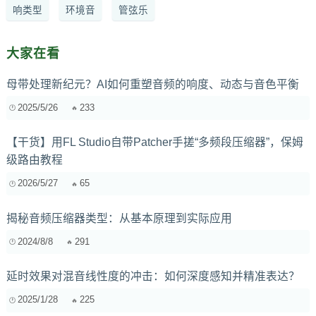
响类型
环境音
管弦乐
大家在看
母带处理新纪元？AI如何重塑音频的响度、动态与音色平衡
2025/5/26
233
【干货】用FL Studio自带Patcher手搓“多频段压缩器”，保姆
级路由教程
2026/5/27
65
揭秘音频压缩器类型：从基本原理到实际应用
2024/8/8
291
延时效果对混音线性度的冲击：如何深度感知并精准表达？
2025/1/28
225