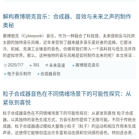
时代变迁的无奈？只有明确了核心情感，才能找到音效设计的方向。在我看
来，这部短片的核心情感是“坚守与传...
解构赛博朋克音乐：合成器、音效与未来之声的制作
奥秘
赛博朋克（Cyberpunk）音乐，作为一种融合了科技感、未来感和反乌托邦
主题的独特音乐风格，近年来受到了越来越多音乐爱好者的追捧。它那冰
冷、机械、充满工业噪音的音色，仿佛将我们带入一个高科技与低生活并存
的虚拟世界。那么，这种独特的音乐风格是如何制作出来的呢？本文将深入
探讨赛博朋克音乐的制作流程，并详细介绍其中常用的合成器、音效以及制
2025/7/7
391
赛博朋克音乐
未来音速
作技巧。 一、赛博朋克音乐的核心元素 在深入制作流程之前，我们首先需
电子音乐制作
合成器音效
要了解赛博朋克音乐的核心元素： 冰冷的合成器音色 ：这是赛博朋克音乐
的标志性特征。通常使用大量的数字...
粒子合成器音色在不同情绪场景下的可能性探究：从
紧张到喜悦
粒子合成器音色在不同情绪场景下的可能性探究：从紧张到喜悦 粒子合成
器，以其独特的音色生成方式，为音乐制作提供了无限可能。不同于传统合
成器，粒子合成器通过模拟大量微小粒子（粒子）的运动和相互作用来生成
声音，这使得它能够创造出许多富有动态感和空间感的音色，特别适合表达