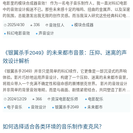
电影里的模块合成器音效！ 作为一名电子音乐制作人，我一直对科幻电影
中的音效设计痴迷不已。那些未来感十足的嗡鸣、扭曲的金属声、以及深邃
的氛围，总能激发出我无限的创作灵感。而当我深入研究这些经典科幻电影
的幕后制作时，我惊讶地发现，模块合成器竟然是打造这些令人难忘音效的
2025/4/30
336
模块合成器
音效狂人
幕后功臣！ 为什么是模块合成器？ 模块合成器，顾名思义，是由一个个独
科幻电影音效
声音设计
立的模块组成的合成器系统。每个模块都负责特定的功能，例如振荡器、滤
波器、放大器、包络等等。你可以像搭积木一样，自由地将这...
《银翼杀手2049》的未来都市音景：压抑、迷离的声
效设计解析
《银翼杀手2049》并非只是简单的科幻续作，它更像是一部沉浸式的声响
体验。影片巧妙地运用声音设计，构建了一个压抑、迷离的未来都市音景，
将观众带入一个充满不确定性和宿命感的赛博朋克世界。 影片的音效设计
并非简单的背景音效堆砌，而是与画面、剧情紧密结合，共同塑造了影片的
整体氛围。例如，影片中大量的低频音效，如轰鸣的飞行器、沉重的机械运
2024/12/29
366
电影配乐
资深电影配乐师
作声，营造出一种压迫感，暗示着这个世界的冰冷和残酷。这些低频音效不
电子音乐
音效设计
银翼杀手2049
未来都市
仅存在于动作场景中，也贯穿于平静的日常生活中，潜移默化地影响着观众
的情绪。 除了低频音效，影片还大量运用了合成器音效，营造出一种未来
科技感。这些合成器音效并非简单的音效...
如何选择适合各类环境的音乐制作麦克风？