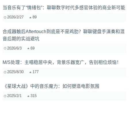
当音乐有了“情绪包”：聊聊数字时代多感官体验的商业新可能
2026/2/27
89
合成器触后Aftertouch到底是不是鸡肋？聊聊键盘手演奏和混
音后期的实战避坑
2026/6/3
69
M/S处理：主唱稳居中央，背景乐器宽广，告别相位烦恼！
2025/8/30
177
《星球大战》中的音乐魔力：如何塑造电影氛围
2025/2/1
315
电音爱好者必看：如何练就火眼金睛，揪出盗版电音的“李
鬼”？
2025/2/20
362