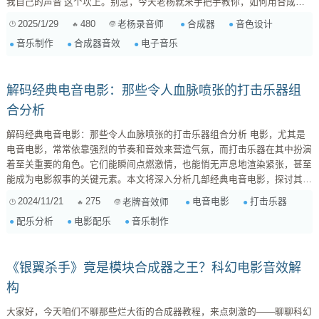
我自己的声音’这个坎上。别急，今天老杨就来手把手教你，如何用合成器
制作出独一无二的音色，让你在茫茫音乐海洋中脱颖而出！ 一、理解合成
2025/1/29
480
合成器
音色设计
老杨录音师
器的基本原理 首先，你要明白合成器是怎么工作的。别被那些复杂的界面
音乐制作
合成器音效
电子音乐
吓到，其实核心就那么几步：声音产生、声音塑造、声音效果。 声音产生
(O...
解码经典电音电影：那些令人血脉喷张的打击乐器组
合分析
解码经典电音电影：那些令人血脉喷张的打击乐器组合分析 电影，尤其是
电音电影，常常依靠强烈的节奏和音效来营造气氛，而打击乐器在其中扮演
着至关重要的角色。它们能瞬间点燃激情，也能悄无声息地渲染紧张，甚至
能成为电影叙事的关键元素。本文将深入分析几部经典电音电影，探讨其中
令人印象深刻的打击乐器组合，并尝试解读其背后的创作理念和技巧。
2024/11/21
275
电音电影
打击乐器
老牌音效师
一、 《搏击俱乐部》（Fight Club）：工业金属的暴力美学 《搏击俱乐
配乐分析
电影配乐
音乐制作
部》的配乐堪称经典，其标志性的工业金属风格，很大程度上得益于精准的
打击乐器运用。电影中大量使用了低音鼓、军鼓、...
《银翼杀手》竟是模块合成器之王？科幻电影音效解
构
大家好，今天咱们不聊那些烂大街的合成器教程，来点刺激的——聊聊科幻