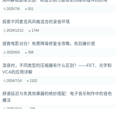
用AI解锁旋律灵感：和弦识别与旋律走向推荐插件的妙用
2025/7/6
551
探索不同麦克风风格适合的录音环境
2024/12/12
1744
拯救电影对白！免费降噪修复全攻略，告别廉价感
2025/6/5
358
混音时，不同类型的压缩器有什么区别？——FET、光学和
VCA的应用详解
2024/7/14
2102
频谱延迟与失真效果器的绝妙搭配：电子音乐制作中的音色
魔法
2025/3/13
346