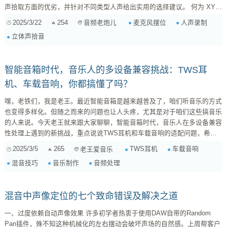
声拾取方面的优劣，并针对不同类型人声给出实用的选择建议。 何为 XY
制式与 AB 制式？ 在正式开战前，先来认识一下这两位选手。 XY 制式：
2025/3/22
254
麦克风摆位
人声录制
音频老炮儿
同轴并置的“巧合” XY 制式，也称重合制式，使用两个指向性麦克风（通常
立体声拾音
是心形指向），将它们的振膜尽可能靠近地放置在一起，通常呈 90 度或接
近 90 度的角度。这种摆位方式模拟了人...
智能音箱时代，音乐人的多设备兼容挑战：TWS耳
机、车载音响，你都搞懂了吗？
嘿，老铁们，我是老王。最近智能音箱是越来越普及了，咱们听音乐的方式
也变得多样化。但随之而来的问题也让人头疼，尤其是对于咱们这些搞音乐
的人来说。今天老王就来跟大家聊聊，智能音箱时代，音乐人在多设备兼容
性处理上遇到的新挑战，重点说说TWS耳机和车载音响的适配问题，希望
能给大家带来一些启发和帮助。 一、 智能音箱时代的音乐生态变化 1.1 聆
2025/3/5
265
TWS耳机
车载音响
老王爱音乐
听场景的多元化 过去，咱们听音乐可能就局限在录音室、电脑或者HiFi系统
混音技巧
音乐制作
音频处理
里。现在可不一样了，智能音箱、TWS耳机、车载音响，甚至智能手表都
能听歌。这意味着，咱们的音乐作品要在各种不同的设备上播放，适应不同
的...
混音中声像定位的七个致命错误及解决之道
一、过度依赖自动声像效果 许多初学者热衷于使用DAW自带的Random
Pan插件，殊不知这种机械化的左右摆动会破坏声场的自然感。上周帮客户