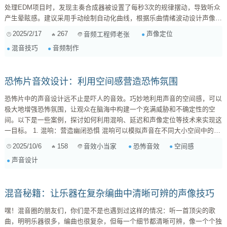
处理EDM项目时，发现主奏合成器被设置了每秒3次的规律摆动，导致听众
产生晕眩感。建议采用手动绘制自动化曲线，根据乐曲情绪波动设计声像移
动，例如在副歌前奏部分让pad音色从右向左缓慢漂移。 二、忽视单声道兼
2025/2/17
267
声像定位
音频工程师老张
容性检查 2023年音乐消费数据显示，超过40%的短视频配乐仍以单声道播
混音技巧
音频制作
放。笔者曾将精心设计的立体声吉他扫弦发给客户，结果在手机外放时完全
丢失声场层次。解决方法：在总线上挂载单声道检查插件，重点监听军...
恐怖片音效设计：利用空间感营造恐怖氛围
恐怖片中的声音设计远不止是吓人的音效。巧妙地利用声音的空间感，可以
极大地增强恐怖氛围，让观众在脑海中构建一个充满威胁和不确定性的空
间。以下是一些案例，探讨如何利用混响、延迟和声像定位等技术来实现这
一目标。 1. 混响：营造幽闭恐惧 混响可以模拟声音在不同大小空间中的反
射效果。在恐怖片中，使用较长、较深的混响，可以营造出一种幽闭、压抑
2025/10/6
158
恐怖音效
空间感
音效小当家
的空间感。 案例： 在《寂静岭》中，教堂的场景使用了大量的混响，使角
声音设计
色仿佛置身于一个巨大而空旷的场所，加剧了他们的孤立感和恐惧感。
技...
混音秘籍：让乐器在复杂编曲中清晰可辨的声像技巧
嘿！混音圈的朋友们，你们是不是也遇到过这样的情况：听一首顶尖的歌
曲，明明乐器很多，编曲也很复杂，但每一个细节都清晰可辨，像一个个独