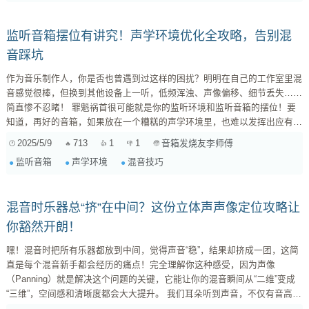
监听音箱摆位有讲究！声学环境优化全攻略，告别混
音踩坑
作为音乐制作人，你是否也曾遇到过这样的困扰？明明在自己的工作室里混
音感觉很棒，但换到其他设备上一听，低频浑浊、声像偏移、细节丢失……
简直惨不忍睹！ 罪魁祸首很可能就是你的监听环境和监听音箱的摆位！要
知道，再好的音箱，如果放在一个糟糕的声学环境里，也难以发挥出应有的
水平。所以，想要做出专业的混音作品，打造一个优秀的监听环境至关重
2025/5/9
713
1
1
音箱发烧友李师傅
要。 那么，如何才能优化你的监听环境，让你的监听音箱发挥出最佳性能
监听音箱
声学环境
混音技巧
呢？别着急，本文将为你详细解读不同监听音箱在不同声学环境下的表现差
异，并提供一套实用的监听环境优化方案，让你告别混音踩坑，做出更出色
的音乐！ ...
混音时乐器总“挤”在中间？这份立体声声像定位攻略让
你豁然开朗！
嘿！混音时把所有乐器都放到中间，觉得声音“稳”，结果却挤成一团，这简
直是每个混音新手都会经历的痛点！完全理解你这种感受，因为声像
（Panning）就是解决这个问题的关键，它能让你的混音瞬间从“二维”变成
“三维”，空间感和清晰度都会大大提升。 我们耳朵听到声音，不仅有音高、
响度、音色这些维度，还有一个重要的维度就是“空间”。立体声混音的核