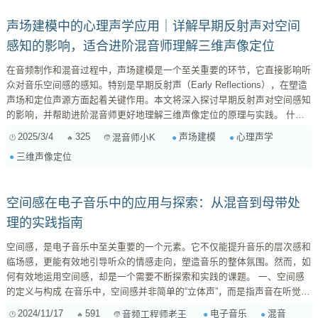
声场建模中的心理声学应用｜详解早期反射声对空间
感知的影响，适合进阶混音师理解三维声像定位
在音频制作和混音过程中，声场建模是一个至关重要的环节，它直接影响听
众对音乐空间感的感知。特别是早期反射声（Early Reflections），在塑造
声场和定位声源方面起着关键作用。本文将深入探讨早期反射声对空间感知
的影响，并帮助进阶混音师更好地理解三维声像定位的原理与实践。 什么
是早期反射声？ 早期反射声是指声源发出的声音在遇到周围环境（如墙
2025/3/4
325
声场建模
心理声学
混音师小K
壁、天花板、地板等）后，在50毫秒内返回听众耳朵的反射声。与后期混响
三维声像定位
（Late Reverberation）不同，早期反射声更像是声源的直接延展，它为听
众提供了关于声源位置和空间环境的重要线索。 早期...
空间感在电子音乐中的应用与探索：从混音到母带处
理的实践指南
空间感，是电子音乐中至关重要的一个元素。它不仅能提升音乐的层次感和
临场感，更能有效地引导听众的情感走向，塑造音乐的整体氛围。然而，如
何有效地运用空间感，却是一个需要不断探索和实践的课题。 一、空间感
的定义与构成 在音乐中，空间感并非简单的“立体声”，而是指声音在听觉空
间中所呈现的位置、距离、大小和环境特征的综合感受。它由多个因素共同
2024/11/17
591
电子音乐
混音
音频工程师老王