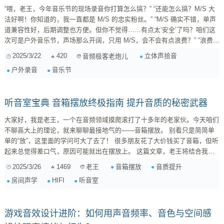
“喂，老王，今年音乐节的现场录音你打算怎么搞？” “还能怎么搞？M/S 大
法好啊！你知道的，我一直都是 M/S 的忠实粉丝。” “M/S 确实不错，单声
道兼容性好，后期调整也方便。但你不觉得……有点太‘安全’了吗？咱们这
次可是户外音乐节，声场那么开阔，只用 M/S，会不会有点浪费？” “浪费？
老兄，你这话说的……M/S 可是经典技术！多少大师都用它！” “我知道
2025/3/22
420
立体声拾音
音频极客老炮儿
M/S 经典，但时代在进步嘛！要不咱们试试其他的立体声拾音技术？比如
户外录音
音乐节
Blumlein Pair、ORTF？或者干脆来个组合拳，把几种技术结合起来用？”
“嗯...
听音室宝典 音箱摆放终极指南 提升音质的秘密武器
大家好，我是老王，一个在音频领域摸爬滚打了十多年的老家伙。今天咱们
不聊高大上的理论，就来聊聊最接地气的——音箱摆放。 别看只是简简单
单的“放”，这里面的学问可大了去了！ 很多朋友花了大价钱买了音箱，但听
起来总觉得差口气，原因可能就出在摆放上。 这篇文章，老王将结合我多
年的经验，分享一些实用的音箱摆放技巧，让你的音箱焕发新生，体验到真
2025/3/26
1469
音箱摆放
音质提升
老王
正的HIFI乐趣！ 一、房间声学，音箱摆放的基础 咱们先来聊聊房间声学，
房间声学
HIFI
听音室
这可是音箱摆放的基础。 别小看你的房间，它可是个“声学盒子”，会直接影
响音箱的声音表现。 房间的尺寸、形状、材料（墙壁、地板、天花板）、
家具摆放等等，都会对...
游戏音效设计进阶：如何用声音频率、音色与空间感