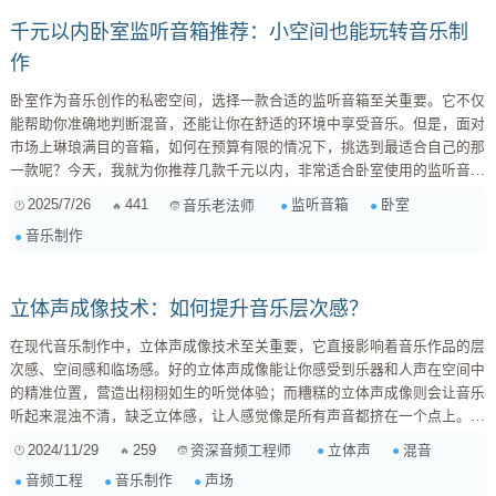
千元以内卧室监听音箱推荐：小空间也能玩转音乐制
作
卧室作为音乐创作的私密空间，选择一款合适的监听音箱至关重要。它不仅
能帮助你准确地判断混音，还能让你在舒适的环境中享受音乐。但是，面对
市场上琳琅满目的音箱，如何在预算有限的情况下，挑选到最适合自己的那
一款呢？今天，我就为你推荐几款千元以内，非常适合卧室使用的监听音
箱。 选择卧室监听音箱的关键考量 在推荐具体型号之前，我们先来了解一
2025/7/26
441
监听音箱
卧室
音乐老法师
下选择卧室监听音箱需要考虑的几个关键因素： 尺寸： 卧室空间通常有
音乐制作
限，因此音箱的尺寸是首要考虑因素。选择小尺寸的音箱，可以减少空间占
用，也更适...
立体声成像技术：如何提升音乐层次感？
在现代音乐制作中，立体声成像技术至关重要，它直接影响着音乐作品的层
次感、空间感和临场感。好的立体声成像能让你感受到乐器和人声在空间中
的精准位置，营造出栩栩如生的听觉体验；而糟糕的立体声成像则会让音乐
听起来混浊不清，缺乏立体感，让人感觉像是所有声音都挤在一个点上。
那么，立体声成像技术究竟是如何提升音乐层次感的呢？ 一、立体声成像
2024/11/29
259
立体声
混音
资深音频工程师
的原理 我们的大脑能够感知声音的方位，主要依靠两个耳朵接收到的声音
音频工程
音乐制作
声场
信号的差异。这些差异包括： 时间差 (Interaural Time Diffe...