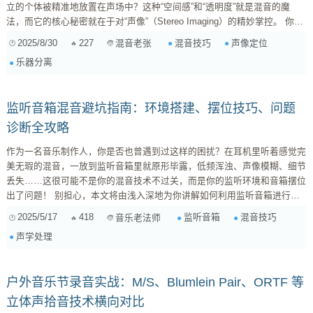
立的个体被精准地放置在声场中？这种“空间感”和“透明度”就是混音的魔
法，而它的核心秘密就在于对“声像”（Stereo Imaging）的精妙掌控。 你问
这是如何做到的？有没有一些常用的声像技巧？当然有！今天我就来和大家
2025/8/30
227
混音技巧
声像定位
混音老张
聊聊，如何运用各种混音工具，让你的乐器在声场中找到自己独特的“位
乐器分离
置”，即便在复杂的编曲中也能熠熠生辉。 什么是声像？超越左右的立体空
间 首先，我们得理解“声像”不只是简单的左右声道分配（Panning...
监听音箱混音避坑指南：环境搭建、摆位技巧、问题
诊断全攻略
作为一名音乐制作人，你是否也曾遇到过这样的困扰？在耳机里听着感觉完
美无瑕的混音，一放到监听音箱里就原形毕露，低频浑浊、声像模糊、细节
丢失……这很可能不是你的混音技术不过关，而是你的监听环境和音箱摆位
出了问题！ 别担心，本文将由浅入深地为你讲解如何利用监听音箱进行精
准混音，从监听环境的搭建、音箱的摆位，到如何通过监听音箱判断混音问
2025/5/17
418
监听音箱
混音技巧
音乐老法师
题，手把手带你打造一个专业的个人工作室。 一、监听环境搭建：打造你
声学处理
的专属“声音实验室” 一个良好的监听环境是精准混音的基础。想象一下，如
果你在一个充满回声的房间里混音，听到的声音都是被墙壁反射后的“二手
声”，那你的判断...
户外音乐节录音实战：M/S、Blumlein Pair、ORTF 等
立体声拾音技术横向对比