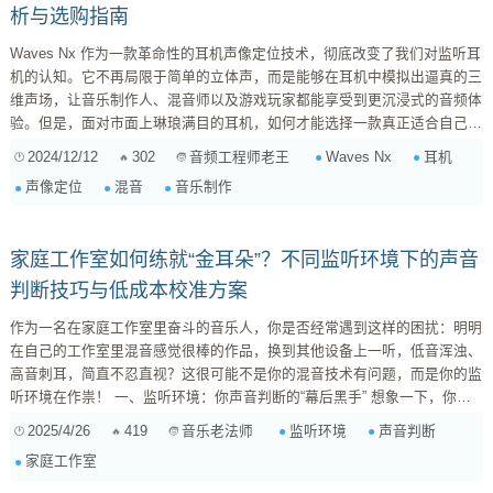
析与选购指南
Waves Nx 作为一款革命性的耳机声像定位技术，彻底改变了我们对监听耳
机的认知。它不再局限于简单的立体声，而是能够在耳机中模拟出逼真的三
维声场，让音乐制作人、混音师以及游戏玩家都能享受到更沉浸式的音频体
验。但是，面对市面上琳琅满目的耳机，如何才能选择一款真正适合自己，
并且能充分发挥 Waves Nx 技术优势的耳机呢？本文将带你深入了解
2024/12/12
302
Waves Nx
耳机
音频工程师老王
Waves Nx，并提供一份详细的选购指南。 一、理解 Waves Nx 的核心技
声像定位
混音
音乐制作
术 Waves Nx 的核心在于其先进的头部相关传递函数 (HRTF) 技术。HRTF
模拟了声音从声源到...
家庭工作室如何练就“金耳朵”？不同监听环境下的声音
判断技巧与低成本校准方案
作为一名在家庭工作室里奋斗的音乐人，你是否经常遇到这样的困扰：明明
在自己的工作室里混音感觉很棒的作品，换到其他设备上一听，低音浑浊、
高音刺耳，简直不忍直视？这很可能不是你的混音技术有问题，而是你的监
听环境在作祟！ 一、监听环境：你声音判断的“幕后黑手” 想象一下，你戴
着一副哈哈镜去看世界，看到的景象肯定会扭曲变形。同样的道理，你的监
2025/4/26
419
监听环境
声音判断
音乐老法师
听环境就是声音的“哈哈镜”，它会改变声音的频率响应、声像定位，甚至产
家庭工作室
生各种各样的反射和共振，让你对声音的判断产生偏差。具体来说，监听环
境会通过以下几个方面影响你的判断： ...