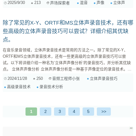
2025/9/30
213
混音
声像
立体声
声场探索者
心，就是利用左右两个声道，模拟声音在真实空间中的位置感，让每个乐器
都有自己的“呼吸空间”。如果所有乐器都挤在中间，那就像一场舞台剧，所
有演员都站在舞台中央，虽然很“稳”，但谁也看不清谁，也分不清主次。 那
除了常见的X-Y、ORTF和MS立体声录音技术，还有哪
么，对于你提到的鼓、贝斯...
些高级的立体声录音技巧可以尝试？详细介绍其优缺
点。
在音乐录音领域，立体声录音技术是常用的方法之一。除了常见的X-Y、
ORTF和MS立体声录音技术，还有一些更高级的立体声录音技巧可以尝
试。以下将详细介绍一种名为‘立体声声像分析’的录音技巧，并分析其优缺
点。 立体声声像分析 立体声声像分析是一种基于声像定位的录音技术。它
通过分析声源在空间中的位置，将声源分离并分别进行录音，最后再进行混
2024/11/28
250
立体声录音技巧
音频工程师小张
合。这种技术可以提供更精确的声像定位，使得听众能够更清晰地感受到音
高级录音技术
录音技术分析
乐的空间感。 优点 精确的声像定位 ：立体声声像分析可以精确地定位声
源，使得听众能够更...
1
2
3
4
5
>>