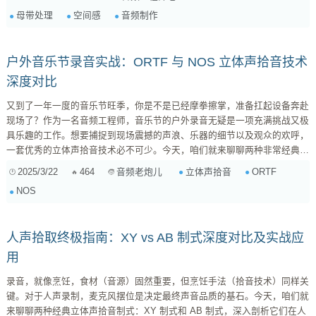
构成，包括： 声像定位 (Stereo Imaging): 声音在左右声道中的分布，决定
母带处理
空间感
音频制作
了声音的宽度和空间感。精准的声像定位能够使声音更...
户外音乐节录音实战：ORTF 与 NOS 立体声拾音技术
深度对比
又到了一年一度的音乐节旺季，你是不是已经摩拳擦掌，准备扛起设备奔赴
现场了？作为一名音频工程师，音乐节的户外录音无疑是一项充满挑战又极
具乐趣的工作。想要捕捉到现场震撼的声浪、乐器的细节以及观众的欢呼，
一套优秀的立体声拾音技术必不可少。今天，咱们就来聊聊两种非常经典的
立体声制式：ORTF 和 NOS，看看它们在户外音乐节这种“实战”场景下，各
2025/3/22
464
立体声拾音
ORTF
音频老炮儿
自都有哪些优缺点，以及我们该如何根据具体情况做出选择。 ORTF 和
NOS
NOS：形似而神不同的“孪生兄弟” ORTF 和 NOS 这两种立体声拾音技术，
乍一看非常相似，都是采用一对间距和角度固定的话筒来模拟人耳的听觉效
果。但...
人声拾取终极指南：XY vs AB 制式深度对比及实战应
用
录音，就像烹饪，食材（音源）固然重要，但烹饪手法（拾音技术）同样关
键。对于人声录制，麦克风摆位是决定最终声音品质的基石。今天，咱们就
来聊聊两种经典立体声拾音制式：XY 制式和 AB 制式，深入剖析它们在人