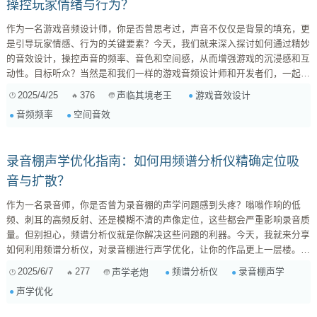
操控玩家情绪与行为？
作为一名游戏音频设计师，你是否曾思考过，声音不仅仅是背景的填充，更
是引导玩家情感、行为的关键要素？今天，我们就来深入探讨如何通过精妙
的音效设计，操控声音的频率、音色和空间感，从而增强游戏的沉浸感和互
动性。目标听众？当然是和我们一样的游戏音频设计师和开发者们，一起提
升游戏音效的专业度！ 一、频率：情感的调色板 频率，简单来说，就是声
2025/4/25
376
游戏音效设计
声临其境老王
音的音高。低频浑厚，高频尖锐，而它们对人的情绪影响也截然不同。 低
音频频率
空间音效
频的运用：营造紧张与压迫 想象一下恐怖游戏中，当怪物逼...
录音棚声学优化指南：如何用频谱分析仪精确定位吸
音与扩散？
作为一名录音师，你是否曾为录音棚的声学问题感到头疼？嗡嗡作响的低
频、刺耳的高频反射、还是模糊不清的声像定位，这些都会严重影响录音质
量。但别担心，频谱分析仪就是你解决这些问题的利器。今天，我就来分享
如何利用频谱分析仪，对录音棚进行声学优化，让你的作品更上一层楼。准
备好了吗？让我们开始吧！ 一、 频谱分析仪：你的声学诊断专家 频谱分析
2025/6/7
277
频谱分析仪
录音棚声学
声学老炮
仪，简单来说，就是能将声音信号分解成不同频率成分并以图表形式展示的
声学优化
工具。它能让你“看”到房间的频率响应，找出声学缺陷的“罪魁祸首”。 1. 频
谱分析仪的种类 ...