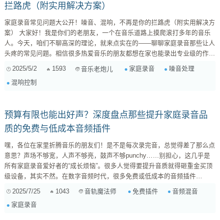
拦路虎（附实用解决方案）
家庭录音常见问题大公开！噪音、混响，不再是你的拦路虎（附实用解决方
案） 大家好！我是你们的老朋友，一个在音乐道路上摸爬滚打多年的音乐
人。今天，咱们不聊高深的理论，就来点实在的——聊聊家庭录音那些让人
头疼的常见问题。相信很多热爱音乐的朋友都想在家也能录出专业级的作
品，但现实往往是残酷的，各种噪音、混响、电磁干扰等等，简直让人崩
2025/5/2
1593
家庭录音
噪音处理
音乐老炮儿
溃。别担心，今天我就结合我多年来的经验，以及一些朋友们反馈的问题，
混响控制
给大家总结一些实用的解决方案，希望能帮助大家少走弯路，在家也能玩转
录音！ 一、噪音篇：无处不在的“隐形杀手” 噪音绝对是家庭录音的头号敌
人！它就像一个无...
预算有限也能出好声？深度盘点那些提升家庭录音品
质的免费与低成本音频插件
嘿，各位在家里折腾音乐的朋友们！是不是每次录完音，总觉得差了那么点
意思？声场不够宽，人声不够亮，鼓声不够punchy……别担心，这几乎是
所有家庭录音爱好者的“成长烦恼”。很多人觉得要提升音质就得砸重金买顶
级设备，其实不然。在数字音频时代，很多免费或低成本的音频插件
（VST/AU/AAX）其功能和效果已经能与商业插件掰手腕，甚至有些还做到
2025/7/25
1043
免费插件
音频混音
音轨魔法师
了极致！ 我个人在家庭工作室摸爬滚打这么多年，深知在有限预算下把音
家庭录音
质推到极致的痛与乐。所以，今天我来给大家盘点一些我私藏的“杀手锏”级
免费或低成本插件，它们不仅能帮你解决录音中的常见问题，还能让你的作