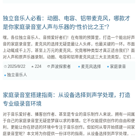
要体现在以下几个方面： ...
独立音乐人必看：动圈、电容、铝带麦克风，哪款才
是你家庭录音室人声与乐器的“性价比之王”？
嘿，各位独立音乐人、音频爱好者们！在有限的预算里，打造一个能出好声
音的家庭录音室，麦克风的选择无疑是最让人头疼，也最关键的一环。市面
上动辄成千上万，甚至上万元的麦克风，究竟哪种类型才真正适合我们？面
对人声和原声乐器录制，动圈、电容和铝带麦克风这三大主流类型，它们各
自的成本效益和音色特性又有哪些玄机呢？今天，我就来跟大家深扒一下，
2025/8/22
224
麦克风选择
家庭录音
声波探索者
希望能帮你找到那个“对的”麦克风！ 1. 动圈麦克风：家庭录音室的“万金油”
独立音乐人
与“活化石” 动圈麦克风（Dynamic Microphone），相信大家最熟悉的莫过
于舞台上的Shure SM58了。它因结构坚固、耐用，以及能...
家庭录音室搭建指南：从设备选择到声学处理，打造
专业级录音环境
对于音乐爱好者、播客创作者、甚至是专业的音乐制作人来说，拥有一间属
于自己的家庭录音室无疑是梦寐以求的事情。它不仅能提供创作的自由和便
利，更能让你在舒适的环境中专注于音乐创作。但如何从零开始搭建一间家
庭录音室呢？本文将为你提供一份详尽的指南，从设备选择到声学处理，一