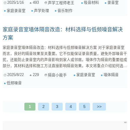
2025/1/16
493
吸音材料
录音室
声学工程师老王
属于你的私人音乐圣地！ 一、 了解基础概念：吸音与隔音 首先，我们需要
家庭录音室
声学处理
音乐制作
区分吸音和隔音这两个概念。 吸音 : 指的是材料吸收声波能量的能力。吸
音材料可以减少...
家庭录音室墙体隔音改造：材料选择与低频噪音解决
方案
家庭录音室墙体隔音改造：材料选择与低频噪音解决方案 对于家庭录音室
而言，良好的隔音效果至关重要。它不仅能保证录音质量，避免外部噪音干
扰，还能防止录音室内的声音影响到家人或邻居。墙体作为隔音的重要组成
部分，其材料选择和施工方法直接影响隔音效果。本文将重点介绍如何选择
合适的墙体材料，以及如何通过有效的施工方法来提升隔音效果，特别是针
2025/8/22
229
家庭录音室
墙体隔音
隔音小能手
对低频噪音的衰减。 1. 了解隔音原理 在选择材料和施工方法之前，我们需
低频噪音
要了解隔音的基本原理。隔音主要通过以下几种方式实现： 质量定律： 质
量越大，隔音效...
1
2
3
4
5
>>