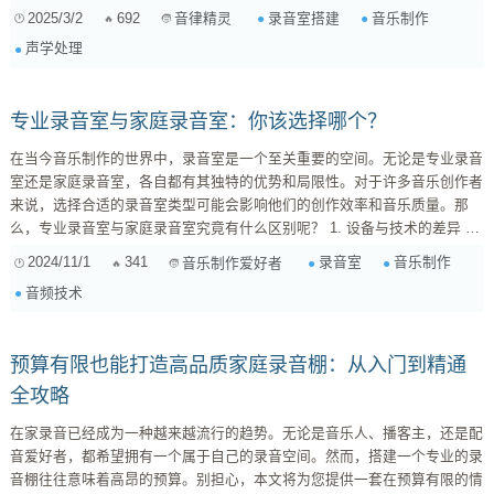
步步带你打造专业的录音环境。 一、前期准备：空间、预算与需求 在开始
2025/3/2
692
录音室搭建
音乐制作
音律精灵
购买设备之前，我们需要做好充分的准备工作。这包括： 空间选择与规划
声学处理
： 房间大小 ：房间大小直接影响录音的质...
专业录音室与家庭录音室：你该选择哪个？
在当今音乐制作的世界中，录音室是一个至关重要的空间。无论是专业录音
室还是家庭录音室，各自都有其独特的优势和局限性。对于许多音乐创作者
来说，选择合适的录音室类型可能会影响他们的创作效率和音乐质量。那
么，专业录音室与家庭录音室究竟有什么区别呢？ 1. 设备与技术的差异 专
业录音室通常配备了高端音频设备，如优质麦克风、专业音频接口、混音台
2024/11/1
341
录音室
音乐制作
音乐制作爱好者
以及高性能的监听音箱。这些设备不仅价格昂贵，而且能提供更高的音质和
音频技术
更丰富的音频处理选项。相比之下，家庭录音室的设备往往较为简单，可能
只使用USB麦克风和基础的音频接口，但仍然可以通过软件来进行一些基本
的录音和混音。 ...
预算有限也能打造高品质家庭录音棚：从入门到精通
全攻略
在家录音已经成为一种越来越流行的趋势。无论是音乐人、播客主，还是配
音爱好者，都希望拥有一个属于自己的录音空间。然而，搭建一个专业的录
音棚往往意味着高昂的预算。别担心，本文将为您提供一套在预算有限的情