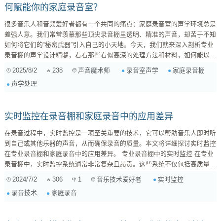
何赋能你的家庭录音室？
很多音乐人和音频爱好者都有一个共同的痛点：家庭录音室的声学环境总是
差强人意。我们常常羡慕那些顶尖录音棚里透明、精准的声音，却苦于不知
如何将它们的“秘密武器”引入自己的小天地。今天，我们就来深入剖析专业
录音棚的声学设计精髓，看看那些看似高深的处理方法和材料，如何能以更
亲民的方式，为你的家庭录音室带来质的飞跃。 专业录音棚的“基石”：声学
2025/8/2
238
录音室声学
家庭录音棚
声音魔术师
三大件 无论多大的录音棚，声学处理的核心始终围绕着三要素： 隔音
声学处理
（Isolation）、吸音（Absorption）和扩散（Diffusion） 。理解它们在专业
环境...
实时监控在录音棚和家庭录音中的应用差异
在录音过程中，实时监控是一项至关重要的技术，它可以帮助音乐人即时听
到自己或其他乐器的声音，从而确保录音的质量。本文将详细探讨实时监控
在专业录音棚和家庭录音中的应用差异。 专业录音棚中的实时监控 在专业
录音棚中，实时监控系统通常非常复杂且昂贵。这些系统不仅包括高质量的
监听音箱和耳机，还配有先进的音频接口和混音控制台。录音棚的实时监控
2024/7/2
306
1
实时监控
音乐技术爱好者
系统具有低延迟、高保真度的特点，可以确保音乐人在录音时听到的声音与
录音技术
家庭录音
实际录制的声音几乎没有差异。这种高效的监控系统有助于音乐人捕捉每一
个细节，提升整体录音质量。 专业录音棚的实时监控系统通常还具备多通
道监听功能，可以同...