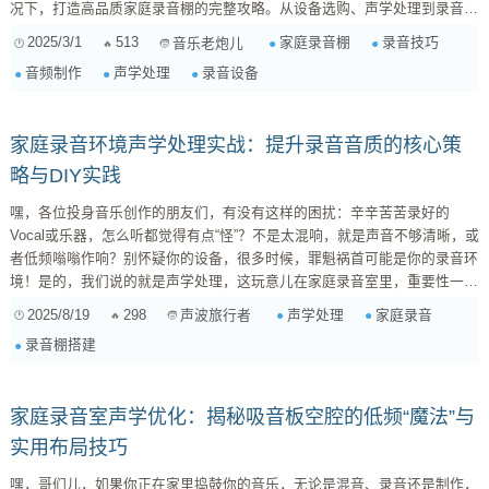
况下，打造高品质家庭录音棚的完整攻略。从设备选购、声学处理到录音技
巧，一应俱全，让您用有限的资金，实现无限的创作可能。 一、明确需求
2025/3/1
513
家庭录音棚
录音技巧
音乐老炮儿
与预算：打好基础的第一步 在开始任何项目之前，明确需求和预算是至关
音频制作
声学处理
录音设备
重要的。这就像盖房子，首先要确定房子的用途、大小，以及你能承受的造
价。对于家庭录音棚来说，你需要考虑以下几个问题： 录音目的...
家庭录音环境声学处理实战：提升录音音质的核心策
略与DIY实践
嘿，各位投身音乐创作的朋友们，有没有这样的困扰：辛辛苦苦录好的
Vocal或乐器，怎么听都觉得有点“怪”？不是太混响，就是声音不够清晰，或
者低频嗡嗡作响？别怀疑你的设备，很多时候，罪魁祸首可能是你的录音环
境！是的，我们说的就是声学处理，这玩意儿在家庭录音室里，重要性一点
不亚于你的麦克风或声卡。 为什么你的家庭录音室需要声学处理？ 想象一
2025/8/19
298
声学处理
家庭录音
声波旅行者
下，你的声音，从麦克风进去之前，已经在房间里“跳舞”了好几圈。这些“舞
录音棚搭建
蹈”就是声波的反射。一个没有经过声学处理的房间，声波会在硬质墙壁、
天花板、地面之间来回弹跳，产生各种恼人的问题： ...
家庭录音室声学优化：揭秘吸音板空腔的低频“魔法”与
实用布局技巧
嘿，哥们儿，如果你正在家里捣鼓你的音乐，无论是混音、录音还是制作，