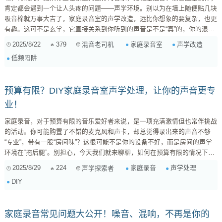
肯定都会遇到一个让人头疼的问题——声学环境。别以为在墙上随便贴几块
吸音棉就万事大吉了，家庭录音室的声学改造，远比你想象的要复杂，也更
有趣。这可不是玄学，它直接关系到你听到的声音是不是“真”的，你的混音
是不是“准”的。 为什么家庭录音室的声学这么难搞？ 大多数人的家庭录音
2025/8/22
379
家庭录音室
声学改造
混音老司机
室，其实就是客厅、卧室或者书房里划拉出来的一小块地方，空间通常都不
低频陷阱
大。小空间最容易出现的就是各种声学问题： 驻波（Standing Waves）：
...
预算有限？DIY家庭录音室声学处理，让你的声音更专
业！
家庭录音，对于预算有限的音乐爱好者来说，是一项充满激情但也常伴挑战
的活动。你可能购置了不错的麦克风和声卡，却总觉得录出来的声音不够
“专业”，带有一股“房间味”？这很可能不是你的设备不好，而是房间的声学
环境在“拖后腿”。别担心，今天我们就来聊聊，如何在预算有限的情况下，
通过DIY声学处理，让你的家庭录音环境焕然一新！ 为什么房间声学处理如
2025/8/29
224
家庭录音
声学处理
声学探索者
此重要？ 我们的房间，尤其是未经处理的普通房间，墙面、天花板、地面
DIY
都是坚硬平坦的表面，声音在其中会不断反射，产生 混响（Reverb） 、 驻
波（Standing Waves） ...
家庭录音常见问题大公开！噪音、混响，不再是你的