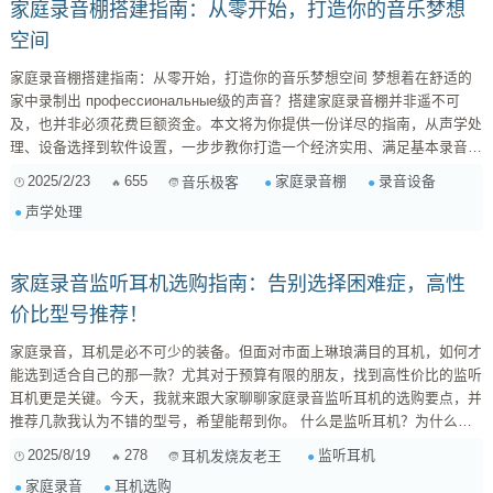
家庭录音棚搭建指南：从零开始，打造你的音乐梦想
空间
家庭录音棚搭建指南：从零开始，打造你的音乐梦想空间 梦想着在舒适的
家中录制出 профессиональные级的声音？搭建家庭录音棚并非遥不可
及，也并非必须花费巨额资金。本文将为你提供一份详尽的指南，从声学处
理、设备选择到软件设置，一步步教你打造一个经济实用、满足基本录音需
求的家庭录音棚。 一、前期准备：明确需求与预算 在开始动手之前，清晰
2025/2/23
655
家庭录音棚
录音设备
音乐极客
地了解你的需求和预算至关重要。这能帮助你避免不必要的开销，并确保最
声学处理
终搭建的录音棚能够满足你的实际需要。 明确录音目的： ...
家庭录音监听耳机选购指南：告别选择困难症，高性
价比型号推荐！
家庭录音，耳机是必不可少的装备。但面对市面上琳琅满目的耳机，如何才
能选到适合自己的那一款？尤其对于预算有限的朋友，找到高性价比的监听
耳机更是关键。今天，我就来跟大家聊聊家庭录音监听耳机的选购要点，并
推荐几款我认为不错的型号，希望能帮到你。 什么是监听耳机？为什么家
庭录音需要它？ 简单来说，监听耳机就是为了真实还原声音而设计的耳
2025/8/19
278
监听耳机
耳机发烧友老王
机。它不像Hi-Fi耳机那样会进行音染（对声音进行美化），而是力求呈现声
家庭录音
耳机选购
音的原始状态，让你听到最真实的细节。在家庭录音中，监听耳机的作用主