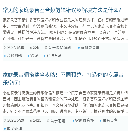
品听起来更专业、更有“味道”。记住，重要的...
常见的家庭录音室音频剪辑错误及解决方法是什么？
家庭录音室是许多音乐爱好者和专业音乐人的理想选择，但在音频剪辑过程
中，常常会遇到一些常见的错误。本文将介绍一些常见的家庭录音室音频剪
辑错误，并提供解决方法。 噪音问题：在家庭录音室中，噪音是一个常见
的问题。可能是来自设备本身的噪音，也可能是外部环境的干扰。解决方法
包括使用降噪软件、调整设备位置、增加隔音材料等。 回声问题：家庭录
2024/6/30
329
家庭录音室
音乐网站编辑
音室中的回声可能会影响音频的质量。可以通过调整麦克风位置、增加吸音
音频剪辑
错误
解决方法
材料、使用混响效果器等方法来解决回声问题。 音量不平衡问题：在音频
剪辑过程中，不同音轨之间的音量不...
家庭录音棚搭建全攻略！不同预算，打造你的专属音
乐空间！
想在家录制高质量的音乐作品？搭建一个属于自己的家庭录音棚是关键！但
面对市面上琳琅满目的设备和复杂的声学处理，很多音乐爱好者和音频工程
师都感到无从下手。别担心！本文将为你提供一份详细的家庭录音棚搭建指
南，针对不同预算范围（入门级、进阶级、专业级），推荐具体的设备型号
和声学处理方案，并分析其优缺点，助你轻松打造理想的音乐创作空间！
2025/5/29
2413
家庭录音棚
录音设备
音乐老炮
目标读者： 希望在家录制音乐的音乐人、乐队。 需要进行配音、广播剧制
声学处理
作的音频爱好者。 寻求性价比最高的家庭录音棚解决方案的音频工程师。