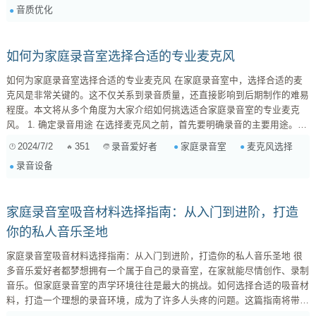
音质优化
更加均匀地分布在房间内。常见的扩散器有QRD扩散器和二维扩散器。 隔
音 ...
如何为家庭录音室选择合适的专业麦克风
如何为家庭录音室选择合适的专业麦克风 在家庭录音室中，选择合适的麦
克风是非常关键的。这不仅关系到录音质量，还直接影响到后期制作的难易
程度。本文将从多个角度为大家介绍如何挑选适合家庭录音室的专业麦克
风。 1. 确定录音用途 在选择麦克风之前，首先要明确录音的主要用途。是
用来录制人声、乐器还是环境音？不同的录音用途对麦克风的需求各不相
2024/7/2
351
家庭录音室
麦克风选择
录音爱好者
同。 2. 了解麦克风类型 常见的麦克风类型有动圈麦克风和电容麦克风。动
录音设备
圈麦克风耐用性强，适合现场演出和高音压的声音录制。而电容麦克风灵敏
度高，频率响应范围广，更适合录制人声和细节...
家庭录音室吸音材料选择指南：从入门到进阶，打造
你的私人音乐圣地
家庭录音室吸音材料选择指南：从入门到进阶，打造你的私人音乐圣地 很
多音乐爱好者都梦想拥有一个属于自己的录音室，在家就能尽情创作、录制
音乐。但家庭录音室的声学环境往往是最大的挑战。如何选择合适的吸音材
料，打造一个理想的录音环境，成为了许多人头疼的问题。这篇指南将带你
从入门到进阶，了解各种吸音材料的特性，帮助你做出最佳选择，最终打造