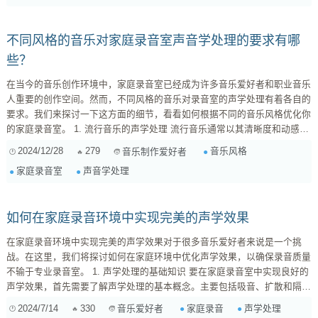
...
不同风格的音乐对家庭录音室声音学处理的要求有哪
些？
在当今的音乐创作环境中，家庭录音室已经成为许多音乐爱好者和职业音乐
人重要的创作空间。然而，不同风格的音乐对录音室的声学处理有着各自的
要求。我们来探讨一下这方面的细节，看看如何根据不同的音乐风格优化你
的家庭录音室。 1. 流行音乐的声学处理 流行音乐通常以其清晰度和动感著
称，因此在录音室的声学设计中，隔音效果非常关键。为了获得最佳的录音
2024/12/28
279
音乐风格
音乐制作爱好者
效果，需要考虑使用高密度的声学泡沫和隔音板，确保外界噪音的最低影
家庭录音室
声音学处理
响。同时，避免过多的反射声，可以在墙面安装吸音材料，这样可以提高歌
声和乐器的清晰度，同时避免混音时的不必要反响。 2. 古典音乐的录音环
境 ...
如何在家庭录音环境中实现完美的声学效果
在家庭录音环境中实现完美的声学效果对于很多音乐爱好者来说是一个挑
战。在这里，我们将探讨如何在家庭环境中优化声学效果，以确保录音质量
不输于专业录音室。 1. 声学处理的基础知识 要在家庭录音室中实现良好的
声学效果，首先需要了解声学处理的基本概念。主要包括吸音、扩散和隔音
三部分。 吸音 吸音材料可以减少房间内的回声和反射声，常见的吸音材料
2024/7/14
330
家庭录音
声学处理
音乐爱好者
有吸音棉、吸音板和地毯等。 扩散 扩散器可以打破直射声的路径，使声音