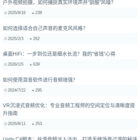
户外视频拍摄，如何捕捉真实环境声并“驯服”风噪？
2025/8/16
238
如何选择适合自己声音的麦克风风格？
2025/2/3
262
桌面HiFi：一步到位还是细水长流？我的“省钱”心得
2026/1/5
639
如何使用混音软件进行音频增强？
2024/7/22
295
VR沉浸式音频优化：专业音频工程师的空间定位与清晰度提
升指南
2025/8/11
253
Unity C#脚本：丝滑音频淡入淡出，打造无缝场景过渡的秘诀