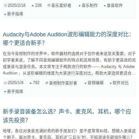
中，像Audacity和GarageBand都是非常不错的新手选择。Audacity是一款
2025/2/18
228
音乐制作
录音软件
音乐爱好者
开源免费软件，界面简洁直观，非常适合初学者。它支持多轨道录制，并提
新手指南
供基础的编辑功能，如剪切、复制和粘贴。此外，它还可以通过插件扩展功
能，这为未来的发展留足了空间。如果你是Mac用户，那么GarageBand就
是一个理想之选，它...
Audacity与Adobe Audition波形编辑能力的深度对比：
哪个更适合新手？
在当今音频制作的世界中，软件器材的选择对于创作者来说至关重要。对于
初学者来说，了解不同音频编辑软件的特点和适用场景，有助于更高效的完
成录音与混音任务。本文将专注于两款流行的软件—— Audacity 与 Adobe
Audition ，从波形编辑的维度为大家进行深度对比，帮助大家选择更适合自
己的工具。 1. 软件背景 Audacity ：作为一款开源的音频编辑软件，
2025/1/9
792
音频编辑
软件对比
音频制作爱好者
Audacity因为其简单易用及免费的特性而受到许多新手用户的青睐。它支持
新手指南
多种操作系统，功...
新手录音装备怎么选？声卡、麦克风、耳机，哪个应
该先投资？
哈喽，各位对录音充满好奇的新手朋友们！是不是常常纠结，想踏入录音这
个圈子，面对声卡、麦克风、耳机这“三巨头”时，不知道该先砸钱在哪儿？