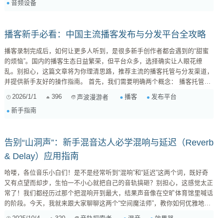
音频设备
源的音频接口。 监...
播客新手必看：中国主流播客发布与分发平台全攻略
播客录制完成后，如何让更多人听到，是很多新手创作者都会遇到的“甜蜜
的烦恼”。国内的播客生态日益繁荣，但平台众多，选择确实让人眼花缭
乱。别担心，这篇文章将为你理清思路，推荐主流的播客托管与分发渠道，
并提供新手友好的操作指南。 首先，我们需要明确两个概念： 播客托管平
台 (Hosting Platform) 和 播客分发渠道 (Distribution Channel) 。 托管平台
2026/1/1
396
播客
发布平台
声波漫游者
：你的音频文件存储在这里，它会生成一个“RSS Feed”链接。这个链接
新手指南
就...
告别“山洞声”：新手混音达人必学混响与延迟（Reverb
& Delay）应用指南
哈喽，各位音乐小白们！是不是经常听到“混响”和“延迟”这两个词，既好奇
又有点望而却步，生怕一不小心就把自己的音轨搞砸？别担心，这感觉太正
常了！我们都经历过那个把混响开到最大，结果声音像在空旷体育馆里喊话
的阶段。今天，我就来跟大家聊聊这两个“空间魔法师”，教你如何优雅地运
用它们，让你的音乐更有深度和氛围感，而不是一团糟。 混响