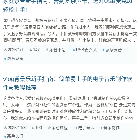
家庭录音新手指南：告别复杂声卡，选对USB麦克风
轻松上手！
嘿！想在家录音，却被五花八门的麦克风、声卡搞得一头雾水？别担心，这
几乎是每个“居家录音人”的必经之路。作为过来人，我深知那种既想快速上
手又追求好音质的纠结。今天，咱们就来聊聊如何为家庭录音新手挑选一款
“即插即用”、音质不赖的麦克风，并附赠一些小贴士，让你的声音听起来更
专业！ 为什么新手应该优先考虑USB麦克风？ 很多新手会被“声卡”这个词
2026/1/1
147
USB麦克风
家庭录音
乐音小站
吓到，觉得录音是不是很复杂。其实，对于入门来说，你完全可以绕过它！
录音设备
传统专业麦克风（XLR接口）确实需要通过独立声卡（音频接口）连接电
脑，声卡负责将模拟信号转换成数字信号，并提供...
Vlog背景乐新手指南：简单易上手的电子音乐制作软
件与教程推荐
哈喽各位音乐爱好者和Vlog博主们！ 看到你想自己尝试制作Vlog背景音
乐，太棒了！这绝对能让你的视频更有个性。作为一名也从“小白”走过来的
音乐爱好者，我深知刚开始时面对各种软件和教程会有点无从下手。别担
心，我这就来给你推荐几款操作简单、容易上手，特别适合新手制作Vlog电
子音乐的软件和一些学习小建议。 入门级电子音乐制作软件推荐 我们的目
2025/11/3
199
电子音乐
音乐制作
乐动旅程
标是操作简单、出效果快，能让你快速做出Vlog需要的氛围感音乐。
新手入门
GarageBand（库乐队） ...