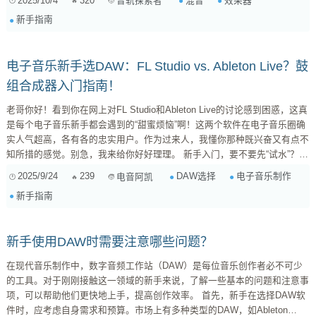
2025/10/4
320
混音
效果器
音轨探索者
（Reverb）：模拟空间感的小能手 混响是啥？ 简单来说，混响就是声音在
新手指南
一个空间中反复反射后，逐渐衰减的过程。它让我们能听到声音“在哪里”发
出来的——是在小房间、大厅、教堂还是浴室。 ...
电子音乐新手选DAW：FL Studio vs. Ableton Live？鼓
组合成器入门指南！
老哥你好！看到你在网上对FL Studio和Ableton Live的讨论感到困惑，这真
是每个电子音乐新手都会遇到的“甜蜜烦恼”啊！这两个软件在电子音乐圈确
实人气超高，各有各的忠实用户。作为过来人，我懂你那种既兴奋又有点不
知所措的感觉。别急，我来给你好好理理。 新手入门，要不要先“试水”？
你提到是不是有更简单的独立工具可以先试试水，这个想法非常棒！直接上
2025/9/24
239
DAW选择
电子音乐制作
电音阿凯
手FL或Ableton对完全的新手来说，确实可能有点“劝退”。界面复杂，功能
新手指南
太多，容易让人迷失。 我推荐几个“试水”的选择： 免费在线音序器/DAW...
新手使用DAW时需要注意哪些问题？
在现代音乐制作中，数字音频工作站（DAW）是每位音乐创作者必不可少
的工具。对于刚刚接触这一领域的新手来说，了解一些基本的问题和注意事
项，可以帮助他们更快地上手，提高创作效率。 首先，新手在选择DAW软
件时，应考虑自身需求和预算。市场上有多种类型的DAW，如Ableton