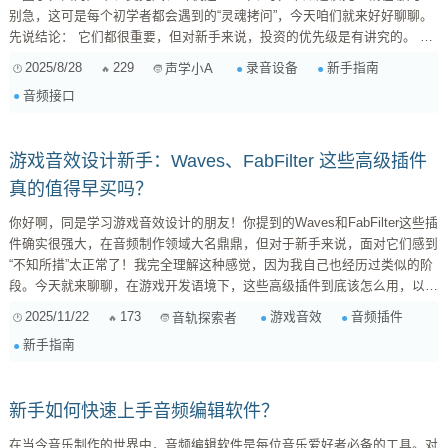
别急，这可是每个初学者都会遇到的“灵魂拷问”，今天咱们就来好好聊聊。
先说结论： 它们都很重要，但对新手来说，投资的优先级是有讲究的。 我
会把它们比作盖房子，让你更好地理解它们的角色和关系。 1. 音频接口
2025/8/28
229
录音设备
新手指南
声学小A
（也就是你说的“声卡”）：地基与水电，基础中的基础！ 很多人以为声卡就
音频接口
是个让电脑出声的，那可就小瞧它了！在专业录音领域，我们更习惯称之为
“音频接口”。它才是你录音系统的核心，扮...
游戏音效设计新手：Waves、FabFilter 这些高级插件
真的值得早买吗？
你好啊，同是学习游戏音效设计的朋友！你提到的Waves和FabFilter这些插
件确实很强大，在音频制作领域大名鼎鼎，但对于新手来说，面对它们感到
“不知所措”太正常了！我完全理解这种感觉，因为我自己也经历过类似的阶
段。今天就来聊聊，在游戏开发语境下，这些高级插件到底该怎么用，以及
初期是否有必要砸钱购买。 游戏音效制作的特殊性：不仅仅是“混音” 在传
2025/11/22
173
游戏音效
音频插件
音轨探索者
统音乐制作中，插件常常用于精细混音和母带处理，追求极致的音质和“粘
新手指南
合感”。但游戏音效设计，除了少数预渲染的过场动画音效，大部分音效都
需要在 实时互动 ...
新手如何快速上手音频编辑软件？
在当今音乐制作的世界中，音频编辑软件是每位音乐爱好者必备的工具。对