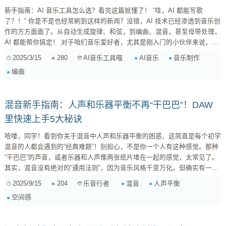
新手指南：AI 音乐工具怎么选？看完这篇就懂了！ “哇，AI 都能写歌
了？！” 你是不是也经常刷到这样的新闻？没错，AI 技术已经渗透到音乐创
作的方方面面了。从自动生成旋律、和弦，到编曲、混音，甚至母带处理，
AI 都能帮你搞定！ 对于咱们音乐爱好者，尤其是刚入门的小伙伴来说，这
简直是天大的福音！不用再苦哈哈地扒谱子、练乐器，AI 就能帮你实现音
2025/3/15
280
AI音乐
音乐制作
AI音乐工具喵
乐梦想！ 但是，面对市面上五花八门的 AI 音乐工具，你是不是又犯了选择
编曲
困难症？ 别担心，今天我就来给大家捋一捋，不同类型的 AI 音乐工具都有
啥特点，以及使用时需要注意哪些...
混音新手指南：人声和乐器平衡不再“干巴巴”！DAW
里快速上手5大秘诀
哈喽，同学！看到你关于混音中人声和乐器平衡的困惑，这简直是每个初学
混音的人都会遇到的“经典难题”！别担心，不是你一个人有这种感觉。那种
“干巴巴”的声音，或者乐器和人声像两张纸片堆在一起的感觉，太常见了。
其实，混音没有绝对的“通用法则”，因为音乐风格千变万化。但确实有一些
基础的思路和技巧，能帮你快速找到方向，让你的作品听起来更专业、更有
2025/9/15
204
混音
人声平衡
乐音行者
“呼吸感”。我来分享几个在DAW里就能快速上手的小秘诀，希望能帮你打开
空间感
新世界的大门！ 1. 从“核心”出发：人声永远是焦点 大部分流行音乐（尤其
是有人声的歌曲），人声就是绝对的主角。所以，在开始混音时，先把人
声...