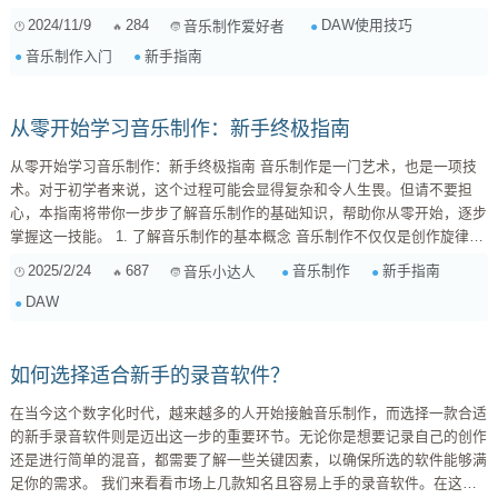
Live、FL Studio、Logic Pro等，不同的软件各具特色。例如，如果你喜欢
2024/11/9
284
DAW使用技巧
音乐制作爱好者
实时演奏和即兴创作，Ableton Live可能会更加适合；而如果你注重编曲和
音乐制作入门
新手指南
后期制作，那么Logic Pro或许是一个不错的选择。 其次，在安装完成后，
需要熟悉软件界面的布局。这包括学习如何创建项目、添加...
从零开始学习音乐制作：新手终极指南
从零开始学习音乐制作：新手终极指南 音乐制作是一门艺术，也是一项技
术。对于初学者来说，这个过程可能会显得复杂和令人生畏。但请不要担
心，本指南将带你一步步了解音乐制作的基础知识，帮助你从零开始，逐步
掌握这一技能。 1. 了解音乐制作的基本概念 音乐制作不仅仅是创作旋律，
它包括了从歌曲构思到最终混音的全过程。首先，你需要了解以下几点：
2025/2/24
687
音乐制作
新手指南
音乐小达人
作曲 ：创作旋律和和声。 编曲 ：选择乐器和编排音乐结构。 录音 ...
DAW
如何选择适合新手的录音软件？
在当今这个数字化时代，越来越多的人开始接触音乐制作，而选择一款合适
的新手录音软件则是迈出这一步的重要环节。无论你是想要记录自己的创作
还是进行简单的混音，都需要了解一些关键因素，以确保所选的软件能够满
足你的需求。 我们来看看市场上几款知名且容易上手的录音软件。在这些