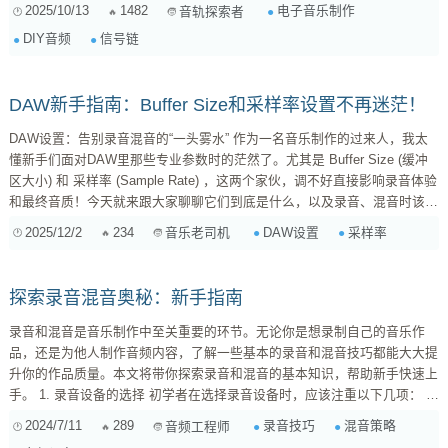
的大门，却又不敢贸然踏入。 别担心！其实它们远没有想象中那么神秘莫
2025/10/13
1482
电子音乐制作
音轨探索者
测。今天，我就来跟你聊聊这些音频信号链里的“幕后英雄”，让你能更安
DIY音频
信号链
全、更自信地玩转DIY音频！ 信号链：你的声音旅程图 首先，我们得知道
什么是“信号链”（Signal Chain）。简单来说，它就是你的音频信...
DAW新手指南：Buffer Size和采样率设置不再迷茫！
DAW设置：告别录音混音的“一头雾水” 作为一名音乐制作的过来人，我太
懂新手们面对DAW里那些专业参数时的茫然了。尤其是 Buffer Size (缓冲
区大小) 和 采样率 (Sample Rate) ，这两个家伙，调不好直接影响录音体验
和最终音质！今天就来跟大家聊聊它们到底是什么，以及录音、混音时该怎
么设置。 1. Buffer Size：延迟的罪魁祸首？ 简单来说，Buffer Size 就是
2025/12/2
234
DAW设置
采样率
音乐老司机
DAW 处理音频数据时，一次性处理的数据块大小。 ...
探索录音混音奥秘：新手指南
录音和混音是音乐制作中至关重要的环节。无论你是想录制自己的音乐作
品，还是为他人制作音频内容，了解一些基本的录音和混音技巧都能大大提
升你的作品质量。本文将带你探索录音和混音的基本知识，帮助新手快速上
手。 1. 录音设备的选择 初学者在选择录音设备时，应该注重以下几项： 麦
克风 ：电容麦克风适合录制人声和乐器，而动圈麦克风则更适合现场录
2024/7/11
289
录音技巧
混音策略
音频工程师
音。 音频接口 ：这是连接麦克风和电脑的重要设备，推荐选择带有幻象电