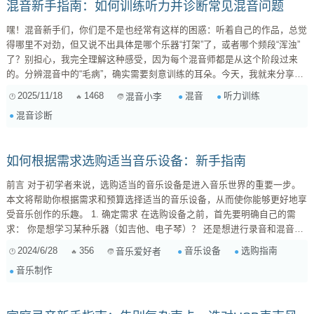
混音新手指南：如何训练听力并诊断常见混音问题
嘿！混音新手们，你们是不是也经常有这样的困惑：听着自己的作品，总觉
得哪里不对劲，但又说不出具体是哪个乐器“打架”了，或者哪个频段“浑浊”
了？别担心，我完全理解这种感受，因为每个混音师都是从这个阶段过来
的。分辨混音中的“毛病”，确实需要刻意训练的耳朵。今天，我就来分享一
些我自己的经验和一套实用的“检查清单”，希望能帮助大家更快地找到并解
2025/11/18
1468
混音
听力训练
混音小李
决这些问题。 为什么我们“听不出”问题？ 在刚开始学习混音时，我们的耳
混音诊断
朵还没有建立起一套“诊断系统”。我们习惯于整体听音乐，而不是把每个元
素拆开来分析。这就像你看一幅画，第一眼看到的是整体美感，而不是哪一
笔的颜色不对。而混音师...
如何根据需求选购适当音乐设备：新手指南
前言 对于初学者来说，选购适当的音乐设备是进入音乐世界的重要一步。
本文将帮助你根据需求和预算选择适当的音乐设备，从而使你能够更好地享
受音乐创作的乐趣。 1. 确定需求 在选购设备之前，首先要明确自己的需
求： 你是想学习某种乐器（如吉他、电子琴）？ 还是想进行录音和混音？
你的预算是多少？ 明确了这些基本问题后，才能更有针对性地选择设备。
2024/6/28
356
音乐设备
选购指南
音乐爱好者
2. 选择乐器 如果你是想学习乐器，可以根据以下几点来选择： ...
音乐制作