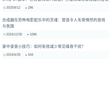
2025/8/12
286
合成器在恐怖电影配乐中的灵魂：营造令人毛骨悚然的音效
与氛围
2024/12/30
1086
家中录音小技巧：如何有效减少常见噪音干扰？
2024/6/28
544
作曲家如何通过音高、音强、音色驾驭情感表达？情感递进
的秘密
2025/5/24
721
电子音乐制作入门指南：打造属于你的独特声音
2024/6/27
479