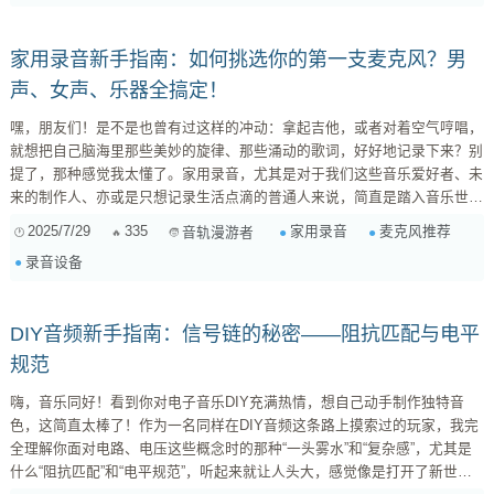
家用录音新手指南：如何挑选你的第一支麦克风？男
声、女声、乐器全搞定！
嘿，朋友们！是不是也曾有过这样的冲动：拿起吉他，或者对着空气哼唱，
就想把自己脑海里那些美妙的旋律、那些涌动的歌词，好好地记录下来？别
提了，那种感觉我太懂了。家用录音，尤其是对于我们这些音乐爱好者、未
来的制作人、亦或是只想记录生活点滴的普通人来说，简直是踏入音乐世界
的第一步。但说到录音，第一个坎儿估计就是选麦克风了，是不是常常在各
2025/7/29
335
家用录音
麦克风推荐
音轨漫游者
种型号、参数面前犯迷糊？别担心，今天我就来跟你好好聊聊，作为一名
录音设备
“过来人”，我发现其实入门级的家用麦克风，选择起来并没有想象中那么复
杂，但里面的门道，还真不少。 家用录音的“入门级”到底意味着什么？
在...
DIY音频新手指南：信号链的秘密——阻抗匹配与电平
规范
嗨，音乐同好！看到你对电子音乐DIY充满热情，想自己动手制作独特音
色，这简直太棒了！作为一名同样在DIY音频这条路上摸索过的玩家，我完
全理解你面对电路、电压这些概念时的那种“一头雾水”和“复杂感”，尤其是
什么“阻抗匹配”和“电平规范”，听起来就让人头大，感觉像是打开了新世界