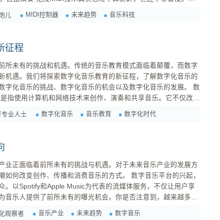
打击垫，甚至吉他，都能通过无线连接到电脑或硬件音源，那该多方
MIDI控制器
未来趋势
音乐科技
炮儿
缆： 演出或录音时，再...
新征程
前所未有的挑战和机遇。传统的音乐教育模式面临着颠覆，而数字
新机遇。我们将探索数字化音乐教育的新征程，了解数字化音乐的
数字化音乐的挑战、数字化音乐的机会以及数字化音乐的发展。 数
了音乐消费和共享的方式。数字化音乐的未来趋势包括: 数字化
数字化音乐
音乐教育
数字化时代
育专业人士
作品、歌曲和艺术家们通过数字平台发布。 ...
向
产业正面临着前所未有的挑战与机遇。对于未来音乐产业的发展方
变创作、传播和消费音乐的方式。 数字音乐平台的兴起，
Spotify和Apple Music为代表的流媒体服务，不仅让用户享
为音乐人提供了前所未有的曝光机会。你是否注意到，越来越多的
建立他们的品牌？这一现象说明了传统唱片公司作为中介的角色正
音乐产业
未来趋势
数字音乐
化观察者