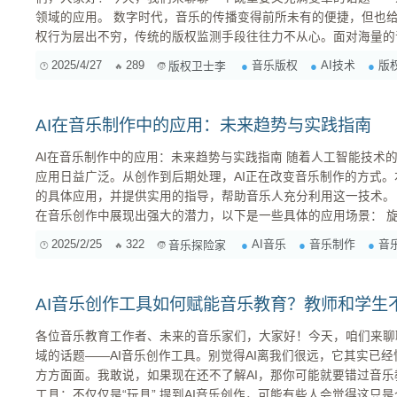
领域的应用。 数字时代，音乐的传播变得前所未有的便捷，但也给版权保护带来了巨大的挑战。侵
权行为层出不穷，传统的版权监测手段往往力不从心。面对海量的
别侵权行为，成为了摆在我们面前的一道难题。幸运的是，AI 技
2025/4/27
289
音乐版权
AI技术
版
版权卫士李
决方案。 音乐版权保护的痛点 在深入探讨 AI 的应
AI在音乐制作中的应用：未来趋势与实践指南
AI在音乐制作中的应用：未来趋势与实践指南 随着人工智能技术的迅猛发展，AI在音乐制作领域的
应用日益广泛。从创作到后期处理，AI正在改变音乐制作的方式。
的具体应用，并提供实用的指导，帮助音乐人充分利用这一技术。 1. AI在音乐创作中的应用 AI
在音乐创作中展现出强大的潜力，以下是一些具体的应用场景： 旋律生成 ：AI可以根据输入的旋
律片段或和弦进行扩展，生成完整的旋律线。例如，Google的Ma
2025/2/25
322
AI音乐
音乐制作
音
音乐探险家
音乐人创作新颖的旋律...
AI音乐创作工具如何赋能音乐教育？教师和学生
各位音乐教育工作者、未来的音乐家们，大家好！今天，咱们来聊
域的话题——AI音乐创作工具。别觉得AI离我们很远，它其实已
方方面面。我敢说，如果现在还不了解AI，那你可能就要错过音乐教育的未来了
工具：不仅仅是“玩具” 提到AI音乐创作，可能有些人会觉得这只是个噱头，或者只是给那些不懂乐