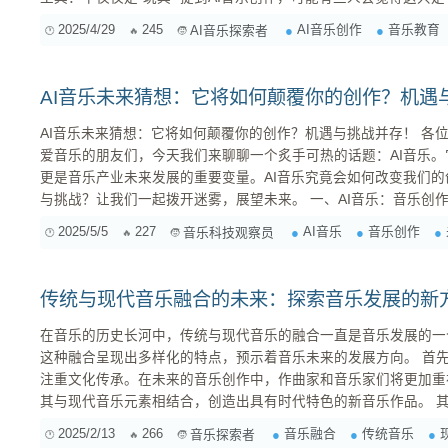
理的人提供的“玩具”。但我要告诉你，这种看法完全过时了！现在
2025/4/29
245
AI音乐创作
音乐教育
AI音乐探索者
个令人惊叹的水平。它们不仅能生成各种风格的音乐，还能辅助作曲
AI音乐未来猜想：它将如何颠覆你的创作？机遇
AI音乐未来猜想：它将如何颠覆你的创作？机遇与挑战并存！ 各位音乐人、行业同仁，以及所有热
爱音乐的朋友们，今天我们来聊聊一个炙手可热的话题：AI音乐
更是音乐产业未来发展的重要变量。AI音乐究竟会如何改变我们
与挑战？让我们一起拨开迷雾，展望未来。 一、AI音乐：音乐创作的“新引擎”？ 不可否认，AI在音
乐创作领域已经展现出惊人的潜力。从辅助作曲、编曲，到生成完
2025/5/5
227
AI音乐
音乐创作
音乐科技观察员
传统与现代音乐融合的未来：探索音乐发展的新
在音乐的历史长河中，传统与现代音乐的融合一直是音乐发展的一
这种融合呈现出多样化的特点，预示着音乐未来的发展方向。 首先，传统与现代音乐的融合将更加
注重文化传承。在未来的音乐创作中，作曲家和音乐家们将更加重
其与现代音乐元素相结合，创造出具有时代特色的新音乐作品。 其次，科技的发展将为传统与现代
音乐的融合提供更多可能性。数字音乐制作技术的进步，使得传统
2025/2/13
266
音乐融合
传统音乐
音乐探索者
如地融合，创造出独特的音乐风格。 再者，跨文化音乐融合将成为音乐发展的新动力。在全球化的