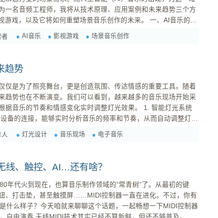
为一名音频工程师，我将从技术原理、应用案例和未来趋势三个方
，以及它将如何重塑场景音乐创作的未来。 一、AI音乐的技
AI音乐
影视游戏
场景音乐创作
索者
等多个学科的交叉融合之上。其核心技术主要包括以下几个方面： ...
来趋势
仅仅是为了照亮舞台，更是创造氛围、传达情感的重要工具。随着
来趋势也在不断演变。我们可以看到，越来越多的音乐现场开始采
的节奏和情感变化实时调整灯光效果。 1. 智能灯光系统
技术不仅提高了灯光设计的灵活性，也让观众在视觉和听觉上获得
灯光设计
音乐现场
电子音乐
作人
：无线、触控、AI…还有啥？
纪80年代火到现在，也算音乐制作领域的“常青树”了。从最初的键
钮、打击垫，甚至触摸屏……MIDI控制器一直在进化。不过，你有
会是什么样子？今天咱就来聊聊这个话题，一起畅想一下MIDI控制器