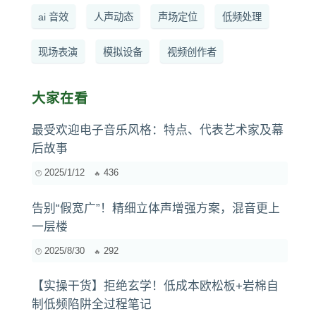
ai 音效
人声动态
声场定位
低频处理
现场表演
模拟设备
视频创作者
大家在看
最受欢迎电子音乐风格：特点、代表艺术家及幕
后故事
2025/1/12
436
告别“假宽广”！精细立体声增强方案，混音更上
一层楼
2025/8/30
292
【实操干货】拒绝玄学！低成本欧松板+岩棉自
制低频陷阱全过程笔记