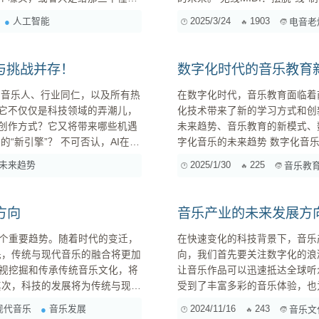
的AI音乐工具，已经发展到了一
想看，如果你的MIDI键盘、
人工智能
2025/3/24
1903
电音老
、编曲、配器，甚至还能...
便！ 告别杂乱的线
与挑战并存！
数字化时代的音乐教育
在数字化时代，音乐教育面临着
。它不仅仅是科技领域的弄潮儿，
化技术带来了新的学习方式和创
的创作方式？它又将带来哪些机遇
未来趋势、音乐教育的新模式、
字化音乐的未来趋势 数字化音乐是指使用计算机和网络技术来创作、演奏和共享音乐。它不仅改变
整的音乐作品，AI正在逐步渗透
了音乐创作和演奏的方式，还改变
未来趋势
2025/1/30
225
音乐教
到音乐创作的各个环节。那么，AI究竟是如何工作的？它又有哪些优势呢？ 1. A...
音乐的内容不断增加：更多的音乐
方向
音乐产业的未来发展方
个重要趋势。随着时代的变迁，
在快速变化的科技背景下，音乐
向，我们首先要关注数字化的浪潮如何改
视挖掘和传承传统音乐文化，将
让音乐作品可以迅速抵达全球听众。以
受到了丰富多彩的音乐体验，也
乐器与现代电子乐器可以更加自
独立音乐人开始依赖这些平台来
现代音乐
音乐发展
2024/11/16
243
音乐文
在逐渐弱化。 音乐制作的工具也在不断演变。如今，任何人只要拥有一台电脑和一些音乐软件，就