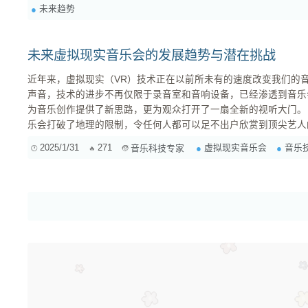
未来趋势
背景下，不同国家和地区的音乐文...
未来虚拟现实音乐会的发展趋势与潜在挑战
近年来，虚拟现实（VR）技术正在以前所未有的速度改变我们的音
声音，技术的进步不再仅限于录音室和音响设备，已经渗透到音乐
为音乐创作提供了新思路，更为观众打开了一扇全新的视听大门。 1. 音乐会的新形式 虚拟现实
乐会打破了地理的限制，令任何人都可以足不出户欣赏到顶尖艺人
球大范围内通过虚拟空间与观众互动，虚拟场景也可根据音乐节奏
2025/1/31
271
虚拟现实音乐会
音乐
音乐科技专家
音乐会上是难以实现的。这意味着音乐的传播形式正变得更加多样
沉浸感与参与感。 ...