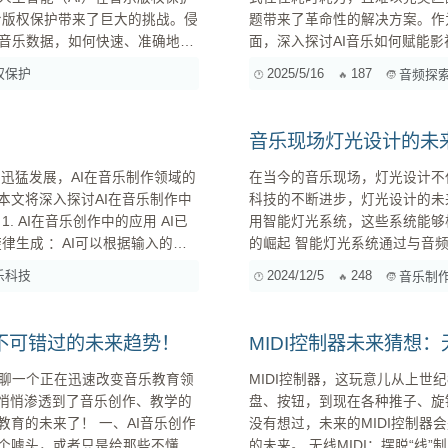
题带来了革命性的解决方案。作
音乐数据，如何快速、准确地识
面，深入探讨AI音乐如何赋能影视游戏
术的快速发展为我们提供了新的解
术原理：从算法到情感表达 AI音乐并非横空出世，而是建立在深度学习、自然语言处理和音乐理论
权保护
2025/5/16
187
音频探
用之前，我们先来梳理一下当前音乐版权保...
音乐现场灯光设计的未
在当今的音乐现场，灯光设计不
本文将深入探讨AI在音乐制作中
科技的不断进步，灯光设计的未
已
用智能灯光系统，这些系统能够根据音乐
的崛起 智能灯光系统通过与音频设备的连接，能够实时分析音乐的频率和节奏，从而自动调整灯光
genta项目开发了多种工具，帮助
的颜色、亮度和移动轨迹。这种
乐科技
2024/12/5
248
音乐制
更为沉浸的体验。 2. 互动性与观众参与 未来的灯光设计将更加注重与观众的互动。例如，一些音
乐...
不可错过的未来趋势！
MIDI控制器未来猜想
聊一个正在迅速改变音乐教育领
MIDI控制器，这玩意儿从上世
经悄悄渗透到了音乐创作、教学的
盘、按钮，到现在各种推子、旋
！ 一、AI音乐创作
没有想过，未来的MIDI控制器
的未来。 无线MIDI：摆脱“线”制，自由演奏 无线MIDI技术其实已经不算新鲜，但还不够普及。想