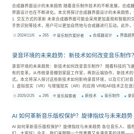
合成器界面设计的未来趋势 随着音乐制作技术的不断发展，合成器作为音乐制作中的重要工具，其
界面设计也在不断进化。本文将探讨合成器界面设计的未来趋势，
1. 交互方式的革新 未来合成器界面可能会采用更加直观和智能的交互方式。例如，通过触摸屏、
手势识别等技术，用户可以更加自然地与合成器进行互动。此外，
的一个重要功能，让用户通过语音指令来控制合成器的各种参数。 2. 界面布局的优化 为了提升
2024/11/6
265
合成器设计
界面趋
音乐制作爱好者
户体验，合成器界面可能会更加注重布局的优化。简洁、直观的界面
录音环境的未来趋势：新技术如何改变音乐制作
录音环境的未来趋势：新技术如何改变音乐制作？ 随着科技的飞速发展，录音环境正经历着前所未
有的变革。从传统录音棚到家庭工作室，再到云端协作，新技术的
式。本文将深入探讨这些新技术如何影响录音环境，以及它们对音
1. 虚拟现实（VR）与增强现实（AR）的应用 VR和AR技术正在逐渐渗透到音乐制作领域。通过
VR，音乐制作人可以在虚拟的录音棚中进行创作，获得接近真实
2025/2/25
295
新技术
音乐制作
录
音乐探索者
拟的音效设备和效果器叠加到现实环境中，使音乐制作变得更加灵活
AI 如何革新音乐版权保护？旋律指纹与未来趋势
AI 如何革新音乐版权保护？旋律指纹与未来趋势 各位音乐人、版权所有者以及音乐产业的同仁
们，大家好！今天，我们来聊聊一个既重要又充满变革的话题——