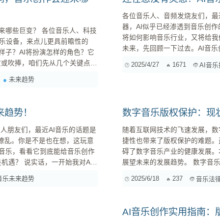
各位音乐人、音频发烧友们，最
器，AI似乎已经渗透到音乐创
各位音乐人、科技
将如何影响音乐行业，又将给我们的创作带来哪些
乐设备，来点儿更具前瞻性的
未来，先回顾一下过去。AI音乐创
样子？AI将扮演怎样的角色？它
段： 20世纪50年代，计算机开始被用于生成简单的音符序列。那时候的AI音乐，更像是程序员的
2025/4/27
1671
AI音
实验品，缺乏艺术性和情感。 ...
变革。 一、AI音乐生
未来趋势
前，咱们先简单回顾一下AI音乐生成的...
来趋势！
数字音乐版权保护：现
随着互联网技术的飞速发展，数
花缭乱。你是不是也在想，这玩意
捷性也带来了版权保护的难题。
I音乐，看看它到底能给音乐创作
碍了数字音乐产业的健康发展。
展望未来的发展趋势。 数字音乐版权保护的现状 盗版侵权现象依然严重 尽管近年来版权保护力度
，AI能理解这些吗？但深入了解
不断加强，但盗版侵权现象依然
音乐未来趋势
2025/6/18
237
音乐法
后，我发现AI音乐并非要取代人类音乐家，而是提供了一种全新的创作工具和可能性。 ...
未经授权的音乐作品。此外，一
一步加剧了盗版侵权问题...
AI音乐创作实用指南