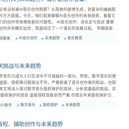
近有没有被AI音乐创作刷屏？从简单的旋律生成，到复杂的编曲配
作的方方面面。今天，咱们就来聊聊AI音乐创作的未来趋势，看看它
新的可能性。 AI音乐创作：进化史与现状 要聊
作并非横空出世，而是经历了一个漫长的发展过程。 早期探索阶
AI音乐创作
未来趋势
音乐教育
乐探索者
状挑战与未来趋势
字音乐已成为人们生活中不可或缺的一部分。然而，数字音乐的便
盗版、侵权等问题层出不穷，严重损害了音乐创作者的权益，也阻
本文将深入探讨数字音乐版权保护的现状，分析其面临的挑战，并
屡禁不止。各种盗版音乐网站、APP层出不穷，用户可以轻易获取
数字音乐
版权保护
未来趋势
律小助手
些社交平台、短视频平台也存在未经授权使用音乐作品的情况，进
：版权、辅助创作与未来趋势