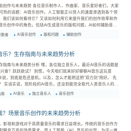
制作人、作曲家、音乐爱好者们，大家
可热的话题：AI音乐创作。人工智能正以惊人的速度渗透到各个领
I，我们该如何看待它？又该如何利用它来提升我们的创作效率和作
音乐创作中的角色，包括AI生成音乐的版权问题，AI如何辅助音乐
局：谁才是真正的创作者？
AI音乐创作
版权问题
辅助创作
探索者
一。如果AI创作了一首歌曲，那么这首歌的版权归谁？是编写AI程
I音乐？生存指南与未来趋势分析
嘿，各位独立音乐人，最近AI音乐的话题是
兴奋？跃跃欲试？ 别慌，今天咱们就来好好聊聊AI音乐这玩意
来说，到底是危还是机，以及，怎么才能把这把“双刃剑”用好。 先
乐人的地
术，更重要的是情感和灵魂。 AI可以模仿风格、生成旋律，但它
AI音乐
独立音乐人
音乐创作
指南
阳西下的浪漫，更没法理解你想要...
游戏？场景音乐创作的未来趋势分析
，影视和游戏对于高质量音乐的需求日益增长。传统的音乐创作方
配瞬息万变的场景需求。而人工智能（AI）音乐的出现，为这一难