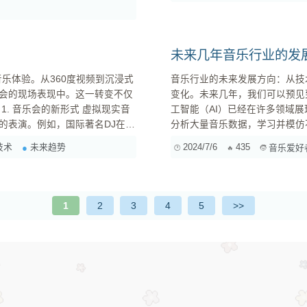
可以制作出高质量的音乐。记得..
未来几年音乐行业的发
乐体验。从360度视频到沉浸式
音乐行业的未来发展方向：从技术到创作 近年来，随着科技的飞速发展，音
会的现场表现中。这一转变不仅
变化。未来几年，我们可以预见到以下几个重要的发
音
工智能（AI）已经在许多领域
的表演。例如，国际著名DJ在全
分析大量音乐数据，学习并模仿
实时变换，这种体验形式在传统
以帮助音乐人更高效地创作，还能激发新的灵感。 2. 虚拟
技术
未来趋势
2024/7/6
435
音乐爱好
化和个性化，给了观众不一样的
（VR）和增强现实（AR）技术正
1
2
3
4
5
>>