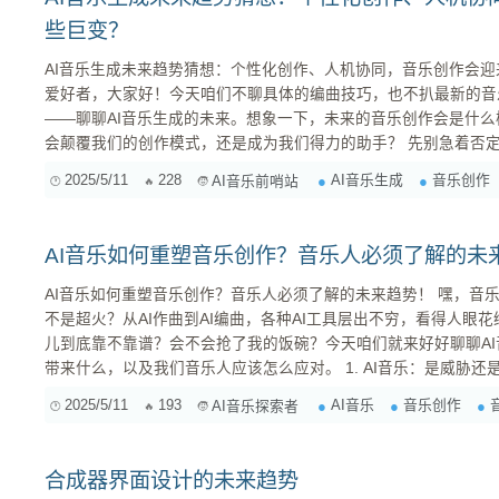
些巨变？
AI音乐生成未来趋势猜想：个性化创作、人机协同，音乐创作会迎来哪些巨变？ 
爱好者，大家好！今天咱们不聊具体的编曲技巧，也不扒最新的音
——聊聊AI音乐生成的未来。想象一下，未来的音乐创作会是什么
会颠覆我们的创作模式，还是成为我们得力的助手？ 先别急着否定或吹捧，咱们先从几个关键点入
手，深入探讨一下AI音乐生成的未来趋势，看看它到底会给音乐创作带来哪些
2025/5/11
228
AI音乐生成
音乐创作
AI音乐前哨站
成的现状：从“玩具”到“工具”的进化 在展望未来之
AI音乐如何重塑音乐创作？音乐人必须了解的未
AI音乐如何重塑音乐创作？音乐人必须了解的未来趋势！ 嘿，音乐人朋友们，最近AI音乐的话题是
不是超火？从AI作曲到AI编曲，各种AI工具层出不穷，看得人眼
儿到底靠不靠谱？会不会抢了我的饭碗？今天咱们就来好好聊聊A
带来什么，以及我们音乐人应该怎么应对。 1. AI音乐：是威胁还是机遇？ 说实话，一开始我对AI
音乐也是持怀疑态度的。毕竟，音乐是情感的表达，是灵感的迸发
2025/5/11
193
AI音乐
音乐创作
AI音乐探索者
合成器界面设计的未来趋势