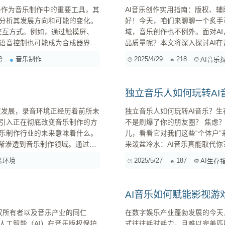
AI音乐创作实用指南：版权、辅助创作与未来趋势 各位音乐
分析其发展方向和可能的变化。
好！今天，咱们来聊聊一个炙手
域，音乐创作也不例外。面对A
语音控制也可能成为合成器界面
品质量呢？本文将深入探讨AI在
用
人进行创作，以及AI音乐创作的未来趋势。 一、AI音乐创作的版权迷
势
音乐制作
2025/4/29
218
AI音乐
设计将有助于...
这是目前讨论最为激烈的议题之
序的...
？
独立音乐人如何玩转A
独立音乐人如何玩转AI音乐？生存指南与未来趋势分析 
引入正在彻底改变音乐制作的方
不是刷爆了你的朋友圈？ 焦虑？
乐制作行业的未来意味着什么。
儿，看看它对我们这些“个体户”
来泼盆冷水：AI音乐真能取代你？ 实话实说，现阶段的AI音乐，还没到能完全取代人类音
的录音体验。AR技术则可以将虚
步。 毕竟，音乐这东西，除了技
音环境
2025/5/27
187
AI生存
和直观...
没法体验失恋的痛苦，没法感受夕
AI音乐如何赋能影视
在数字娱乐产业蓬勃发展的今天
人工智能（AI）在音乐版权保护
式往往耗时耗力，且难以完美匹