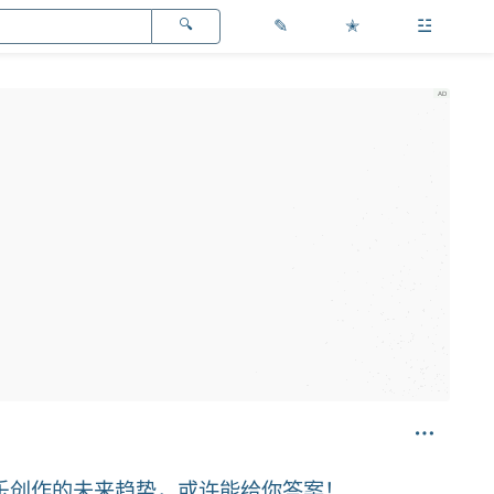
✎
✭
☳
音乐创作的未来趋势，或许能给你答案！