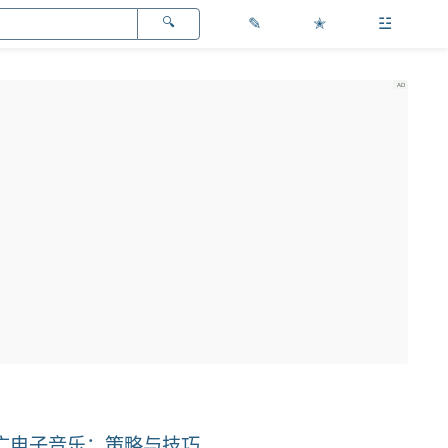
✎
✭
☳
广电子音乐：策略与技巧