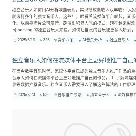
独立音乐人如何用AI分析歌曲表现，实现播放量收入双丰收？ 大家好，我是老王，一个在音乐圈摸
爬滚打多年的独立音乐人。这些年，眼看着流媒体平台崛起，音乐
化。以前靠唱片公司发行、跑演出积累人气的模式，现在越来越难
司 backing 的独立音乐人来说，如何让自己的音乐被更多人听到，
直在思考，有没有什么方法可以更有效地推广自己的音乐？偶然的机
2025/5/16
325
AI音乐分析
独立音乐人
音乐老王
分析工具，抱着试试看的心态，我开始用它们来分析我的歌曲在不
到，这一试，还真让我打开了新世...
独立音乐人如何在流媒体平台上更好地推广自己
在当今数字音乐时代，流媒体平台已成为独立音乐人推广作品的重
音乐人如何在流媒体平台上更好地推广自己的作品。 1. 了解流媒体平台的算法 流媒体平台的推荐算法是决定作品曝光率的关键因素之一。以Spotify为例，其算法会根据用户的收听习惯、播放列表、搜索记
录等数据推荐音乐。独立音乐人需要深入了解这些算法的工作原理，有针
2025/2/20
536
独立音乐人
流媒体推
音乐推广专家