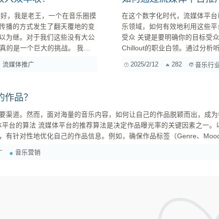
在这个数字化时代，流媒体平台
传播的方式发生了翻天覆地的变
乐领域，如何有效地利用这些平台进
以为继。对于我们这些没有大公
受众 关键是要明确你的目标受众是谁。他们可能是喜欢Dubstep的年轻人，也可能是热衷于
真的是一个巨大的挑战。 我一
Chillout的职业白领。通
会，我接触到了一些 AI 音乐
略。 二、精心策划内容 创造吸引人的视觉效果 : 你可以为每首歌设计独特而富有创意的封面，这
流媒体推广
2025/2/12
282
音乐行
同流媒体平台上的表现。没想
不仅能提升歌曲本身的吸引力，还
的作品？
要渠道。然而，面对海量的音乐内容，如何让自己的作品脱颖而出，成为
对性地优化自己的作品信息。例如，确保作品标签（Genre、Mood、In
广
音乐营销