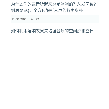
为什么你的录音听起来总是闷闷的？从发声位置
到后期EQ，全方位解析人声的频率奥秘
2026/6/1
176
如何利用混响效果来增强音乐的空间感和立体
感？
2024/8/24
302
你最喜欢的几款人声处理插件，适合各种音乐风
格的独特魅力
2024/11/22
249