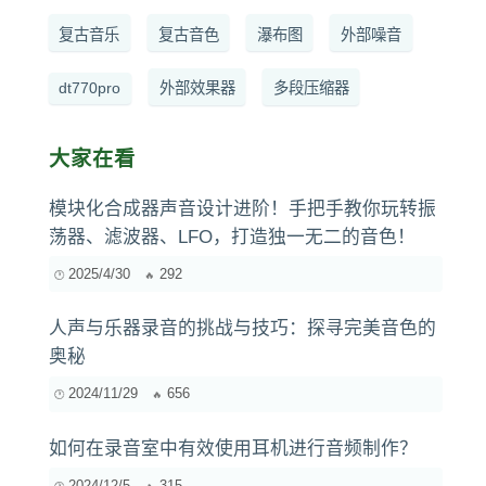
复古音乐
复古音色
瀑布图
外部噪音
dt770pro
外部效果器
多段压缩器
大家在看
模块化合成器声音设计进阶！手把手教你玩转振
荡器、滤波器、LFO，打造独一无二的音色！
2025/4/30
292
人声与乐器录音的挑战与技巧：探寻完美音色的
奥秘
2024/11/29
656
如何在录音室中有效使用耳机进行音频制作？
2024/12/5
315