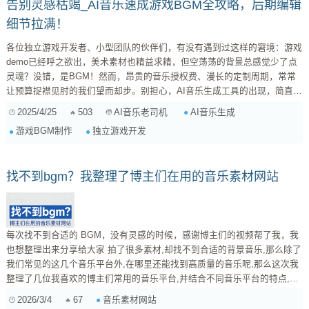
告别灵感枯竭_AI音乐速成游戏BGM全攻略，后期编辑
细节拉满！
各位独立游戏开发者、小型团队的伙伴们，有没有遇到过这样的窘境：游戏
demo已经呼之欲出，美术素材也精益求精，但空荡荡的背景总感觉少了点
灵魂？没错，是BGM！然而，昂贵的音乐授权费、漫长的定制周期，常常
让预算捉襟见肘的我们望而却步。别担心，AI音乐生成工具的出现，简直是
雪中送炭，它能帮你快速搭建游戏场景的音乐框架，大幅缩减时间和金钱成
2025/4/25
503
AI音乐生成
AI音乐老司机
本。这篇攻略，我就手把手教你如何玩转AI音乐，打造独具风格的游戏
游戏BGM制作
独立游戏开发
BGM！ 一、为何选择AI音乐？痛点分析与优势解读 在深入实操之前，我们
先来聊聊为什么AI音乐能成为独立游戏开发的“新宠”。 ...
找不到bgm？我整理了博主们在用的音乐素材网站
每次找不到合适的 BGM，没有灵感的时候，感谢博主们的视频帮了我，我
也想整理出来分享给大家 拍了很多素材,却找不到合适的背景音乐,那么除了
我们常见的这几个音乐平台外,在哪里还能找到高质量的音乐呢,那么这次我
整理了几位我喜欢的博主们常用的音乐平台,并结合不同音乐平台的特点,将
它们尽可能细致地分享给大家,希望可以帮到你。按照时间的顺序,第一个是
2026/3/4
67
音乐素材网站
2019年6月,影视飓风的 TIM 老师发布的这期视频,影视飓风视频相信大家已