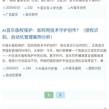
律”，拥抱“量身定制” 过去，我们制作广告配乐，要么从曲库里大海捞针，
要么花大价钱请作曲家专门创作。前者难以找到完美契合的音乐，后者成本
2025/5/10
232
AI音乐创作
音乐狂人李大胆
高昂，时间周期长。而AI音乐创作的出现，彻底改变了这一局面。 AI音乐
广告配乐
音乐制作
创作，简单来说，就是利用人工智能技术，根据你的需求自动生成音乐。它
不再是简单的音乐素材堆砌，而是能够理解你的创意，并将其转化为独一无
二的旋律...
AI音乐版权保护：如何用技术守护创作？（侵权识
别、自动化管理案例分析）
AI音乐版权保护：如何用技术守护创作？ 各位音乐行业的同仁，尤其是负
责版权管理的伙伴们，大家好！今天，咱们来聊聊一个既前沿又现实的话题
——AI在音乐版权保护中的应用。数字时代，音乐的传播速度呈指数级增
长，侵权行为也层出不穷。传统的版权保护手段往往滞后且效率低下，难以
应对海量的侵权内容。而AI技术的出现，为音乐版权保护带来了新的可能
2025/5/2
244
AI音乐版权
侵权识别
AI音乐守护者
性。 一、AI凭什么能保护音乐版权？ AI在音乐版权保护中的核心优势在于
自动化管理
其强大的数据处理能力和模式识别能力。具体来说，它能做到以下几点：
...
1
2