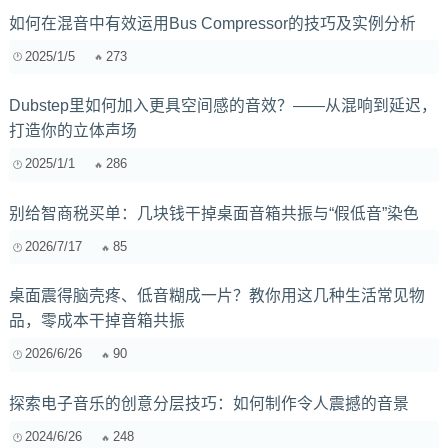
如何在混音中有效运用Bus Compressor的技巧及实例分析
2025/1/5
273
Dubstep里如何加入更具空间感的音效？——从混响到延迟，
打造你的立体声场
2025/1/1
286
别给智商税买单：几块钱干掉桌面音箱共振与“假低音”染色
2026/7/17
85
桌面震得脑壳疼、低音糊成一片？教你用这几种生活常见物
品，零成本干掉音箱共振
2026/6/26
90
探索电子音乐的创意分层技巧：如何制作令人震撼的音景
2024/6/26
248