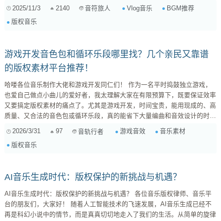
暖、又能让你的生活记录片瞬间高级起来的BGM，而且还不用担心版权问
2025/11/3
2140
Vlog音乐
BGM推荐
音符旅人
题！ 为什么你的Vlog需要“小众又温暖”的BGM？ 你是不是也有同感，很多
版权音乐
Vlog里BGM来来回回就是那几首？虽然流行，但听多了真的会审美疲劳。
而且，音乐和视频一样，都是在传递情绪和氛围的。一个独特的BGM，不
仅能让你的...
游戏开发音色包和循环乐段哪里找？几个亲民又靠谱
的版权素材平台推荐！
哈喽各位音乐制作大佬和游戏开发同仁们！ 作为一名平时捣鼓独立游戏，
也爱自己做点小曲儿的爱好者，我太理解大家在有限预算下，既要保证效率
又要搞定版权素材的痛点了。尤其是游戏开发，时间宝贵，能用现成的、高
质量、又合法的音色包或循环乐段，真的能省下大量编曲和音效设计的时
间。 今天就来给大家分享几个我个人用下来觉得非常靠谱，而且价格也比
2026/3/31
97
游戏音效
音乐素材
音轨行者
较亲民的平台，希望能帮到有同样需求的你们！ 1. Splice Sounds 推荐指
版权音乐
数： ⭐⭐⭐⭐⭐ 特点： 订阅制，按月支付，每个...
AI音乐生成时代：版权保护的新挑战与机遇？
AI音乐生成时代：版权保护的新挑战与机遇？ 各位音乐版权律师、音乐平
台的朋友们，大家好！ 随着人工智能技术的飞速发展，AI音乐生成已经不
再是科幻小说中的情节，而是真真切切地走入了我们的生活。从简单的旋律