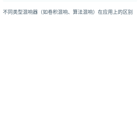
不同类型混响器（如卷积混响、算法混响）在应用上的区别
是什么？
2025/1/1
513
别被 1kHz 参数骗了：为什么 J-test 才是 DAC 时钟设计的“照
妖镜”？
2026/5/13
73