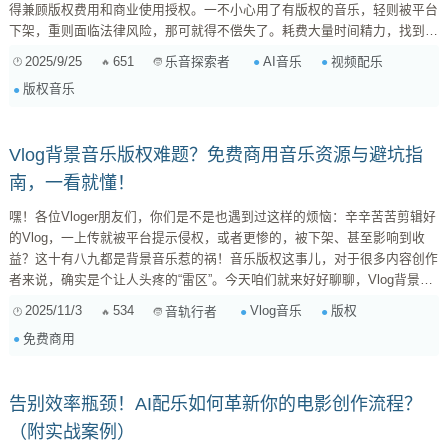
得兼顾版权费用和商业使用授权。一不小心用了有版权的音乐，轻则被平台
下架，重则面临法律风险，那可就得不偿失了。耗费大量时间精力，找到的
还往往是差强人意的结果，这种痛苦，相信每个创作者都深有体会。 所
2025/9/25
651
AI音乐
视频配乐
乐音探索者
以，当我看到AI音乐生成工具开始崭露头角时，内心是充满了期待的。这简
版权音乐
直是为我们量身定制的解决方案啊！想象一下，只需要简单描述你想要的音
乐风格、情绪、速度甚至乐器配置，AI就能在几秒钟内为你量身打造一段独
一无二的音乐。而且，更重要的是，这些由AI生成的音...
Vlog背景音乐版权难题？免费商用音乐资源与避坑指
南，一看就懂！
嘿！各位Vloger朋友们，你们是不是也遇到过这样的烦恼：辛辛苦苦剪辑好
的Vlog，一上传就被平台提示侵权，或者更惨的，被下架、甚至影响到收
益？这十有八九都是背景音乐惹的祸！音乐版权这事儿，对于很多内容创作
者来说，确实是个让人头疼的“雷区”。今天咱们就来好好聊聊，Vlog背景音
乐的版权问题到底该怎么解决，有哪些免费又靠谱的商用音乐资源，以及如
2025/11/3
534
Vlog音乐
版权
音轨行者
何才能彻底规避侵权风险！ 一、为什么背景音乐会成为“雷区”？ 首先要明
免费商用
白，你平时在各种音乐APP上听到的流行歌曲，哪怕你买了会员，也仅仅是
获得了“个人欣赏”的权利，并不意味着你可以随意用在你的商业内容（比如
带广告、能变...
告别效率瓶颈！AI配乐如何革新你的电影创作流程？
（附实战案例）