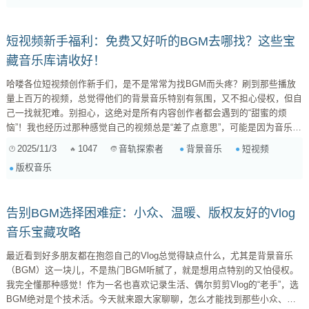
轻松愉快的日...
短视频新手福利：免费又好听的BGM去哪找？这些宝
藏音乐库请收好！
哈喽各位短视频创作新手们，是不是常常为找BGM而头疼？刷到那些播放
量上百万的视频，总觉得他们的背景音乐特别有氛围，又不担心侵权，但自
己一找就犯难。别担心，这绝对是所有内容创作者都会遇到的“甜蜜的烦
恼”！我也经历过那种感觉自己的视频总是“差了点意思”，可能是因为音乐没
选对。今天我就来跟大家聊聊，如何找到那些免费、风格多样、又不会让你
2025/11/3
1047
背景音乐
短视频
音轨探索者
惹上版权官司的宝藏BGM！ 为什么背景音乐这么重要？ 好的BGM，简直
版权音乐
是短视频的灵魂！它能： 营造氛围 ：无论是轻松愉悦、紧张刺激还是深情
款款...
告别BGM选择困难症：小众、温暖、版权友好的Vlog
音乐宝藏攻略
最近看到好多朋友都在抱怨自己的Vlog总觉得缺点什么，尤其是背景音乐
（BGM）这一块儿，不是热门BGM听腻了，就是想用点特别的又怕侵权。
我完全懂那种感觉！作为一名也喜欢记录生活、偶尔剪剪Vlog的“老手”，选
BGM绝对是个技术活。今天就来跟大家聊聊，怎么才能找到那些小众、温