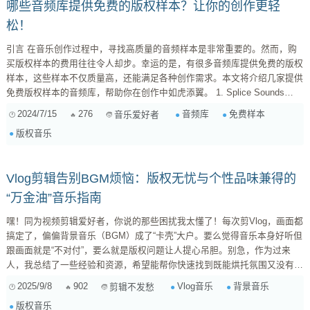
哪些音频库提供免费的版权样本？让你的创作更轻
松！
引言 在音乐创作过程中，寻找高质量的音频样本是非常重要的。然而，购
买版权样本的费用往往令人却步。幸运的是，有很多音频库提供免费的版权
样本，这些样本不仅质量高，还能满足各种创作需求。本文将介绍几家提供
免费版权样本的音频库，帮助你在创作中如虎添翼。 1. Splice Sounds
Splice Sounds 是一个备受欢迎的音频库平台，它不仅提供付费样本，还定
2024/7/15
276
音频库
免费样本
音乐爱好者
期推出免费样本包。用户可以通过其免费的试用期获取这些样本，并且这些
版权音乐
样本的质量都非常高，适用于各种类型的音乐创作。 2. Looperman
Looper...
Vlog剪辑告别BGM烦恼：版权无忧与个性品味兼得的
“万金油”音乐指南
嘿！同为视频剪辑爱好者，你说的那些困扰我太懂了！每次剪Vlog，画面都
搞定了，偏偏背景音乐（BGM）成了“卡壳”大户。要么觉得音乐本身好听但
跟画面就是“不对付”，要么就是版权问题让人提心吊胆。别急，作为过来
人，我总结了一些经验和资源，希望能帮你快速找到既能烘托氛围又没有版
权烦恼，还能彰显你独特品味的“万金油”BGM！ 一、音乐与画面的“化学反
2025/9/8
902
Vlog音乐
背景音乐
剪辑不发愁
应”：挑选的艺术 选BGM，可不只是“好听”那么简单，它和画面得有“化学反
版权音乐
应”。这里有几个判断标准： 情绪匹配度是核心 ：你的Vlog想表达什么？是