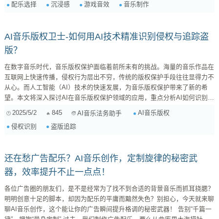
配乐选择
沉浸感
游戏音效
音乐制作
配乐风格。例如，一个轻松休闲的益智游戏，可能需要轻快活泼的背景音
乐；而一个紧张刺激的动作游戏，则需要节奏感强烈的配乐来烘托气氛。
...
AI音乐版权卫士-如何用AI技术精准识别侵权与追踪盗
版？
在数字音乐时代，音乐版权保护面临着前所未有的挑战。海量的音乐作品在
互联网上快速传播，侵权行为层出不穷，传统的版权保护手段往往显得力不
从心。而人工智能（AI）技术的快速发展，为音乐版权保护带来了新的希
望。本文将深入探讨AI在音乐版权保护领域的应用，重点分析AI如何识别侵
权音乐作品和追踪盗版行为，为音乐版权从业者和法律人士提供参考。
2025/5/2
845
AI音乐版权
AI音乐法务助手
一、AI如何识别侵权音乐作品？ AI在音乐侵权识别方面的应用，主要依赖
侵权识别
盗版追踪
于其强大的模式识别和数据分析能力。通过对海量音乐数据进行学习，AI可
以识别出不同音乐作品之间的相似之处，从而判断是否存在侵权行为。以下
是AI识别侵权音乐作品的几...
还在愁广告配乐？AI音乐创作，定制旋律的秘密武
器，效率提升不止一点点！
各位广告圈的朋友们，是不是经常为了找不到合适的背景音乐而抓耳挠腮？
明明创意十足的脚本，却因为配乐的平庸而黯然失色？别担心，今天就来聊
聊AI音乐创作，这个能让你的广告瞬间提升格调的秘密武器！ 告别“千篇一