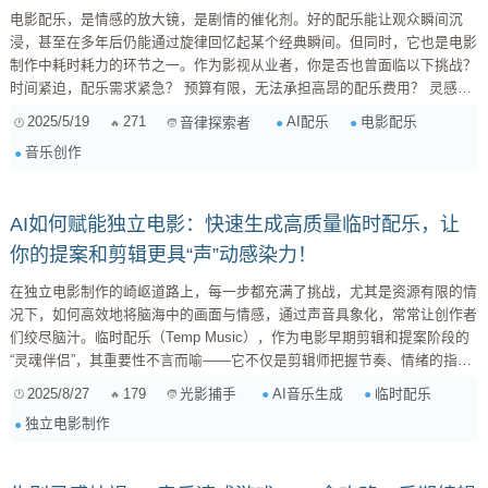
电影配乐，是情感的放大镜，是剧情的催化剂。好的配乐能让观众瞬间沉
浸，甚至在多年后仍能通过旋律回忆起某个经典瞬间。但同时，它也是电影
制作中耗时耗力的环节之一。作为影视从业者，你是否也曾面临以下挑战？
时间紧迫，配乐需求紧急？ 预算有限，无法承担高昂的配乐费用？ 灵感枯
竭，难以找到合适的音乐风格？ 需要快速生成不同风格的配乐方案进行对
2025/5/19
271
AI配乐
电影配乐
音律探索者
比？ 缺乏专业的配乐团队，无法实现理想的音乐效果？ 如果你的答案是肯
音乐创作
定...
AI如何赋能独立电影：快速生成高质量临时配乐，让
你的提案和剪辑更具“声”动感染力！
在独立电影制作的崎岖道路上，每一步都充满了挑战，尤其是资源有限的情
况下，如何高效地将脑海中的画面与情感，通过声音具象化，常常让创作者
们绞尽脑汁。临时配乐（Temp Music），作为电影早期剪辑和提案阶段的
“灵魂伴侣”，其重要性不言而喻——它不仅是剪辑师把握节奏、情绪的指
引，更是向资方、演员、甚至潜在观众传递电影核心理念的“声像名片”。然
2025/8/27
179
AI音乐生成
临时配乐
光影捕手
而，寻找、授权甚至自己动手制作高质量的临时配乐，对于时间和预算都捉
独立电影制作
襟见肘的独立电影人来说，往往是一场难以承受的奢华。 想象一下，一个
熬夜赶工的独立导演，在剪辑室里望着屏幕上刚剪好的片段，他需要一段既
能烘托出紧张气氛，又能透露一丝悲怆感的音乐...