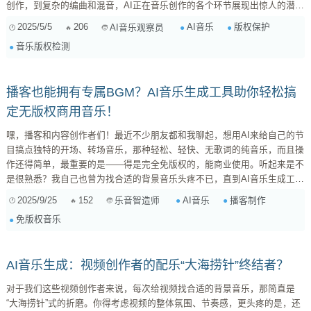
创作，到复杂的编曲和混音，AI正在音乐创作的各个环节展现出惊人的潜
力。然而，这项新兴技术在为音乐行业带来无限可能性的同时，也给传统的
2025/5/5
206
AI音乐
版权保护
AI音乐观察员
版权保护体系带来了前所未有的挑战。 今天，我想和大家一起深入探讨AI
音乐版权检测
音乐生成在版权保护领域的应用，以及它所带来的机遇与挑战。我们将结合
实际案例，分析AI如何辅助音乐版权检测，并探讨AI音乐版权保护的未来走
向。 ...
播客也能拥有专属BGM？AI音乐生成工具助你轻松搞
定无版权商用音乐！
嘿，播客和内容创作者们！最近不少朋友都和我聊起，想用AI来给自己的节
目搞点独特的开场、转场音乐，那种轻松、轻快、无歌词的纯音乐，而且操
作还得简单，最重要的是——得是完全免版权的，能商业使用。听起来是不
是很熟悉？我自己也曾为找合适的背景音乐头疼不已，直到AI音乐生成工具
的出现，才感觉打开了新世界的大门。 今天，咱们就来好好聊聊，如何利
2025/9/25
152
AI音乐
播客制作
乐音智造师
用AI工具，零门槛生成你专属的播客背景音乐，并且确保版权无忧。 为什
免版权音乐
么AI音乐是你的理想选择？ 如果你不是专业的音乐制作人，但又渴望高质
量、个性化的背景音乐，AI无疑是最佳方案： ...
AI音乐生成：视频创作者的配乐“大海捞针”终结者？
对于我们这些视频创作者来说，每次给视频找合适的背景音乐，那简直是
“大海捞针”式的折磨。你得考虑视频的整体氛围、节奏感，更头疼的是，还