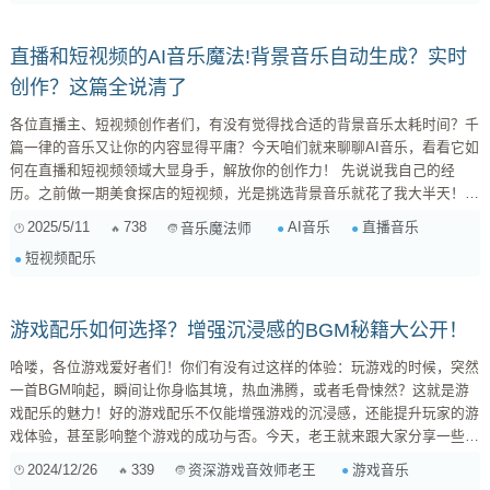
经非常熟悉了,不仅专业硬核,并且覆盖领域非常的广泛,而在这期视频里,他
提到了这六个音乐网站,而在当时,musicbed 和 premium beat 是他们用的...
直播和短视频的AI音乐魔法!背景音乐自动生成？实时
创作？这篇全说清了
各位直播主、短视频创作者们，有没有觉得找合适的背景音乐太耗时间？千
篇一律的音乐又让你的内容显得平庸？今天咱们就来聊聊AI音乐，看看它如
何在直播和短视频领域大显身手，解放你的创作力！ 先说说我自己的经
历。之前做一期美食探店的短视频，光是挑选背景音乐就花了我大半天！要
么风格不搭，要么版权受限，简直让人头大。后来我尝试用了一些AI音乐工
2025/5/11
738
AI音乐
直播音乐
音乐魔法师
具，效果简直惊艳！不仅能根据视频内容自动生成匹配的音乐，还能实时调
短视频配乐
整，简直是效率神器！ 一、AI音乐：直播和短视频的“新宠”？ AI音乐，简
单来说，就是利用人工智能技术创作音乐。它可以通...
游戏配乐如何选择？增强沉浸感的BGM秘籍大公开！
哈喽，各位游戏爱好者们！你们有没有过这样的体验：玩游戏的时候，突然
一首BGM响起，瞬间让你身临其境，热血沸腾，或者毛骨悚然？这就是游
戏配乐的魅力！好的游戏配乐不仅能增强游戏的沉浸感，还能提升玩家的游
戏体验，甚至影响整个游戏的成功与否。今天，老王就来跟大家分享一些关
于游戏配乐选择的秘籍，助你打造令人难忘的游戏音效！ 一、了解游戏类
2024/12/26
339
游戏音乐
资深游戏音效师老王
型与目标受众 首先，我们需要明确游戏类型。不同的游戏类型需要不同的