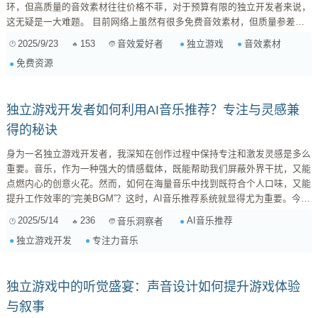
环，但高质量的音效素材往往价格不菲，对于预算有限的独立开发者来说，
这无疑是一大难题。 目前网络上虽然有很多免费音效素材，但质量参差不
齐，而且版权问题也比较复杂，稍不注意就可能惹上麻烦。因此，我一直在
2025/9/23
153
独立游戏
音效素材
音效爱好者
想，如果能有一个专门为独立游戏开发者提供高质量、可商用的免费音效素
免费资源
材平台，那该有多好！ 这个平台应该具备以下特点： 高质量音效： 平台上
的音效素材都经过严格筛选，...
独立游戏开发者如何利用AI音乐推荐？专注与灵感兼
得的秘诀
身为一名独立游戏开发者，我深知在创作过程中保持专注和激发灵感是多么
重要。音乐，作为一种强大的情感载体，既能帮助我们屏蔽外界干扰，又能
点燃内心的创意火花。然而，如何在海量音乐中找到既符合个人口味，又能
提升工作效率的“完美BGM”？这时，AI音乐推荐系统就显得尤为重要。今
天，我想结合我自身的需求和理解，深入探讨如何设计一个既能满足专注需
2025/5/14
236
AI音乐推荐
音乐洞察者
求，又能激发创作灵感的AI音乐推荐系统，希望能给各位同行带来一些启
独立游戏开发
专注力音乐
发。 需求分析：独立游戏开发者的音乐DNA 首先，我们需要明确独立游戏
开发者这一群体的特殊性。他们往往需要长时间独自工作，面对着技术难
题、美术设计、剧情构建等多重...
独立游戏中的听觉盛宴：声音设计如何提升游戏体验
与叙事