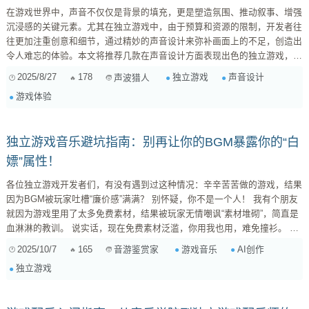
在游戏世界中，声音不仅仅是背景的填充，更是塑造氛围、推动叙事、增强
沉浸感的关键元素。尤其在独立游戏中，由于预算和资源的限制，开发者往
往更加注重创意和细节，通过精妙的声音设计来弥补画面上的不足，创造出
令人难忘的体验。本文将推荐几款在声音设计方面表现出色的独立游戏，并
分析它们是如何通过声音来增强游戏体验和叙事效果的。 《GRIS》：无字
2025/8/27
178
独立游戏
声音设计
声波猎人
叙事的音画诗篇 《GRIS》是一款由西班牙工作室Nomada Studio开发的平
游戏体验
台解谜游戏。它以其唯美的画面和动人的音乐著称，但其声音设计同样功不
可没。 极简主义的音效： ...
独立游戏音乐避坑指南：别再让你的BGM暴露你的“白
嫖”属性！
各位独立游戏开发者们，有没有遇到过这种情况：辛辛苦苦做的游戏，结果
因为BGM被玩家吐槽“廉价感”满满？ 别怀疑，你不是一个人！ 我有个朋友
就因为游戏里用了太多免费素材，结果被玩家无情嘲讽“素材堆砌”，简直是
血淋淋的教训。 说实话，现在免费素材泛滥，你用我也用，难免撞衫。 尤
其是音乐这块，千篇一律的管弦乐，听得人耳朵都起茧了。 想要做出有灵
2025/10/7
165
游戏音乐
AI创作
音游鉴赏家
魂的独立游戏，音乐绝对不能掉链子。 那么问题来了， 预算有限的独立游
独立游戏
戏开发者，如何才能在保证音乐质量的同时，避免“廉价感”和“大众脸”呢？
AI，或许是你的救星！ AI音乐创作：低成本高效率的秘密...