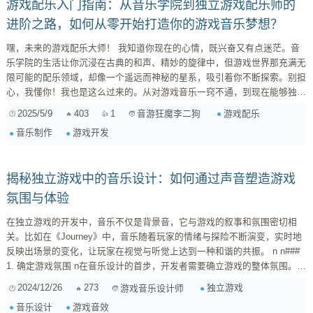
游戏配乐入门指南：从音乐学院到独立游戏配乐师的
进阶之路，如何从零开始打造你的游戏音乐梦想？
嘿，未来的游戏配乐大师！ 我知道你现在的心情，既兴奋又有点迷茫。音
乐学院的生活让你沉浸在古典的和声、精妙的旋律中，但游戏世界那充满无
限可能的配乐领域，却像一个遥远而神秘的星系，吸引着你不断探索。别担
心，我懂你！我也是这么过来的。从对游戏音乐一窍不通，到现在能够独立
完成一些小型游戏项目的配乐，我踩过不少坑，也积累了一些经验。今天，
2025/5/9
403
1
游戏配乐
音游狂魔李二狗
我就把自己的一些心得分享给你，希望能帮助你在游戏配乐的道路上少走弯
音乐制作
游戏开发
路。 第一步：夯实基础，补齐短板 音乐理论的复习与深化 ...
揭秘独立游戏中的音乐设计：如何通过声音塑造游戏
氛围与体验
在独立游戏的开发中，音乐不仅是背景音，它与游戏的叙事和氛围密切相
关。比如在《Journey》中，音乐随着玩家的情绪与探险不断演变，实时地
反映出场景的变化，让玩家在视觉与听觉上达到一种和谐的共振。 n n###
1. 确定游戏氛围 n在音乐设计的首步，开发者需要确立游戏的整体氛围。是
黑暗的科幻世界，还是梦幻的童话乐园？这种氛围的设定直接影响音效的风
2024/12/26
273
独立游戏
游戏音乐设计师
格与编排。例如，如果你的游戏设定在一个阴暗的未来世界，那么，合成器
音乐设计
游戏音效
和电子音效可能会成为主要的配乐元素。 n n### 2. 基于场景设计音效 n每