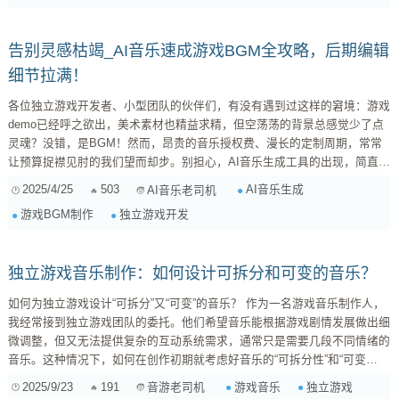
个场景都应有其独特的音乐标识。通过对每个场景进行深入的情感分析，设
计师能够为特定时刻创建恰如其分的音...
告别灵感枯竭_AI音乐速成游戏BGM全攻略，后期编辑
细节拉满！
各位独立游戏开发者、小型团队的伙伴们，有没有遇到过这样的窘境：游戏
demo已经呼之欲出，美术素材也精益求精，但空荡荡的背景总感觉少了点
灵魂？没错，是BGM！然而，昂贵的音乐授权费、漫长的定制周期，常常
让预算捉襟见肘的我们望而却步。别担心，AI音乐生成工具的出现，简直是
雪中送炭，它能帮你快速搭建游戏场景的音乐框架，大幅缩减时间和金钱成
2025/4/25
503
AI音乐生成
AI音乐老司机
本。这篇攻略，我就手把手教你如何玩转AI音乐，打造独具风格的游戏
游戏BGM制作
独立游戏开发
BGM！ 一、为何选择AI音乐？痛点分析与优势解读 在深入实操之前，我们
先来聊聊为什么AI音乐能成为独立游戏开发的“新宠”。 ...
独立游戏音乐制作：如何设计可拆分和可变的音乐？
如何为独立游戏设计“可拆分”又“可变”的音乐？ 作为一名游戏音乐制作人，
我经常接到独立游戏团队的委托。他们希望音乐能根据游戏剧情发展做出细
微调整，但又无法提供复杂的互动系统需求，通常只是需要几段不同情绪的
音乐。这种情况下，如何在创作初期就考虑好音乐的“可拆分性”和“可变
性”，以便他们后续能够进行简单的拼接或叠加，以适应游戏的需求呢？ 以
2025/9/23
191
游戏音乐
独立游戏
音游老司机
下是我的一些经验分享： 1. 模块化设计：将音乐分解为可独立使用的元素