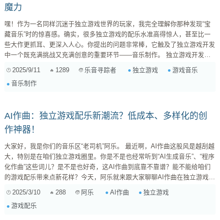
魔力
嘿！作为一名同样沉迷于独立游戏世界的玩家，我完全理解你那种发现“宝
藏音乐”时的惊喜感。确实，很多独立游戏的配乐水准高得惊人，甚至比一
些大作更抓耳、更深入人心。你提出的问题非常棒，它触及了独立游戏开发
中一个既充满挑战又充满创意的重要环节——音乐制作。 独立游戏开发者
是怎么找到并做出这些优秀音乐的呢？这背后没有一个标准答案，恰恰是它
2025/9/11
1289
独立游戏
游戏音乐
乐音寻踪者
充满魅力的地方。他们的方法五花八门，但大致可以归为以下几类： 1. 开
音乐制作
发者“一肩挑”：自己就是作曲家 这种情况在独立游戏圈子里并不少见，尤其
是一些小团队甚至是个人开发者。他们本身就拥有音乐背景，或者对音乐制
作充满热情，...
AI作曲：独立游戏配乐新潮流？低成本、多样化的创
作神器！
大家好，我是你们的音乐区“老司机”阿乐。 最近啊，AI作曲这股风是越刮越
大，特别是在咱们独立游戏圈里。你是不是也经常听到“AI生成音乐”、“程序
化作曲”这些词儿？是不是也好奇，这AI作曲到底靠不靠谱？能不能给咱们
的游戏配乐带来点新花样？今天，阿乐就来跟大家聊聊AI作曲在独立游戏配
乐中的应用，以及它到底有哪些“过人之处”。 AI作曲，它到底是个啥？ 先
2025/3/10
288
AI作曲
独立游戏
阿乐
别急着把AI作曲想得太“高大上”。简单来说，AI作曲就是利用人工智能技术
游戏配乐
来创作音乐。它可不是什么“黑科技”，而是基于大量的音乐数据和算法，通
过学习、分析，然后“模仿”人类作曲家的创作过程，生成全新...