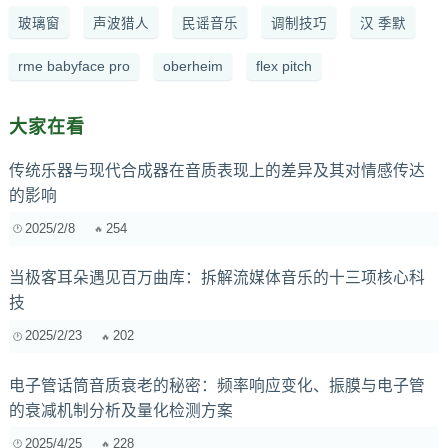
玻璃窗
声波猎人
民谣音乐
调制技巧
汉 季默
rme babyface pro
oberheim
flex pitch
大家在看
传统乐器与现代合成器在音质表现上的差异及其对情感传达
的影响
2025/2/8
254
当极客耳朵遇见百万曲库：拆解流媒体音乐的十三项核心科
技
2025/2/23
202
电子管话筒音质衰老的秘密：频率响应变化、振膜与电子管
的衰减机制分析及量化检测方案
2025/4/25
228