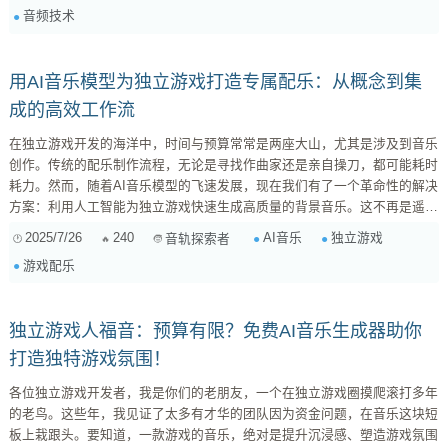
音频技术
科幻特效应有尽有。 优点： 效率高...
用AI音乐模型为独立游戏打造专属配乐：从概念到集
成的高效工作流
在独立游戏开发的海洋中，时间与预算常常是两座大山，尤其是涉及到音乐
创作。传统的配乐制作流程，无论是寻找作曲家还是亲自操刀，都可能耗时
耗力。然而，随着AI音乐模型的飞速发展，现在我们有了一个革命性的解决
方案：利用人工智能为独立游戏快速生成高质量的背景音乐。这不再是遥不
可及的梦想，而是触手可及的工具。 AI音乐模型的崛起：独立游戏开发者
2025/7/26
240
AI音乐
独立游戏
音轨探索者
的秘密武器？ 想象一下，你正在构思一款像素风格的冒险游戏，需要一段
游戏配乐
既复古又带有史诗感的背景音乐。传统做法可能需要数周甚至数月。但现
在，通过AI，你可能在几个小时内就能得到多个高质量的选项。AI音乐模...
独立游戏人福音：预算有限？免费AI音乐生成器助你
打造独特游戏氛围！
各位独立游戏开发者，我是你们的老朋友，一个在独立游戏圈摸爬滚打多年
的老鸟。这些年，我见证了太多有才华的团队因为资金问题，在音乐这块短
板上栽跟头。要知道，一款游戏的音乐，绝对是提升沉浸感、塑造游戏氛围