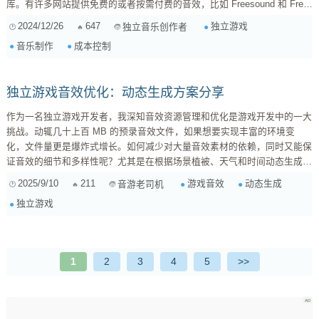
库。有许多网站提供免费的或者按需付费的音效，比如 Freesound 和 Free
Music Archive 。这些平台上有丰富多样、品质较高的录音，可以为你的项
2024/12/26
647
独立游戏
独立音乐创作者
目节省不少时间与资金。 ...
音乐制作
成本控制
独立游戏音效优化：动态生成方案分享
作为一名独立游戏开发者，我深知音效资源管理和优化是游戏开发中的一大
挑战。动辄几十上百 MB 的预录音效文件，如果想要实现丰富的环境变
化，文件量更是爆炸式增长。如何减少对大量音效素材的依赖，同时又能保
证音效的细节和多样性呢？尤其是在根据场景植被、天气和时间动态生成氛
围音这块，我一直在寻找更高效的解决方案。 动态音效合成：告别预录素
2025/9/10
211
游戏音效
动态生成
音游老司机
材依赖 与其存储大量的预录音效，不如尝试动态音效合成。这是一种实时
独立游戏
生成音效的技术，它允许我们根据游戏中的参数（例如场景植被密度、风
速、时间等）来动态地创建声音。 ...
1
2
3
4
5
>>