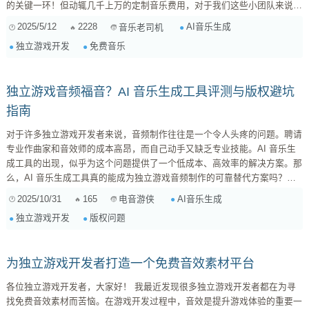
的关键一环！但动辄几千上万的定制音乐费用，对于我们这些小团队来说，
真的是一笔不小的开销。所以，今天我就来跟大家分享一下，我是如何利用
2025/5/12
2228
AI音乐生成
音乐老司机
免费的AI音乐生成工具，在预算有限的情况下，为我的游戏打造出独一无二
独立游戏开发
免费音乐
的背景音乐的！ 一、 为什么选择AI音乐生成？ 首先，咱们得明确一点，我
并不是鼓吹完全依赖AI。原创音乐的价值毋庸置疑，如果预算充足，...
独立游戏音频福音？AI 音乐生成工具评测与版权避坑
指南
对于许多独立游戏开发者来说，音频制作往往是一个令人头疼的问题。聘请
专业作曲家和音效师的成本高昂，而自己动手又缺乏专业技能。AI 音乐生
成工具的出现，似乎为这个问题提供了一个低成本、高效率的解决方案。那
么，AI 音乐生成工具真的能成为独立游戏音频制作的可靠替代方案吗？本
文将对几款主流 AI 音乐生成工具进行评测，并重点讨论其版权问题，希望
2025/10/31
165
AI音乐生成
电音游侠
能为各位独立游戏开发者提供一些参考。 AI 音乐生成工具评测 目前市面上
独立游戏开发
版权问题
涌现出不少 AI 音乐生成工具，例如： Jukebox (OpenAI) ：基于 Ope...
为独立游戏开发者打造一个免费音效素材平台
各位独立游戏开发者，大家好！ 我最近发现很多独立游戏开发者都在为寻
找免费音效素材而苦恼。在游戏开发过程中，音效是提升游戏体验的重要一