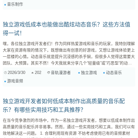
音乐制作
乐段（Sections）: 将音乐分解为不同的乐段，例如 Intro、Ve...
独立游戏低成本也能做出酷炫动态音乐？这些方法值
得一试！
嘿，各位独立游戏开发者们！作为同样热爱游戏和音乐的玩家，我特别理解
大家在资源有限的情况下，既想做出有创意的好游戏，又想让游戏体验更上
一层楼的心情。动态音乐就是提升沉浸感的杀手锏，但很多人觉得这需要大
团队、大预算。其实不然！今天我就来分享几个“轻量级”或“巧思型”的动态
音乐实现方案，希望能给大家一些启发。 1. 分层音乐（Layering）：最经
2026/3/30
202
独立游戏
动态音乐
音轨漫游者
典的“加减法” 原理： 准备几段音乐“层”（比如鼓点、贝斯、旋律、氛围音效
游戏音频
等），根据游戏状态（探索、战斗、危险、安全）来动态地加入或移除这些
层。 优点： ...
独立游戏开发者如何低成本制作出高质量的音乐配
乐？有哪些实用技巧和工具推荐？
在当今竞争激烈的市场中，作为一名独立游戏开发者，想要以低成本制作出
高质量的音乐配乐并非易事。然而，通过一些实用技巧和工具，我们可以有
效地解决这一问题。 1. 合理利用现有资源 不妨考虑使用已有的音频素材