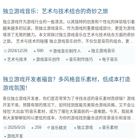
独立游戏音乐：艺术与技术结合的奇妙之旅
独立游戏作为游戏行业的一股清流，以其独特的创意和个性化的体验吸引着
越来越多的玩家。而独立游戏音乐，作为游戏的重要组成部分，更是为游戏
增添了无限的魅力。本文将探讨独立游戏音乐在艺术与技术结合方面的奇妙
之旅。 艺术与技术的碰撞 独立游戏音乐创作，不仅仅是音符的组合，更是
艺术与技术的完美结合。艺术家们通过音乐表达游戏的情感和氛围，而技术
2024/12/26
590
独立游戏音乐
游戏音乐制作人
则提供了丰富的创作工具和表现手法。 音乐风格的选择 独立游戏的音乐风
艺术与技术
游戏音乐创作
音乐制作技巧
电子音乐
格多种多样，从古典到现代，从电子到民谣，艺术家们可以根据游戏的主题
和氛围选择最合适的音乐风格。例如，一款探险题材的游戏，可以选择具...
独立游戏开发者福音？多风格音乐素材，低成本打造
游戏氛围！
各位独立游戏开发者，你们是否常常为了寻找合适的音乐素材而烦恼？游戏
开发不易，预算有限的情况下，如何找到既能完美契合游戏风格，又不会让
钱包“大出血”的音乐素材，成为了摆在大家面前的一道难题。今天，我就来
和大家聊聊如何以更低的成本，为你的游戏找到最合适的背景音乐和音效，
让你的游戏在听觉上也能抓住玩家的心！ 为什么音乐素材对独立游戏至关
2025/5/15
259
独立游戏
音乐素材
音乐精灵
重要？ 首先，我们要明确一点：音乐不仅仅是背景音，它是游戏体验中不
游戏开发
可或缺的一部分。好的音乐可以： 增强游戏氛围： 恰当的音乐能够瞬间将