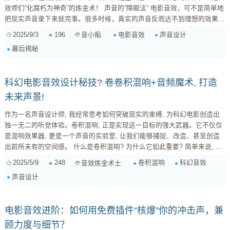
效师们“化腐朽为神奇”的炼金术！ 声音的“障眼法” 电影音效，可不是简单地
把现实声音录下来就完事。很多时候，真实的声音反而达不到理想的效果。
比如，真实的打斗声往往沉闷乏力，而经过特殊处理的音效，才能让观众感
2025/9/3
196
电影音效
声音设计
音小痴
受到拳拳到肉的刺激。 那么，这些“特殊处理”是怎么实现的呢？答案就是：
幕后揭秘
替代 。 音效师们会利用各种各样奇特的物品，创造出意想不到的声音...
科幻电影音效设计秘技? 卷卷积混响+音频魔术, 打造
未来声景!
作为一名声音设计师, 我经常思考如何突破现实的束缚, 为科幻电影创造出
独一无二的听觉体验。卷积混响, 正是实现这一目标的强大武器。它不仅仅
是混响效果器, 更是一个声音的实验室, 让我们能够捕捉、改造、甚至创造
出前所未有的空间感。 什么是卷积混响? 为什么它如此重要? 简单来说, 卷
积混响通过使用 冲击响应 (Impulse Response, IR) 来模拟真实或虚拟空间
2025/5/9
248
卷积混响
科幻音效
音效炼金术士
的声学特性。IR 就像是空间的“指纹”, 记录了声音在空间中传播、反射、衰
声音设计
减的所有信息。当我们将一个声音与 IR 进行卷积运算时, 就能得到这个声
音在特定空...
电影音效进阶：如何用免费插件“核爆”你的冲击声，兼
顾力度与细节？