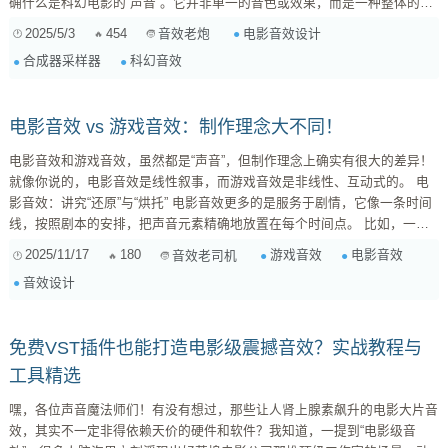
确什么是科幻电影的“声音”。它并非单一的音色或效果，而是一种整体的听
觉体验，是科技感、未来感、神秘感、恐惧感等多种情感的复杂融合。在
2025/5/3
454
电影音效设计
音效老炮
《星际穿越》中，汉斯·季默利用管风琴和时钟声营造出一种宇宙的庄严和
合成器采样器
科幻音效
时间的流逝感；在《银翼杀手2049》中，合成器的低沉嗡鸣和环境音效的
压抑感，则构建了一个反乌托邦的冰冷世界。因此，在开始设计音效之前...
电影音效 vs 游戏音效：制作理念大不同！
电影音效和游戏音效，虽然都是“声音”，但制作理念上确实有很大的差异！
就像你说的，电影音效是线性叙事，而游戏音效是非线性、互动式的。 电
影音效：讲究“还原”与“烘托” 电影音效更多的是服务于剧情，它像一条时间
线，按照剧本的安排，把声音元素精确地放置在每个时间点。 比如，一个
关门的音效，电影里可能只需要一个“砰”的一声，但这个“砰”要足够真实，
2025/11/17
180
游戏音效
电影音效
音效老司机
足够有力量，能烘托出人物的情绪或场景的氛围。 电影音效师就像一位“声
音效设计
音的导演”，他们需要考虑如何用声音来引导观众的情绪，增强电影的感染
力。 游戏音效：强调“互...
免费VST插件也能打造电影级震撼音效？实战教程与
工具精选
嘿，各位声音魔法师们！有没有想过，那些让人肾上腺素飙升的电影大片音
效，其实不一定非得依赖天价的硬件和软件？我知道，一提到“电影级音