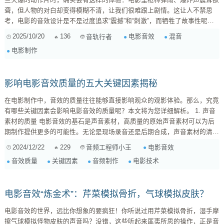
聋，但人物的对白却变得模糊不清，让我们很难跟上剧情。这让人不禁思
考，电影的音效设计是不是过度追求“震撼”和“刺激”，而牺牲了故事性呢？
要回答这个问题，我们首先要理解电影音效设计的复杂性。它远不止是简单
2025/10/20
136
电影音效
混音
音轨行者
地加入爆炸声和枪声，而是 一个多层次、多目标的艺术与技术过程 。 1. 音
电影制作
效设计的核心目标：营造沉浸感与情感 电影音效设计师（Sound
Designer...
影响电影音效质量的五大关键因素揭秘
在电影制作中，音效的质量往往能够直接影响观众的观影体验。那么，究竟
有哪些关键因素会影响电影音效的质量呢？本文将为您详细解析。 1. 声音
素材的质量 电影音效的基石是声音素材，高质量的原始声音素材可以为后
期制作提供更多的可能性。无论是现场录音还是后期合成，声音素材的清晰
度、真实度都是决定音效质量的重要因素。 2. 音效设计 音效设计是音效制
2024/12/22
229
电影音效
音频工程师小王
作中的核心环节，它决定了音效的风格、氛围和情感表达。优秀的音效设计
音效质量
关键因素
音频制作
电影技术
能够与画面完美结合，为观众带来沉浸式的观影体验。 3. 混音技术 混音是
将各种音效、对话、音...
电影音效“炼金术”：芹菜模拟骨折，气球模拟皮肤？
电影音效的世界，远比你想象的要疯狂！你听说过用芹菜模拟骨折，湿手摩
擦气球模拟怪物皮肤的声音吗？没错，这些听起来匪夷所思的操作，正是音