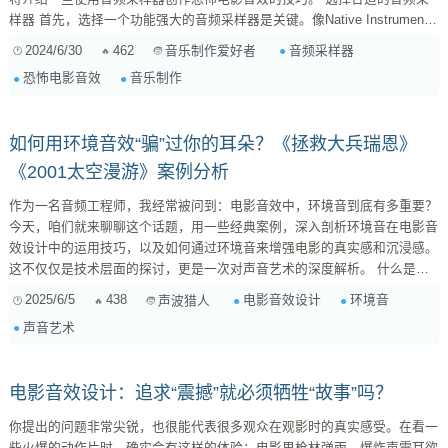
样器 首先，选择一个功能强大的音频采样器是关键。像Native Instruments
的Kontakt、Ableton Live的Sampler以及Logic Pro的EXS24都是非常流行的
2024/6/30
462
音频采样器
音乐制作爱好者
选择。这些采样器不仅可以加载各种声音样本，还能进行深度编辑和处理。
恐怖电影音效
音乐制作
创造独特的声音样本 恐怖电影音效需要独特和新颖的声音样本。你可以通
过录制...
如何用环境音效“骗”过你的耳朵？《拯救大兵瑞恩》
《2001太空漫游》案例分析
作为一名音频工程师，我经常被问到：电影音效中，环境音到底有多重要？
今天，咱们就来聊聊这个话题，用一些经典案例，深入剖析环境音在电影音
效设计中的运用技巧，以及如何通过环境音来增强电影的真实感和沉浸感。
这不仅仅是技术层面的探讨，更是一次对声音艺术的深度解析。 什么是电
影环境音？ 在电影音效设计中，环境音是指构成场景声学背景的各种声音
2025/6/5
438
电影音效设计
环境音
声波猎人
元素。它包括自然环境音（如风声、雨声、鸟鸣）、城市环境音（如车流
声音艺术
声、人声喧嚣、建筑工地噪音）以及特定场所的环境音（如咖啡馆的背景音
乐、商场的广播声、医院的嘈杂声）。环境音不仅仅是背景噪音，更是构建
场景氛围、烘托人物情感、推动情节发展...
电影音效设计：追求“震撼”就必须牺牲“故事”吗？
你提出的问题非常尖锐，也很能代表很多观众在观影时的真实感受。在看一
些火爆的动作片时，确实会有这样的体验：电影里枪林弹雨、爆炸声震耳欲