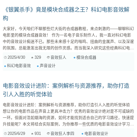
《银翼杀手》竟是模块合成器之王？科幻电影音效解
构
大家好，今天咱们不聊那些烂大街的合成器教程，来点刺激的——聊聊科幻
电影里的模块合成器音效！ 作为一名电子音乐制作人，我一直对科幻电影
中的音效设计痴迷不已。那些未来感十足的嗡鸣、扭曲的金属声、以及深邃
的氛围，总能激发出我无限的创作灵感。而当我深入研究这些经典科幻电影
的幕后制作时，我惊讶地发现，模块合成器竟然是打造这些令人难忘音效的
2025/4/30
329
模块合成器
音效狂人
幕后功臣！ 为什么是模块合成器？ 模块合成器，顾名思义，是由一个个独
科幻电影音效
声音设计
立的模块组成的合成器系统。每个模块都负责特定的功能，例如振荡器、滤
波器、放大器、包络等等。你可以像搭积木一样，自由地将这...
电影音效设计进阶：案例解析与资源推荐，助你打造
引人入胜的听觉体验
电影音效设计进阶：案例解析与资源推荐，助你打造引人入胜的听觉体验
想让你的电影作品在声音上更具冲击力？优秀的音效设计绝对是不可或缺的
一环。但面对浩如烟海的资源，如何才能找到适合自己的学习路径，快速提
升技能呢？本文将结合实际案例，为你推荐一些优质的电影音效设计学习资
源，助你打造令人难忘的听觉体验。 一、音效设计的基础知识回顾 在深入
2025/6/29
931
电影音效设计
音效狂人李四
案例之前，我们先来回顾一下音效设计的一些基础概念： 拟音（Foley）：