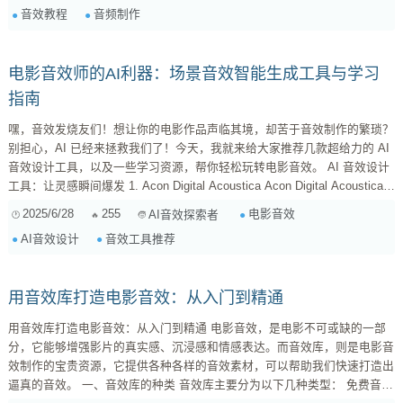
音效教程
音频制作
指的是在后期录音棚中，通过人为制造各种声音来模拟电影画面中的真实声
音。例如，脚...
电影音效师的AI利器：场景音效智能生成工具与学习
指南
嘿，音效发烧友们！想让你的电影作品声临其境，却苦于音效制作的繁琐？
别担心，AI 已经来拯救我们了！今天，我就来给大家推荐几款超给力的 AI
音效设计工具，以及一些学习资源，帮你轻松玩转电影音效。 AI 音效设计
工具：让灵感瞬间爆发 1. Acon Digital Acoustica Acon Digital Acoustica
是一款专业的音频编辑和母带处理软件，它集成了 AI 驱动的工具，可以极
2025/6/28
255
电影音效
AI音效探索者
大地提高你的工作效率。Acoustica 的频谱编辑功能非常强大，可以让你精
AI音效设计
音效工具推荐
确地修复音频中的问题，比如去除噪音、嗡嗡声等。更厉害的是，它还支持
多...
用音效库打造电影音效：从入门到精通
用音效库打造电影音效：从入门到精通 电影音效，是电影不可或缺的一部
分，它能够增强影片的真实感、沉浸感和情感表达。而音效库，则是电影音
效制作的宝贵资源，它提供各种各样的音效素材，可以帮助我们快速打造出
逼真的音效。 一、音效库的种类 音效库主要分为以下几种类型： 免费音效