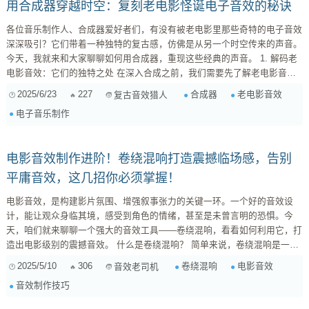
用合成器穿越时空：复刻老电影怪诞电子音效的秘诀
各位音乐制作人、合成器爱好者们，有没有被老电影里那些奇特的电子音效
深深吸引？它们带着一种独特的复古感，仿佛是从另一个时空传来的声音。
今天，我就来和大家聊聊如何用合成器，重现这些经典的声音。 1. 解码老
电影音效：它们的独特之处 在深入合成之前，我们需要先了解老电影音效
的特点。这些音效通常具有以下几个特点： 实验性 : 那时候的电子音乐技
2025/6/23
227
合成器
老电影音效
复古音效猎人
术还处于发展阶段，音效师们经常尝试各种新奇的合成方法，创造出独特
电子音乐制作
的、前所未有的声音。 Lo-Fi质感 : 由于当时的...
电影音效制作进阶！卷绕混响打造震撼临场感，告别
平庸音效，这几招你必须掌握！
电影音效，是构建影片氛围、增强叙事张力的关键一环。一个好的音效设
计，能让观众身临其境，感受到角色的情绪，甚至是未曾言明的恐惧。今
天，咱们就来聊聊一个强大的音效工具——卷绕混响，看看如何利用它，打
造出电影级别的震撼音效。 什么是卷绕混响？ 简单来说，卷绕混响是一种
模拟真实空间声学特性的混响效果器。它通过捕捉真实空间（例如音乐厅、
2025/5/10
306
卷绕混响
电影音效
音效老司机
教堂、山洞等）的声音脉冲响应（Impulse Response，简称IR），来模拟
音效制作技巧
该空间内的声音反射、扩散和衰减特性。当你把声音信号输入到卷绕混响
中，它就会像在那个真实空间中播放一样，产生逼真的混响效果。...