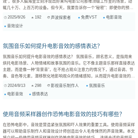
效”，很多人脑海里立刻浮现出好莱坞电影公司那堆顶级工作室的场景，动
辄几十万、上百万的设备。但今天，我要告诉你一个“秘密”：即便你的预算
是零，只要掌握正确的方法，并善用那些免费的VST插件，你同样能为你的
2025/8/26
192
免费VST
电影音效
声波探索者
作品注入令人惊叹的电影级听觉体验！ “电影级”到底意味着什么？它可不是
音效设计
随便加个低音就完事儿。在我看来，它至少包括几个关键要素： 沉浸感与
空间感： 能让你瞬间置身于某个场景，无论是浩瀚宇宙、...
氛围音乐如何提升电影音效的感情表达？
氛围音乐如何提升电影音效的感情表达？ 氛围音乐，顾名思义，是指用来
烘托电影场景、人物情绪和故事氛围的音乐。它不像主题音乐那样直接表达
主题，而是像一种“背景音”，在不抢占观众注意力的情况下，通过音调、节
奏、音色等元素，潜移默化地影响观众的情绪感知，从而提升电影音效的感
情表达效果。 氛围音乐的类型 氛围音乐的类型多种多样，根据其功能和特
2024/8/13
298
氛围音乐
影视音乐制作人
点，可以分为以下几类: 环境音效: 如风声、雨声、鸟叫声、脚步声等，用
电影音效
感情表达
来模拟电影场景的真实环境，营造更具沉浸感的观影体验。 ...
使用音频采样器创作恐怖电影音效的技巧有哪些？
在恐怖电影中，音效是营造紧张氛围和吓人效果的重要工具。使用音频采样
器可以帮助音乐制作人和音效设计师创造出令人毛骨悚然的声音效果。本文
将介绍一些使用音频采样器创作恐怖电影音效的技巧。 选择合适的音频采