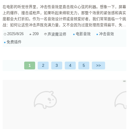
在电影的听觉世界里，冲击性音效是直击观众心弦的利器。想象一下，屏幕
上的爆炸、撞击或枪声，如果听起来绵软无力，那整个场景的紧张感和真实
度都会大打折扣。作为一名音效设计师或音频爱好者，我们常常面临一个挑
战：如何让这些冲击声既充满力量，又不会因为过度处理而变得扁平、失去
细节？尤其是在预算有限的情况下，免费的饱和器、失真器和压缩器插件，
2025/8/26
209
电影音效
冲击音效
声波魔法师
正是我们手中不容小觑的“秘密武器”。 理解冲击力：声波中的“能量峰值” 首
免费插件
先，我们要明确什么是冲击力。它不仅仅是音量大，更是一种瞬态爆发的能
量感。一个好的冲击声，往往包含： 强大的低频冲击：...
1
2
3
4
5
>>