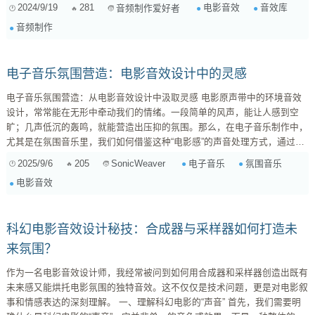
库: 这些音效库提供免费的音效素材，适合个人学习和非商业用途。例如：
2024/9/19
281
电影音效
音效库
音频制作爱好者
FreeSound、SoundBible、AudioJungle等。 付费音效库: 这些音效库提...
音频制作
电子音乐氛围营造：电影音效设计中的灵感
电子音乐氛围营造：从电影音效设计中汲取灵感 电影原声带中的环境音效
设计，常常能在无形中牵动我们的情绪。一段简单的风声，能让人感到空
旷；几声低沉的轰鸣，就能营造出压抑的氛围。那么，在电子音乐制作中，
尤其是在氛围音乐里，我们如何借鉴这种“电影感”的声音处理方式，通过精
细的混响和延迟来引导听众的情绪，而不仅仅是制造一个“大”空间呢？ 电影
2025/9/6
205
电子音乐
氛围音乐
SonicWeaver
音效设计的核心：情感指向性 电影音效设计的关键在于 情感指向性 。每一
电影音效
个声音，都服务于叙事和情感表达。例如，在恐怖片中，为了增加紧张感，
音效师可能会使用： ...
科幻电影音效设计秘技：合成器与采样器如何打造未
来氛围？
作为一名电影音效设计师，我经常被问到如何用合成器和采样器创造出既有
未来感又能烘托电影氛围的独特音效。这不仅仅是技术问题，更是对电影叙
事和情感表达的深刻理解。 一、理解科幻电影的“声音” 首先，我们需要明