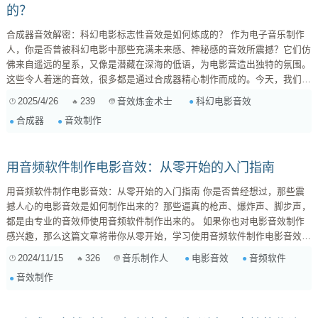
的？
合成器音效解密：科幻电影标志性音效是如何炼成的？ 作为电子音乐制作
人，你是否曾被科幻电影中那些充满未来感、神秘感的音效所震撼？它们仿
佛来自遥远的星系，又像是潜藏在深海的低语，为电影营造出独特的氛围。
这些令人着迷的音效，很多都是通过合成器精心制作而成的。今天，我们就
来深入探讨科幻电影中标志性合成器音效的制作过程，拆解合成器参数调节
2025/4/26
239
科幻电影音效
音效炼金术士
链，让你也能掌握创造未来之声的秘密。 一、科幻电影音效的特点：未来
合成器
音效制作
感、氛围感与科技感 在深入制作技巧之前，我们首先要了解科幻电影音效
的特点。它们通常具有以下几个关键要素： ...
用音频软件制作电影音效：从零开始的入门指南
用音频软件制作电影音效：从零开始的入门指南 你是否曾经想过，那些震
撼人心的电影音效是如何制作出来的？那些逼真的枪声、爆炸声、脚步声，
都是由专业的音效师使用音频软件制作出来的。 如果你也对电影音效制作
感兴趣，那么这篇文章将带你从零开始，学习使用音频软件制作电影音效的
基本知识。 一、选择合适的音频软件 市面上有很多音频软件，例如： 专业
2024/11/15
326
电影音效
音频软件
音乐制作人
级软件： Pro Tools、Logic Pro、Ableton Live、Cubase等，功能强大，适
音效制作
合专业人士使用。 ...