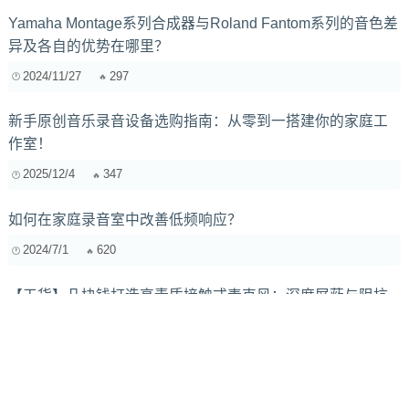
Yamaha Montage系列合成器与Roland Fantom系列的音色差
异及各自的优势在哪里？
2024/11/27
297
新手原创音乐录音设备选购指南：从零到一搭建你的家庭工
作室！
2025/12/4
347
如何在家庭录音室中改善低频响应？
2024/7/1
620
【干货】几块钱打造高素质接触式麦克风：深度屏蔽与阻抗
匹配全攻略
2026/4/23
211
多段动态均衡器在母带处理中的应用：人声与乐器的精细调