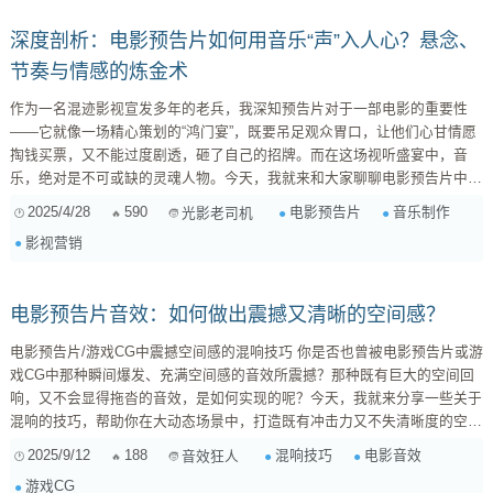
深度剖析：电影预告片如何用音乐“声”入人心？悬念、
节奏与情感的炼金术
作为一名混迹影视宣发多年的老兵，我深知预告片对于一部电影的重要性
——它就像一场精心策划的“鸿门宴”，既要吊足观众胃口，让他们心甘情愿
掏钱买票，又不能过度剧透，砸了自己的招牌。而在这场视听盛宴中，音
乐，绝对是不可或缺的灵魂人物。今天，我就来和大家聊聊电影预告片中音
乐的那些门道，揭秘它们是如何在短短几十秒内，牢牢抓住你的耳朵，进而
2025/4/28
590
电影预告片
音乐制作
光影老司机
控制你的情绪，让你对电影产生无限遐想的。 一、预告片音乐的类型与功
影视营销
能：不止是“好听”那么简单 很多人觉得，预告片音乐只要“燃”或者“好听”就
行了。但实际上，预告片音乐的选择和运用，远比你想象的要复杂得...
电影预告片音效：如何做出震撼又清晰的空间感？
电影预告片/游戏CG中震撼空间感的混响技巧 你是否也曾被电影预告片或游
戏CG中那种瞬间爆发、充满空间感的音效所震撼？那种既有巨大的空间回
响，又不会显得拖沓的音效，是如何实现的呢？今天，我就来分享一些关于
混响的技巧，帮助你在大动态场景中，打造既有冲击力又不失清晰度的空间
感。 核心挑战：平衡混响长度和瞬态侵蚀 混响，本质上是对声音在空间中
2025/9/12
188
混响技巧
电影音效
音效狂人
反射的模拟。过长的混响会模糊声音的瞬态，导致声音浑浊不清；过短的混
游戏CG
响则缺乏空间感，显得干涩。关键在于找到一个平衡点，让混响既能营造出