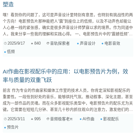
塑造
嘿！看到你的问题了，这可是声音设计里特别有意思，也特别有挑战性的两
个方向！电影预告片那种能把人“震”到座位上的低频，以及不动声色却能让
人心悬一线的紧张感，确实是很多声音设计师梦寐以求的境界。作为同道中
人，我来分享一些我的理解和实践心得。 一、电影预告片中的“震撼低频”效
果如何炼成？ 电影预告片的低频通常不只是“低”，更重要的是它的“冲击力”
2025/9/17
840
声音设计
电影音效
音轨探索者
和“压迫感”。这不仅仅是把低频提起来那么简单，它需要多种元素的巧妙融
低频
合和后期处理。 分层思维：冲击力与延展性并重 ...
AI作曲在影视配乐中的应用：以电影预告片为例，效
率与质量的双重飞跃
前言 作为专业的作曲家和媒体工作室的技术人员，你肯定深知影视配乐的
重要性。一段恰到好处的音乐，能够烘托气氛、推动叙事、深化主题，甚至
成为一部作品的灵魂。而在众多影视配乐类型中，电影预告片的配乐尤为关
键。它需要在短短几分钟、甚至几十秒内抓住观众的注意力，激发他们的观
影欲望。 然而，传统的预告片配乐制作流程往往面临着诸多挑战： 时间紧
2025/3/11
995
AI作曲
影视配乐
音频极客老π
迫： 预告片的制作周期通常很短，留给配乐的时间更是少之又少。 预算有
预告片
限： 尤其是对于一些独立电影或小型项目，配乐预算可...