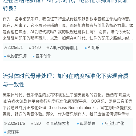
还在苦哈哈扒谱？AI配乐时代，电影配乐师如何优雅
转身？
作为一名电影配乐师，我见证了行业从传统乐器到数字音频工作站的转变。
现在，AI来了，它不再只是辅助工具，而是能直接参与创作的核心力量。你
是否也在焦虑：AI会取代我吗？我的饭碗还能保住吗？ 别慌，咱们今天就
来聊聊AI配乐的那些事儿，以及，如何在AI时代，让你的配乐之路越走越
宽。 一、AI配乐，它能干啥？ 首先，咱们得承认，AI配乐已经不是什么科
2025/5/1
1420
AI配乐
AI时代的弄潮儿
幻概念，它已经实实在在地走进了我们的工作流程。 AI生成主题音乐： 这
电影配乐师
音乐创作
是目前AI配乐最常见的应用。你只需要输入...
流媒体时代母带处理：如何在响度标准化下实现音质
与一致性
流媒体时代，音乐作品的发布环境发生了翻天覆地的变化。曾经的“响度大
战”在各大流媒体平台推行响度标准化后逐渐平息。QQ音乐、网易云音乐等
平台通过响度正常化处理（Loudness Normalization），旨在为听众提供更
连贯、舒适的听音体验。那么，作为音乐制作人，我们应该如何调整母带处
理（Mastering）流程以适应这些变化呢？ 一、理解流媒体平台的响度标准
2025/11/6
320
母带处理
响度标准化
音轨探索者
化 首先，我们需要明确响度标准化的核心概念： LUFS（Loudness Units
流媒体
Full Scale） ：这是衡量感知响度的国际标准。...