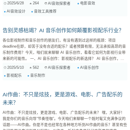
是一款专业的音频编辑和母带处理软件，它集成了 AI 驱动的工具，可以极
2025/6/28
264
电影音效
AI音效探索者
大地提高你的工作效率。Acoustica 的频谱编辑功能非常强大，可以让你精
AI音效设计
音效工具推荐
确地修复音频中的问题，比如去除噪音、嗡嗡声等。更厉害的是，它还支持
多...
告别灵感枯竭？AI 音乐创作如何颠覆影视配乐行业？
各位影视制作和音乐创作的朋友们，有没有遇到过这样的瓶颈：项目
deadline在即，却苦于没有合适的配乐？或者预算有限，无法承担高昂的音
乐制作费用？今天，咱们就来聊聊 AI 音乐创作，看看它如何为影视行业带
来新的可能性。 一、AI 音乐创作：影视配乐的新选择？ AI 音乐创作，简
单来说，就是利用人工智能技术来生成音乐。它不再需要传统的作曲家、编
2025/5/10
562
AI音乐创作
AI音乐探索者
曲家和乐手，只需要输入一些关键词、风格偏好，AI 就能自动生成各种风
影视配乐
音乐制作
格的音乐。这对于时间紧、预算有限的影视项目来说，无疑是一个极具吸引
力的选择。 1. AI ...
AI作曲：不只是炫技，更是游戏、电影、广告配乐的
未来？
AI作曲：不只是炫技，更是游戏、电影、广告配乐的未来？ 嘿，大家好！
我是你们的音乐向导“节奏怪咖”。今天咱们来聊聊一个既时髦又充满争议的
话题——AI作曲。你是不是也经常在各种地方听到AI作曲的音乐？甚至有些