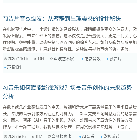
宏大的空间感，又不会影响声音的清晰度和冲击力。...
预告片音效爆发：从寂静到生理震撼的设计秘诀
在电影预告片中，一个设计精妙的音效爆发，能瞬间抓住观众的注意力，激
发肾上腺素，带来生理上的震撼。这不仅仅是把音量调大，更是一门关于心
理预期、频率能量、动态控制与画面同步的综合艺术。如何从寂静酝酿到能
量密度极高的爆炸，并兼顾音色侵略性、清晰度与视听节奏的强同步感，尤
其是在低频冲击力与高频穿透力之间找到黄金平衡点，是每个音效设计师的
2025/11/15
164
电影音效
预告片
声波艺术家
挑战。 一、寂静的酝酿：为爆发积蓄能量 一个真正的震撼，往往需要前期
声音设计
的铺垫。寂静不是声音的缺失，而是对预期和紧张感的有效管理。 动态对
比度（Dynamic Contrast）： ...
AI音乐如何赋能影视游戏？场景音乐创作的未来趋势
分析
在数字娱乐产业蓬勃发展的今天，影视和游戏对于高质量音乐的需求日益增
长。传统的音乐创作方式往往耗时耗力，且难以完美匹配瞬息万变的场景需
求。而人工智能（AI）音乐的出现，为这一难题带来了革命性的解决方案。
作为一名音频工程师，我将从技术原理、应用案例和未来趋势三个方面，深
入探讨AI音乐如何赋能影视游戏，以及它将如何重塑场景音乐创作的未来。
2025/5/16
187
AI音乐
影视游戏
音频探索者
一、AI音乐的技术原理：从算法到情感表达 AI音乐并非横空出世，而是建