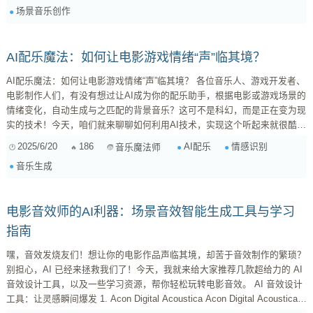
场景音乐创作
立在深度学习、自然语言处理和音乐理论等多个学科的交叉融合之上。其核
心技术主要包括以下几个方面： ...
AI配乐魔法：如何让电影游戏情绪“声”临其境？
AI配乐魔法：如何让电影游戏情绪“声”临其境？ 各位音乐人、游戏开发者、
电影制作人们，有没有想过让AI成为你的配乐助手，根据电影或游戏场景的
情绪变化，自动生成与之匹配的背景音乐？这可不是科幻，而是正在变为现
实的技术！今天，咱们就来聊聊如何利用AI技术，实现这个听起来就很酷炫
的功能。 一、情感识别：AI“听懂”你的电影和游戏 要让AI配乐，首先得让
2025/6/20
186
AI配乐
情感识别
音乐魔法师
它“听懂”电影或游戏的情绪变化。这就要用到 情感识别 技术，也就是 情绪
音乐生成
分析（Sentiment Analysis） 。 ...
电影音效师的AI利器：场景音效智能生成工具与学习
指南
嘿，音效发烧友们！想让你的电影作品声临其境，却苦于音效制作的繁琐？
别担心，AI 已经来拯救我们了！今天，我就来给大家推荐几款超给力的 AI
音效设计工具，以及一些学习资源，帮你轻松玩转电影音效。 AI 音效设计
工具：让灵感瞬间爆发 1. Acon Digital Acoustica Acon Digital Acoustica