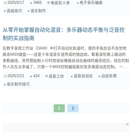
2025/5/17
3469
电子音乐编曲
电音狂人李
个好的旋律能够瞬间抓住听众的耳朵。但如何创作出抓耳又独特的旋律呢？
高级技巧
音乐制作
跳出固有思维，尝试非常规音阶与调式 ： 别再局限于...
从零开始掌握自动化混音：多乐器动态平衡与泛音控
制的实战指南
在数字音频工作站（DAW）中打开自动化轨道时，我的手指总会不自觉地
敲击MIDI键盘——这是十年混音生涯养成的强迫症。看着波形图上跳动的
参数曲线，突然想起刚入行时用鼠标硬画自动化曲线的痛苦经历。现在的制
作人实在太幸福了，只需一个MIDI控制器就能实现多维度动态控制。 一、
音量自动化核心逻辑 在Logic Pro X的智能控制面板中，长按Command键拖
2025/2/21
424
混音自动化
动态处理
混音工坊
动推子可同时关联8个轨道参数。去年帮某游戏配乐时，弦乐组16轨的渐强
音乐制作技巧
处理就是通过这个功能在5分钟内完成的动态塑造。记得要先将所有弦乐轨
编组并创建VCA主控，这样在调整整体动态时能保持各声部比例关系。 ...
1
2