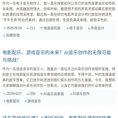
作为一名电子音乐制作人，我一直在探索如何让自己的音色库更具实验性和
未来感。合成器固然强大，但有时候，最意想不到的声音灵感却藏在那些看
似普通的自然采样里。最近我一直在研究电影声音设计师们是如何把这些
“平平无奇”的自然素材，通过后期处理，变成充满未来感、超现实色彩，甚
至有些赛博朋克味道的音效的。这对我扩展电子音乐的音色边界简直是巨大
2025/9/19
211
电子音乐
声音设计
电音探险家
的启发。 今天就来跟大家聊聊，电影声音设计师们那些化腐朽为神奇的后
后期处理
期处理手法，以及我们怎么把这些技巧运用到自己的电子音乐制作中。 1.
时间与音高的魔法：拉伸、移调与逆放 电影里那些诡异的氛围音效，很多
时候源于对时间维...
电影配乐、游戏音乐的未来？AI音乐创作的无限可能
与挑战！
作为一名混迹多年的音乐人，我最近一直在关注AI音乐创作领域的发展，特
别是它在电影配乐和游戏音乐等领域的应用前景。不得不说，AI的发展速度
真的超乎想象，它已经开始渗透到我们音乐创作的方方面面。今天，我想和
大家聊聊我对AI音乐创作的一些看法，以及它可能给我们的行业带来的变
革。 AI音乐创作：并非遥不可及的未来 很多人可能觉得AI音乐创作还很遥
2025/4/27
204
AI音乐创作
AI音乐探索者
远，但实际上，它已经开始在一些项目中崭露头角。比如，一些电影预告片
电影配乐
游戏音乐
和游戏宣传片已经开始使用AI生成的音乐，效果还相当不错。当然，目前AI
创作的音乐还比较简单，主要集中在氛围音乐和背景音乐方面，...