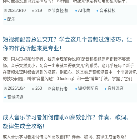
你可能都没意识到是AI写的！ AI作曲，听起来像是科幻电影里的情节，但
它已经悄悄地渗透到我们生活的方方面面，尤其是游戏配乐、电影配乐和广
2025/3/10
219
AI作曲
音乐科技
节奏怪咖
告音乐这些领域。别以为AI作曲只是随便敲几个代码就能搞定的，它背后可
配乐
是有着一套复杂的算法和深度学习模型。 AI作曲是怎么回事？ 简单来说，
AI作曲就是让计算机通过学习大量的音乐数据，掌握音...
短视频配音总显突兀？学会这几个音频过渡技巧，让
你的作品听起来更专业！
嘿！同为短视频创作者，我完全理解你说的“配音和视频原声衔接不够流
畅，音乐突然变小，配音一出来就显得很突兀”的感受。这几乎是每个新手
在音频处理时都会遇到的瓶颈。别担心，这其实是音频混音中一个非常常见
的技巧问题，叫做“音量闪避”（Ducking）和一些“铺垫”手法。掌握了它们，
你的视频听起来会专业很多！ 咱们今天就来聊聊，怎么让你的配音和背景
2025/10/4
263
短视频配音
音频混音
音轨行者
音乐丝滑衔接，不再有那种“硬切”的尴尬感。 1. 核心技法：音量闪避
音量闪避
（Ducking）——让配音“站C位” 音量闪避是解决你问题的关键。简单来
说，就是当配音出现时，背景音乐的音量会自动或手动降低，给配音留出
足...
成人音乐学习者如何借助AI高效创作？伴奏、歌词、
旋律生成全攻略！
成人音乐学习者如何借助AI高效创作？伴奏、歌词、旋律生成全攻略！