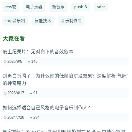
rew软
电子乐器
新音乐
push 3
adsr
trap音乐制
智能技术
音乐制作专
大家在看
废土纪录片：无对白下的音效叙事
2025/9/5
145
别再白折腾了：为什么你的低频陷阱没效果？深度解析“气隙”
的神奇魔力
2026/4/17
91
如何选择适合自己风格的电子音乐制作人？
2024/7/28
294
气定神闲：Stan Getz 如何用呼吸控制在 Ballad 中营造氛围