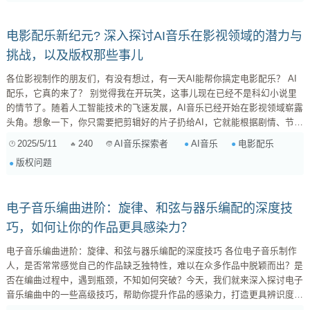
电影配乐新纪元? 深入探讨AI音乐在影视领域的潜力与
挑战，以及版权那些事儿
各位影视制作的朋友们，有没有想过，有一天AI能帮你搞定电影配乐？ AI
配乐，它真的来了？ 别觉得我在开玩笑，这事儿现在已经不是科幻小说里
的情节了。随着人工智能技术的飞速发展，AI音乐已经开始在影视领域崭露
头角。想象一下，你只需要把剪辑好的片子扔给AI，它就能根据剧情、节
奏、情绪，自动生成一段恰如其分的配乐，是不是感觉省时省力？ 这可不
2025/5/11
240
AI音乐
电影配乐
AI音乐探索者
是我凭空捏造。现在市面上已经有不少AI音乐平台，比如Amper Music（虽
版权问题
然已经被Shutterstock收购了），AIVA，还有Soundraw等等。它们都声称
能够通过算法，快...
电子音乐编曲进阶：旋律、和弦与器乐编配的深度技
巧，如何让你的作品更具感染力？
电子音乐编曲进阶：旋律、和弦与器乐编配的深度技巧 各位电子音乐制作
人，是否常常感觉自己的作品缺乏独特性，难以在众多作品中脱颖而出？是
否在编曲过程中，遇到瓶颈，不知如何突破？今天，我们就来深入探讨电子
音乐编曲中的一些高级技巧，帮助你提升作品的感染力，打造更具辨识度的
声音。 1. 旋律创作：如何创造抓耳又独特的旋律？ 旋律是音乐的灵魂，一