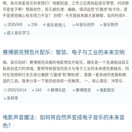
嘿，各位热爱音乐的老铁们！咱都知道，工作之后再拾起音乐梦想，时间那
可是金子啊！想搞创作，但又被扒谱、编曲、填词这些“拦路虎”给卡住，是
不是感觉贼心有余而力不足？ 别慌！今天我就来跟大家聊聊，如何利用AI
这个神器，让咱们这些“半路出家”的音乐爱好者，也能轻松玩转音乐创作，
2025/5/8
236
AI音乐创作
音乐制作
音乐老炮儿
实现自己的音乐梦！ 谁说“AI创作”是洪水猛兽？那是你没用对地方！ 可能
成人音乐学习
有些朋友一听“AI创作”，就觉得这是在搞“工业罐头”，没灵魂！但我想说，
工具本身没有错，关键看你怎么用！AI它可以是你的“...
赛博朋克预告片配乐：管弦、电子与工业的未来交响
嗨，音乐同好！赛博朋克风格的电影预告片配乐，确实是一个充满挑战但又
极具创造力的领域。要将传统管弦的宏大与电子工业的未来感完美融合，同
时在低频和打击乐部分兼顾“力量感”和“颗粒感”，需要一套系统的思路和精
选的工具。我来分享一下我的经验和一些推荐。 一、核心理念：冲突与融
合 赛博朋克的精髓在于高科技与低生活、秩序与混乱的并存。反映在音乐
2025/10/14
243
赛博朋克
电影配乐
赛博乐匠
上，就是将对立的元素巧妙融合。 宏大管弦 vs. 冰冷电子： 管弦乐提供情
采样库
绪的骨架和史诗感，而电子音色则注入未来、疏离和机械的灵魂。 ...
电影声音魔法：如何将自然声变成电子音乐的未来音
色？