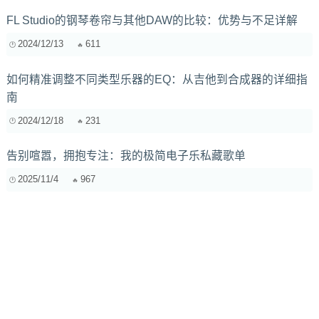
FL Studio的钢琴卷帘与其他DAW的比较：优势与不足详解
2024/12/13
611
如何精准调整不同类型乐器的EQ：从吉他到合成器的详细指
南
2024/12/18
231
告别喧嚣，拥抱专注：我的极简电子乐私藏歌单
2025/11/4
967
在录音过程中，如何避免不同乐器之间的干扰与冲突？
2025/2/8
205
Tame Impala对当代电子音乐的冲击：从迷幻摇滚到合成器宇
宙
2024/12/31
673