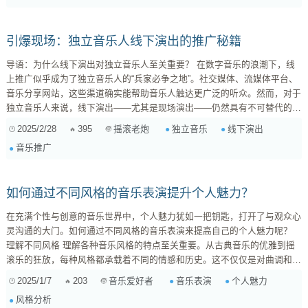
是否能熟练运用各种弓法技巧，钢琴演...
引爆现场：独立音乐人线下演出的推广秘籍
导语：为什么线下演出对独立音乐人至关重要？ 在数字音乐的浪潮下，线
上推广似乎成为了独立音乐人的“兵家必争之地”。社交媒体、流媒体平台、
音乐分享网站，这些渠道确实能帮助音乐人触达更广泛的听众。然而，对于
独立音乐人来说，线下演出——尤其是现场演出——仍然具有不可替代的价
值。它不仅仅是音乐作品的展示平台，更是音乐人与听众建立深度连接、积
2025/2/28
395
独立音乐
线下演出
摇滚老炮
累核心粉丝、提升品牌价值的重要途径。 本文将深入探讨线下演出对于独
音乐推广
立音乐人的重要性，并提供实用的推广策略，帮助你打造令人难忘的现场体
验，吸引更多的听众，提升你的音乐事业。 一、 线下演出对独立音乐人的
重要性 ...
如何通过不同风格的音乐表演提升个人魅力？
在充满个性与创意的音乐世界中，个人魅力犹如一把钥匙，打开了与观众心
灵沟通的大门。如何通过不同风格的音乐表演来提高自己的个人魅力呢？
理解不同风格 理解各种音乐风格的特点至关重要。从古典音乐的优雅到摇
滚乐的狂放，每种风格都承载着不同的情感和历史。这不仅仅是对曲调和节
奏的把握，更是在演绎过程中融入自身情感的艺术。你可以尝试去分析和体
2025/1/7
203
音乐表演
个人魅力
音乐爱好者
验一些经典作品，比如巴赫的严谨与细腻，或者是窦唯的叛逆与狂放。这样
风格分析
的分析可以帮助你找到自己的定位。 融入自身情感 表演不仅仅是唱歌或演