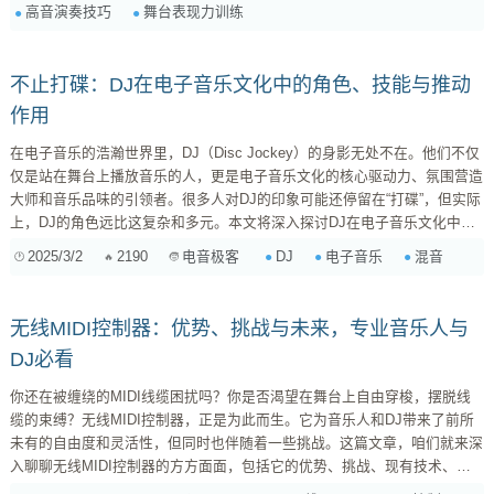
高音演奏技巧
舞台表现力训练
用"水杯蓄水"和"气球膨胀"两种意象控制呼吸。监测仪显示，采用气球想象
法的学员胸腹腔...
不止打碟：DJ在电子音乐文化中的角色、技能与推动
作用
在电子音乐的浩瀚世界里，DJ（Disc Jockey）的身影无处不在。他们不仅
仅是站在舞台上播放音乐的人，更是电子音乐文化的核心驱动力、氛围营造
大师和音乐品味的引领者。很多人对DJ的印象可能还停留在“打碟”，但实际
上，DJ的角色远比这复杂和多元。本文将深入探讨DJ在电子音乐文化中的
多重角色、必备技能，以及他们对电子音乐发展所产生的深远影响。 DJ的
2025/3/2
2190
DJ
电子音乐
混音
电音极客
多重角色 DJ的角色绝非单一的“播放音乐”。随着电子音乐文化的演变，DJ
的角色也在不断拓展和深化，主要体现在以下几个方面： 1. 音乐策展人
(Music Curator) DJ首...
无线MIDI控制器：优势、挑战与未来，专业音乐人与
DJ必看
你还在被缠绕的MIDI线缆困扰吗？你是否渴望在舞台上自由穿梭，摆脱线
缆的束缚？无线MIDI控制器，正是为此而生。它为音乐人和DJ带来了前所
未有的自由度和灵活性，但同时也伴随着一些挑战。这篇文章，咱们就来深
入聊聊无线MIDI控制器的方方面面，包括它的优势、挑战、现有技术、未
来趋势，以及实际案例分析，希望能给你提供一些有价值的参考。 1. 无线