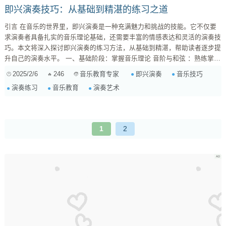
即兴演奏技巧：从基础到精湛的练习之道
引言 在音乐的世界里，即兴演奏是一种充满魅力和挑战的技能。它不仅要
求演奏者具备扎实的音乐理论基础，还需要丰富的情感表达和灵活的演奏技
巧。本文将深入探讨即兴演奏的练习方法，从基础到精湛，帮助读者逐步提
升自己的演奏水平。 一、基础阶段：掌握音乐理论 音阶与和弦 ：熟练掌握
各种音阶和和弦的构成，是进行即兴演奏的基础。建议从大调音阶和小调音
2025/2/6
246
即兴演奏
音乐技巧
音乐教育专家
阶开始，逐步学习七和弦、九和弦等。 节奏感培养 ：通过打击乐器或节奏
演奏练习
音乐教育
演奏艺术
练习，提高自己的节奏感，这...
1
2