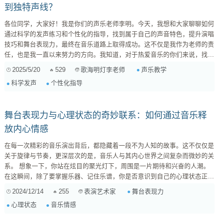
到独特声线？
各位同学，大家好！我是你们的声乐老师李明。今天，我想和大家聊聊如何
通过科学的发声练习和个性化的指导，找到属于自己的声音特色，提升演唱
技巧和舞台表现力，最终在音乐道路上取得成功。这不仅是我作为老师的责
任，也是我一直以来努力的方向。我知道，对于热爱音乐的你们来说，找到
自己的声音，在舞台上自信地歌唱，是多么重要的一件事！ 一、科学发声
2025/5/20
529
声乐教学
歌海明灯李老师
是基石：告别“土法炼钢” 很多同学在刚开始学习声乐的时候，容易陷入一些
科学发声
个性化指导
误区，比如盲目模仿偶像的声音，或者一味追求高音，结果不仅声音变得奇
怪，还容易损伤嗓子。声乐学习，绝不是“土法炼钢”，而是要建立在科学...
舞台表现力与心理状态的奇妙联系：如何通过音乐释
放内心情感
在每一次精彩的音乐演出背后，都隐藏着一段不为人知的故事。这不仅仅是
关于旋律与节奏，更深层次的是，音乐人与其内心世界之间复杂而微妙的关
系。 想象一下，你站在炫目的聚光灯下，周围是一片期待和兴奋的人潮。
在这瞬间，除了要掌握乐器、记住乐谱，你是否意识到自己的心理状态正悄
然左右着你的表现力？ 心理状态与表现力：密不可分 研究显示，一个人的
2024/12/14
255
舞台表现力
表演艺术家
情绪变化会直接影响他们在舞台上的表现。如果你此刻感到紧张或焦虑，这
心理状态
音乐情感
种负面情绪可能使得你的手指僵硬，甚至音色变得暗淡无光。相反，当你放
松、开心时，那种流畅自然的感觉便会如泉涌般展现出来。因此，在准备上