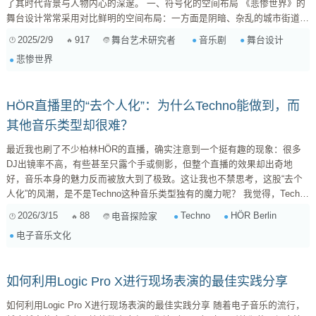
了其时代背景与人物内心的深邃。 一、符号化的空间布局 《悲惨世界》的
舞台设计常常采用对比鲜明的空间布局：一方面是阴暗、杂乱的城市街道，
另一方面是象征希望的光明，只在某些情节中闪现。这种布局不仅让观众感
2025/2/9
917
音乐剧
舞台设计
舞台艺术研究者
受到角色的绝望和斗争，也在无形中引导观众体会生活的不同面相。 二、
悲惨世界
戏剧性的道具使用 例如，第二幕中的Barricade（巴里喀德）不仅是抗争的
象征，还成为角...
HÖR直播里的“去个人化”：为什么Techno能做到，而
其他音乐类型却很难？
最近我也刷了不少柏林HÖR的直播，确实注意到一个挺有趣的现象：很多
DJ出镜率不高，有些甚至只露个手或侧影，但整个直播的效果却出奇地
好，音乐本身的魅力反而被放大到了极致。这让我也不禁思考，这股“去个
人化”的风潮，是不是Techno这种音乐类型独有的魔力呢？ 我觉得，Techno
之所以能很好地实现“去个人化”，很大程度上源于它自身的音乐特性。
2026/3/15
88
Techno
HÖR Berlin
电音探险家
Techno的核心魅力在于其强烈的节奏感、重复性以及由此带来的沉浸式体
电子音乐文化
验。它不追求复杂的旋律和歌词叙事，而是通过鼓点、低音和合成器的循环
变奏，营造出一种催眠般的氛围，让你完全沉浸在身体与节奏的连接中。在
这种语境下，DJ更多是作为声音的编织者...
如何利用Logic Pro X进行现场表演的最佳实践分享
如何利用Logic Pro X进行现场表演的最佳实践分享 随着电子音乐的流行，