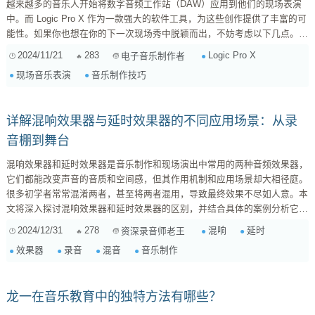
越来越多的音乐人开始将数字音频工作站（DAW）应用到他们的现场表演
中。而 Logic Pro X 作为一款强大的软件工具，为这些创作提供了丰富的可
能性。如果你也想在你的下一次现场秀中脱颖而出，不妨考虑以下几点。
1. 准备好你的项目 在正式排练之前，你需要确保所有素材都已准备就绪。
2024/11/21
283
Logic Pro X
电子音乐制作者
这包括： 音轨管理 ：合理地组织你的音轨，将相似类型或者同一首曲子放
现场音乐表演
音乐制作技巧
在一起，以便于快速查找和调整...
详解混响效果器与延时效果器的不同应用场景：从录
音棚到舞台
混响效果器和延时效果器是音乐制作和现场演出中常用的两种音频效果器，
它们都能改变声音的音质和空间感，但其作用机制和应用场景却大相径庭。
很多初学者常常混淆两者，甚至将两者混用，导致最终效果不尽如人意。本
文将深入探讨混响效果器和延时效果器的区别，并结合具体的案例分析它们
的应用场景。 一、混响效果器 (Reverb) 混响模拟的是声音在空间中反射和
2024/12/31
278
混响
延时
资深录音师老王
衰减的过程。当声音发出后，会遇到墙壁、天花板、地面等障碍物，发生反
效果器
录音
混音
音乐制作
射，这些反射声到达听者耳朵，与直达声混合在一起，形成混响。混响效果
器通过模拟这种反射和衰减过程，来创造不同的空间感。 ...
龙一在音乐教育中的独特方法有哪些？