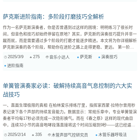
奏，更是情感的传达。当你准备演出时，不妨深入思考这首歌对你的意
义，...
萨克斯进阶指南：多阶段打磨技巧全解析
作为一名萨克斯演奏者，你是否曾遇到过这样的困境：明明练习了很长时
间，但音色和技巧却始终停留在原地？其实，萨克斯的演奏技巧提升并非一
蹴而就，而是需要通过多个阶段的打磨才能逐步精进。本文将为你详细解析
萨克斯演奏的各个阶段，帮助你在进阶之路上走得更稳、更远。 第一阶
段：基础功的巩固 1. 呼吸与气息控制 在萨克斯演奏中，呼吸是基础中的基
2025/3/9
275
萨克斯
演奏技巧
音乐小达人
础。你需要学会运用腹式呼吸，同时保持气息的平稳与持续。具体操作方法
进阶指南
如下： 站立时，双脚分开与肩同宽，保持身体放松。 深呼吸，感受气息从
鼻腔进入，直至充满腹部。 ...
单簧管演奏家必读：破解持续高音气息控制的六大实
战技巧
一、直面生理极限的真相 在柏林爱乐排练厅里，指挥家西蒙·拉特尔曾用秒
表记录下各个声部的持续发音能力。数据显示：常规乐章中，专业单簧管演
奏者平均每17秒必须完成一次隐形换气。而在《春之祭》这样的现代曲目
中，连续32小节的高音咆哮段落直接将这个时间压缩到9秒——这已经逼近
人类横膈膜的物理极限。 二、颠覆认知的气流控制法则 （1）反直觉的储
2025/2/14
335
木管乐器呼吸法
木管声部气控研究员
气策略 维也纳音乐学院的克劳斯教授做过一个有趣实验：让两组学生分别