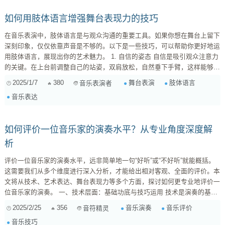
台之前的一系列心理...
如何用肢体语言增强舞台表现力的技巧
在音乐表演中，肢体语言是与观众沟通的重要工具。如果你想在舞台上留下
深刻印象，仅仅依靠声音是不够的。以下是一些技巧，可以帮助你更好地运
用肢体语言，展现出你的艺术魅力。 1. 自信的姿态 自信是吸引观众注意力
的关键。在上台前调整自己的站姿，双肩放松，自然垂下手臂，这样能够让
你看起来更加从容不迫。试着挺胸抬头，给人以强烈存在感。 2. 有效的手
2025/1/7
380
舞台表演
肢体语言
音乐表演者
势 使用手势可以加强你的表达。例如，当你高音部分来临时，用手指向天
音乐表达
空或展开双臂，让观众感受到那种激动与解放。这不仅能增强歌曲的信息，
还能拉近与你听众之间的距离。 3. 情感共...
如何评价一位音乐家的演奏水平？从专业角度深度解
析
评价一位音乐家的演奏水平，远非简单地一句“好听”或“不好听”就能概括。
这需要我们从多个维度进行深入分析，才能给出相对客观、全面的评价。本
文将从技术、艺术表达、舞台表现力等多个方面，探讨如何更专业地评价一
位音乐家的演奏。 一、技术层面：基础功底与技巧运用 技术是演奏的基
础，也是评价演奏水平的重要依据。这包括但不限于以下几个方面： 乐器
2025/2/25
356
音乐演奏
音乐评价
音符精灵
掌握程度： 对于演奏者而言，对乐器的熟练程度是首要考量的因素。这包
音乐技巧
括指法、弓法、气息控制等，是否精准、流畅、自如。例如，小提琴演奏者