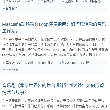
2025/3/24
282
无线MIDI
MIDI控制器
音频老炮儿
MIDI控制器的优势：自由的魅力 相比传统的有线MIDI控制器，无线MIDI控
音乐制作
制器最大的优势就是“自由”。 摆脱线缆束缚： 这是最显而易见的好处。无
论是在录音室...
Maschine现场采样Loop演奏指南：如何玩转你的音乐
工作站？
作为一名电子音乐制作人，我深知在现场演出中运用采样Loop的魅力。它
不仅能丰富你的音乐层次，还能为你的表演注入无限的创意和可能性。今
天，我就来分享一些我使用Native Instruments Maschine采样引擎进行现场
Loop演奏的经验，希望能帮助你更好地驾驭你的音乐工作站，提升你的舞
台表现力。 为什么选择Maschine进行现场采样Loop演奏？ 在深入探讨具体
2025/4/30
204
Maschine
采样
Loop狂人
技巧之前，我想先聊聊为什么我选择Maschine。市面上有很多采样器和
Loop演奏
Loop工作站，但Maschine的优势在于其强大的硬件控制和直观的软件界面
之间的完美结...
音乐剧《悲惨世界》的舞台设计独到之处：如何形塑
情感与故事？
在当代音乐剧中，舞台设计不仅仅是布景，更是传达情感与故事的重要媒
介。《悲惨世界》作为经典的音乐剧，其舞台设计独特而富有表现力，展现