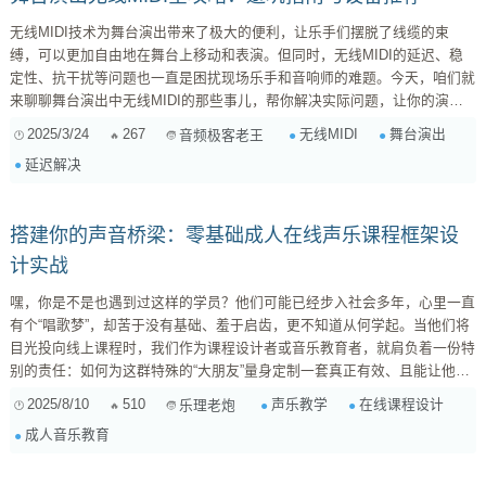
无线MIDI技术为舞台演出带来了极大的便利，让乐手们摆脱了线缆的束
缚，可以更加自由地在舞台上移动和表演。但同时，无线MIDI的延迟、稳
定性、抗干扰等问题也一直是困扰现场乐手和音响师的难题。今天，咱们就
来聊聊舞台演出中无线MIDI的那些事儿，帮你解决实际问题，让你的演出
更精彩！ 一、 无线MIDI：舞台上的“自由之翼” 想想看，在舞台上，键盘手
2025/3/24
267
无线MIDI
舞台演出
音频极客老王
被一堆MIDI线缠绕，吉他手被效果器连接线限制活动范围，这是多么令人
延迟解决
头疼的场景！无线MIDI的出现，就像给乐手们插上了“自由之翼”，让大家可
以尽情释放音乐能量。 1.1 无线MIDI的优势 ...
搭建你的声音桥梁：零基础成人在线声乐课程框架设
计实战
嘿，你是不是也遇到过这样的学员？他们可能已经步入社会多年，心里一直
有个“唱歌梦”，却苦于没有基础、羞于启齿，更不知道从何学起。当他们将
目光投向线上课程时，我们作为课程设计者或音乐教育者，就肩负着一份特
别的责任：如何为这群特殊的“大朋友”量身定制一套真正有效、且能让他们
坚持下来的声乐课？这可不只是把线下内容搬到线上那么简单，它需要我们
2025/8/10
510
声乐教学
在线课程设计
乐理老炮
更深层次的思考。 零基础成人声乐学习，痛点在哪里？ 首先，得摸透咱们
成人音乐教育
的“大朋友”学员。他们跟孩子们可不一样： 心理门槛高： 担心自己“五音不
全”，怕被嘲笑，顾虑多。很多...