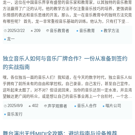
龙一，这位在中国音乐界享有盛誉的音乐家和教育家，以其独特的音乐教育
方法赢得了广泛的认可。他的教学方法不仅注重音乐技巧的培养，更强调音
乐情感的表达和音乐思维的开发。那么，龙一在音乐教育中的独特方法究竟
有哪些呢？ 首先，龙一非常重视音乐基础的训练。他认为，只有打下坚实
的基础，才能在音乐的道路上走得更远。因此，在他的课堂上，学生们会花
2025/2/22
209
音乐教育
教学方法
音乐教育者
费大量的时间进行基本功的练习，如音阶、琶音、和弦等。这些看似枯燥的
龙一
练习，却是音乐学习中不可或缺的一部分。龙一通过各种有趣的方式，让学
生们在快乐中学习，从而提高他们的学习效率。 其次，龙一注重音乐情感
的培养。他认为，音乐不仅仅是技巧的展示...
独立音乐人如何与音乐厂牌合作？一份从准备到签约
的实战指南
嘿，各位独当一面的音乐人们！我知道，在今天的数字时代，独立音乐人似
乎拥有了前所未有的自由和掌控权。自己录音，自己发行，甚至自己宣传，
这听起来太酷了，对不对？但话说回来，当你的音乐达到一定水准，并且渴
望触达更广阔的听众，或是想让自己的音乐事业再上一个台阶时，一个念头
或许会悄悄浮现：要不要和音乐厂牌合作？ 很多人可能觉得，厂牌都“过时”
2025/8/9
402
音乐人合作
唱片公司
声学观察者
了，或者他们只会“压榨”艺人。但作为一个浸淫行业多年的观察者，我想
音乐发行
说，这种看法有点片面了。优秀的音乐厂牌，特别是那些有远见、有资源的
独立厂牌，依然能为独立音乐人带来巨大的价值。他们拥有的，不仅仅是资
金，更是专业团队、行业连接、分发渠道，以及那个你...
舞台演出无线MIDI全攻略：避坑指南与设备推荐