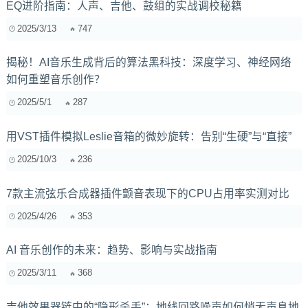
EQ进阶指南：人声、吉他、鼓组的实战调校秘籍
2025/3/13
747
揭秘！AI音乐生成背后的算法黑科技：深度学习、神经网络
如何重塑音乐创作？
2025/5/1
287
用VST插件模拟Leslie音箱的微妙旋转：告别“生硬”与“直接”
2025/10/3
236
7款主流弦乐合成器插件颤音表现下的CPU占用率实测对比
2025/4/26
353
AI 音乐创作的未来：趋势、影响与实战指南
2025/3/11
368
吉他效果器链中的“隐形杀手”：地线回路噪声如何悄无声息地