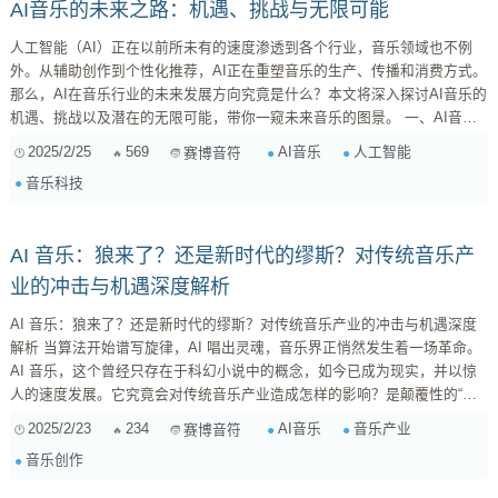
AI音乐的未来之路：机遇、挑战与无限可能
人工智能（AI）正在以前所未有的速度渗透到各个行业，音乐领域也不例
外。从辅助创作到个性化推荐，AI正在重塑音乐的生产、传播和消费方式。
那么，AI在音乐行业的未来发展方向究竟是什么？本文将深入探讨AI音乐的
机遇、挑战以及潜在的无限可能，带你一窥未来音乐的图景。 一、AI音乐
的崛起：技术驱动的变革 近年来，AI音乐领域取得了显著进展，这主要归
2025/2/25
569
AI音乐
人工智能
赛博音符
功于以下几个关键技术的突破： 深度学习（Deep Learning）： 深度学习模
音乐科技
型，如循环神经网络（RNN）、长短期记忆网络（LSTM）和Transformer...
AI 音乐：狼来了？还是新时代的缪斯？对传统音乐产
业的冲击与机遇深度解析
AI 音乐：狼来了？还是新时代的缪斯？对传统音乐产业的冲击与机遇深度
解析 当算法开始谱写旋律，AI 唱出灵魂，音乐界正悄然发生着一场革命。
AI 音乐，这个曾经只存在于科幻小说中的概念，如今已成为现实，并以惊
人的速度发展。它究竟会对传统音乐产业造成怎样的影响？是颠覆性的“狼
来了”，还是激发创作灵感的“新时代缪斯”？本文将深入探讨 AI 音乐对传统
2025/2/23
234
AI音乐
音乐产业
赛博音符
音乐产业的冲击、机遇以及未来发展趋势。 一、AI 音乐的崛起：从“玩具”
音乐创作
到“工具” AI 音乐的发展并非一蹴而就。早期 AI 生成的音乐，往往被认为是
缺乏情感、机械、单调的“玩具”。然而，随着深度学...