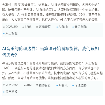
大家好，我是“赛博音符”。 这两年，AI 技术简直火到爆炸，各行各业都在
聊。咱音乐圈也不例外，AI 作曲这事儿，大家讨论得那叫一个热火朝天。
有人觉得，AI 作曲简直是神器，能帮我们快速生成旋律、和弦，甚至还能
编曲，大大提高了创作效率。也有人担心，AI 会不会抢了音乐人的饭碗，
让创作变得千篇一律，失去灵魂。 今儿，咱就来好好聊聊 AI 作曲这事儿，
2025/3/9
1296
AI作曲
音乐创作
赛博音符
看看它到底是你的灵感缪斯，还是洪水猛兽？ 一、 AI 作曲：它都能干啥？
人工智能
先别慌，咱先来了解一下，AI 作曲到底能干些啥？ 1. 旋律生成 ...
AI音乐的伦理边界：当算法开始谱写旋律，我们该如
何思考？
AI音乐的伦理边界：当算法开始谱写旋律，我们该如何思考？ 人工智能
（AI）正以前所未有的速度渗透到我们生活的方方面面，音乐领域也不例
外。从AI作曲、AI编曲到AI音乐生成，技术的发展让创作音乐的门槛越来越
低。然而，当算法开始谱写旋律，当机器也能创造出动人心弦的音乐时，一
系列伦理问题也随之浮出水面。本文将深入探讨AI音乐的伦理边界，剖析其
2025/2/25
409
AI音乐
伦理边界
赛博音符
潜在的挑战，并尝试为未来的发展方向提供一些思考。 一、AI音乐的崛
音乐科技
起：机遇与挑战并存 AI音乐并非横空出世，而是经历了漫长的发展过程。
早期的AI音乐主要集中在模仿现有音乐风格，例如使用马尔可夫链生成类似
巴赫...