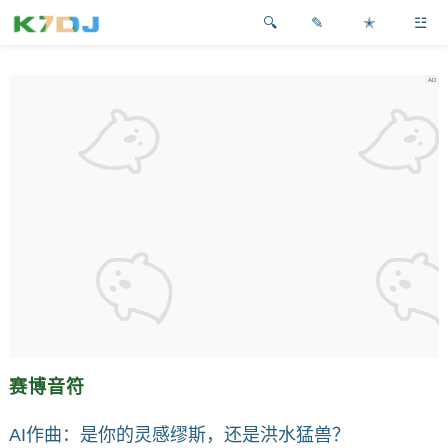
✎
✭
☳
赛博音符
AI作曲：是你的灵感缪斯，还是洪水猛兽？