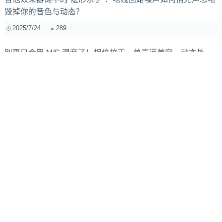
毁掉你的音色与动态？
2025/7/24
289
别再只会用 M/S 混音了！相位校正、单声道兼容、动态处
理…这些进阶技巧你都 Get 了吗？
2025/3/17
471
VR开放世界中的动态音乐引擎：如何让音乐“读懂”玩家情绪
和行为
2025/10/23
354