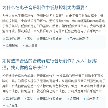
为什么在电子音乐制作中低频控制尤为重要？
为什么在电子音乐制作中低频控制尤为重要？ 在电子音乐制作过程中，低
频的控制是一个非常关键的环节。无论是Techno、House还是Dubstep等电
子音乐类型，低频都是它们的基础。然而，如果低频处理不当，会导致整体
混音浑浊，影响听感。本文将详细探讨为什么低频控制在电子音乐制作中如
此重要。 1. 低频的特点和挑战 低频声音的波长较长，能量较强，这使得它
2024/7/16
303
电子音乐制作
音乐制作爱好者
们在混音中非常容易堆积，尤其是在家庭录音室这种声学环境不理想的地
低频控制
音乐混音
方。低频过多会导致混音听起来混浊、不清晰。为了避免这种情况，我们需
要在制作过程中仔细控制和处理低频。 2. 低频...
如何选择合适的合成器进行音乐创作？从入门到精
通，找到你的音乐伙伴！
如何选择合适的合成器进行音乐创作？ 合成器作为现代音乐制作中不可或
缺的工具，为音乐人提供了无限的可能性。从迷幻的氛围音乐到强劲的电子
舞曲，合成器都能创造出令人惊叹的音色和效果。但是，面对市面上琳琅满
目的合成器，如何选择一款适合自己的合成器，并将其运用到音乐创作中，
成为了许多音乐制作爱好者面临的难题。 1. 明确你的音乐风格和创作方向
2024/9/28
236
合成器
音乐制作
音乐制作爱好者
在选择合成器之前，首先要明确你的音乐风格和创作方向。不同的合成器拥
电子音乐
有不同的音色特色和功能，适合不同的音乐类型。例如，如果你偏爱制作氛