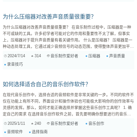
围音乐，可以选择具有丰富延音和深邃音色的合成器，如模拟合成器或虚拟
模拟合成器...
为什么压缩器对改善声音质量很重要？
为什么压缩器对改善声音质量很重要？ 在音乐制作过程中，压缩器是一种
不可或缺的工具。许多初学者可能对它的作用和重要性不太了解，但事实
上，压缩器对于提升声音质量有着关键作用。 什么是压缩器？ 压缩器是一
种动态处理工具，它通过减少音频信号的动态范围，使得整体声音更加平衡
和紧凑。当音量超过设定的阈值时，压缩器会自动降低音量，从而避免过度
2024/7/14
314
压缩器
声音质量
音乐制作爱好者
的峰值，提升整体听觉体验。 压缩器的主要作用 平衡音量 ：压缩器可以平
录音技巧
滑过大的音量变化，使得歌曲中的各个元素更加协调统一。 ...
如何选择适合自己的音乐创作软件？
在现代音乐创作中，选择合适的音频软件是非常关键的一步。不同的软件不
仅在功能上有所不同，界面设计和操作体验也可能极大影响你的创作效率与
灵感的发挥。那么，如何才能正确选择并掌握这些音乐创作工具呢？ 1. 确
定自己的需求 在选择音乐创作软件之前，首先要明确你想要进行的音乐风
格和创作流程。比如，如果你是电子音乐制作爱好者，可能更倾向于使用
2025/1/11
240
音乐创作
音乐制作爱好者
Ableton Live或FL Studio，这些软件对即时演唱和现场表演非常友好。而如
音频软件
选择指南
果你侧重于制作传统乐器混音，Pro Tools或Logic Pro X可能更适合你。 2.