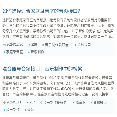
如何选择适合家庭录音室的音频接口？
选择适合家庭录音室的音频接口是每位音乐制作爱好者必须面对的重要任
务。适当的音频接口不仅能改善录音质量，还能提高制作效率。以下，我将
分享几个关键因素，帮助你做出明智的决定。 1. 了解你的需求 在决定购买
之前，首先要明确你的录音需求。如果你是一位歌手，或许只需要一个简单
的 USB 音频接口，它可以直接连接到电脑，具备不错的音质和便捷性。如
2024/12/20
226
音频接口
音乐制作爱好者
果你是在录制乐队或多轨音乐，建议选择具有多个输入通道和输出通道的设
家庭录音室
音乐制作
备。 2. 音频接口的种类 音频接口一般分为 USB、FireWire 和 Thunderbolt
类型。对大多数家庭录音室而...
混音器与音频接口：音乐制作中的桥梁
混音器与音频接口：音乐制作中的桥梁 对于音乐制作爱好者来说，混音器
和音频接口是必不可少的设备。它们是将乐器、人声等声音信号从模拟世界
转化为数字世界，并在数字音频工作站 (DAW) 中进行处理的关键桥梁。 混
音器：声音的控制中心 混音器是音频信号处理的核心设备，它可以接收来
自不同声源的信号，进行音量调节、音色塑造、信号路由等操作，最终将多
2024/10/1
257
混音器
音频接口
音乐制作爱好者
个音频信号混合在一起，形成最终的混音效果。 混音器的主要功能： 输入
音乐制作
录音
通道： 每个输入通道通常包含一...