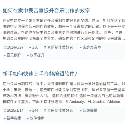
如何在家中录音室提升音乐制作的效率
在家中建立一个录音室是许多音乐制作爱好者的梦想。然而，如何在这个有
限的空间内提高音乐制作的效率，却是一个值得探讨的话题。以下是一些实
用的建议，帮助你在家中的录音室里更高效地进行音乐创作。 首先，合理
规划录音室的空间布局至关重要。确保你的工作区域有足够的空间来放置必
要的设备，如键盘、音频接口、监听音箱等。同时，保持工作区域的整洁，
2024/6/27
230
家庭录音室
音乐制作爱好者
可以减少在制作过程中的干扰。 其次，选择合适的音频设备也是提高效率
音乐制作
效率提升
的关键。一个高质量的音频接口可以提供更清晰的声音输入和输出，而一对
好的监听音箱则能帮助你更准确地判断音乐的混音效果。 此外，利用现代
音乐制作软件的功能，可以...
新手如何快速上手音频编辑软件？
在当今音乐制作的世界中，音频编辑软件是每位音乐爱好者必备的工具。对
于新手来说，快速上手这些软件可能会感到有些困难，但只要掌握一些基本
技巧和方法，就能轻松入门。 选择合适的软件 选择一款适合自己的音频编
辑软件至关重要。市面上有许多选择，如Audacity、FL Studio、Ableton
Live等。Audacity是一款免费且开源的软件，适合初学者使用；而FL Studio
2025/1/14
244
音频编辑
音乐制作爱好者
和Ableton Live则提供了更丰富的功能，适合有一定基础的用户。 学习基本
新手指南
软件使用
操作 一旦选择了软件，接下来就是学习基本操作。大多数音频编辑软件都
提供了...