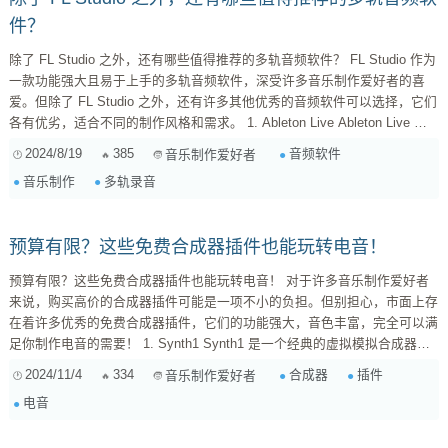
件？
除了 FL Studio 之外，还有哪些值得推荐的多轨音频软件？ FL Studio 作为
一款功能强大且易于上手的多轨音频软件，深受许多音乐制作爱好者的喜
爱。但除了 FL Studio 之外，还有许多其他优秀的音频软件可以选择，它们
各有优劣，适合不同的制作风格和需求。 1. Ableton Live Ableton Live 以
其灵活的循环工作流程和强大的现场表演功能而闻名。它非常适合电子音乐
2024/8/19
385
音频软件
音乐制作爱好者
制作，但也能够胜任其他类型的音乐制作。其独特的会话视图（Session
音乐制作
多轨录音
View）允许你将片段排列成网格，并实时触发它...
预算有限？这些免费合成器插件也能玩转电音！
预算有限？这些免费合成器插件也能玩转电音！ 对于许多音乐制作爱好者
来说，购买高价的合成器插件可能是一项不小的负担。但别担心，市面上存
在着许多优秀的免费合成器插件，它们的功能强大，音色丰富，完全可以满
足你制作电音的需要！ 1. Synth1 Synth1 是一个经典的虚拟模拟合成器插
件，它拥有简洁的界面和强大的功能，可以模拟出多种经典合成器的声音，
2024/11/4
334
合成器
插件
音乐制作爱好者
例如 Roland TB-303、Moog Minimoog 等。它拥有多种波形、滤波器、调
电音
制器和效果器，可以让你轻松地创造出各种各样的声音。 2. TAL-U-No-LX
...