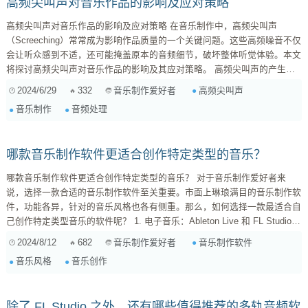
高频尖叫声对音乐作品的影响及应对策略
高频尖叫声对音乐作品的影响及应对策略 在音乐制作中，高频尖叫声
（Screeching）常常成为影响作品质量的一个关键问题。这些高频噪音不仅
会让听众感到不适，还可能掩盖原本的音频细节，破坏整体听觉体验。本文
将探讨高频尖叫声对音乐作品的影响及其应对策略。 高频尖叫声的产生原
因 高频尖叫声通常来源于以下几个方面： 设备故障 ：录音设备或音频接口
2024/6/29
332
高频尖叫声
音乐制作爱好者
故障会产生高频噪音。 电磁干扰 ：录音环境中存在的电磁干扰会导致音频
音乐制作
音频处理
信号出现尖叫声。 ...
哪款音乐制作软件更适合创作特定类型的音乐？
哪款音乐制作软件更适合创作特定类型的音乐？ 对于音乐制作爱好者来
说，选择一款合适的音乐制作软件至关重要。市面上琳琅满目的音乐制作软
件，功能各异，针对的音乐风格也各有侧重。那么，如何选择一款最适合自
己创作特定类型音乐的软件呢？ 1. 电子音乐：Ableton Live 和 FL Studio
Ableton Live 和 FL Studio 是电子音乐制作领域的两大巨头，拥有丰富的功
2024/8/12
682
音乐制作软件
音乐制作爱好者
能和强大的音效库。 Ableton Live 更加注重实时演奏和...
音乐风格
音乐创作
除了 FL Studio 之外，还有哪些值得推荐的多轨音频软