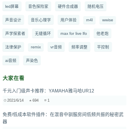
led屏幕
音色探险家
硬件合成器
随机电压
声音设计
音乐心理学
用户体验
m4l
wwise
声学探索者
无缝循环
max for live lfo
他老炮
法律保护
remix
vr音频
频率调整
平控制
ai音频
声染色
大家在看
千元入门级声卡推荐：YAMAHA雅马哈UR12
2021/6/14
694
1
免费/低成本软件插件：在混音中驯服房间低频共振的秘密武
器