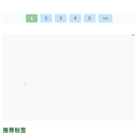
鼓、军鼓、贝斯鼓、镲片...
1
2
3
4
5
>>
推荐标签