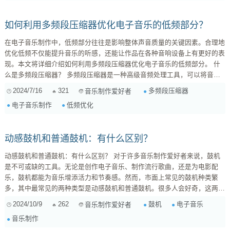
软件的功能与界面 ...
如何利用多频段压缩器优化电子音乐的低频部分？
在电子音乐制作中，低频部分往往是影响整体声音质量的关键因素。合理地
优化低频不仅能提升音乐的听感，还能让作品在各种音响设备上有更好的表
现。本文将详细介绍如何利用多频段压缩器优化电子音乐的低频部分。 什
么是多频段压缩器？ 多频段压缩器是一种高级音频处理工具，可以将音频
信号分成多个频段，并对每个频段进行独立的压缩处理。与传统的单频段压
2024/7/16
321
多频段压缩器
音乐制作爱好者
缩器相比，多频段压缩器能够更加精细地控制不同频段的动态范围，从而达
电子音乐制作
低频优化
到更精准的声音处理效果。 电子音乐低频优化的挑战 电子音乐的低频部分
通常包含重低音（sub-bass）和低音（bass）两部分。这些频...
动感鼓机和普通鼓机：有什么区别？
动感鼓机和普通鼓机：有什么区别？ 对于许多音乐制作爱好者来说，鼓机
是不可或缺的工具。无论是创作电子音乐、制作流行歌曲，还是为电影配
乐，鼓机都能为音乐增添活力和节奏感。然而，市面上常见的鼓机种类繁
多，其中最常见的两种类型是动感鼓机和普通鼓机。很多人会好奇，这两种
鼓机之间到底有什么区别？ 动感鼓机：为音乐注入活力 动感鼓机，也称为
2024/10/9
262
鼓机
电子音乐
音乐制作爱好者
采样鼓机，其核心是通过采样各种鼓的声音来模拟真实的鼓点。它通常具有
音乐制作
以下特点： 丰富的音色选择： 动感鼓机可以模拟各种鼓的声音，包括架子