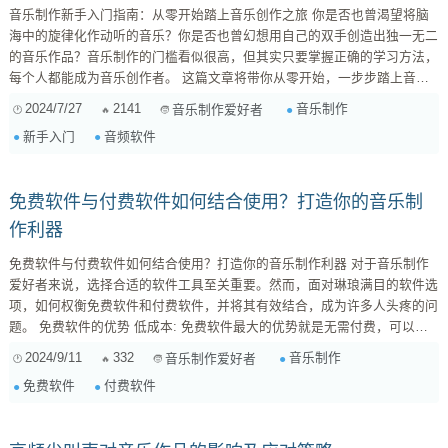
音乐制作新手入门指南：从零开始踏上音乐创作之旅 你是否也曾渴望将脑
海中的旋律化作动听的音乐？你是否也曾幻想用自己的双手创造出独一无二
的音乐作品？音乐制作的门槛看似很高，但其实只要掌握正确的学习方法，
每个人都能成为音乐创作者。 这篇文章将带你从零开始，一步步踏上音乐
制作之旅，让你了解音乐制作的基本知识、常用工具和技巧，并提供一些实
2024/7/27
2141
音乐制作
音乐制作爱好者
用的学习资源和建议。 1. 了解音乐制作流程 音乐制作是一个复杂的流程，
新手入门
音频软件
通常包括以下几个步骤： 构思和创作 ：首先你需要构思音乐的主题、旋
律、...
免费软件与付费软件如何结合使用？打造你的音乐制
作利器
免费软件与付费软件如何结合使用？打造你的音乐制作利器 对于音乐制作
爱好者来说，选择合适的软件工具至关重要。然而，面对琳琅满目的软件选
项，如何权衡免费软件和付费软件，并将其有效结合，成为许多人头疼的问
题。 免费软件的优势 低成本: 免费软件最大的优势就是无需付费，可以轻
松入手，降低音乐制作的入门门槛。 功能完善: 许多免费软件的功能已经相
2024/9/11
332
音乐制作
音乐制作爱好者
当完善，足以满足大部分基础的音乐制作需求。 ...
免费软件
付费软件