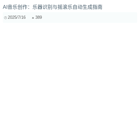
AI音乐创作：乐器识别与摇滚乐自动生成指南
2025/7/16
389
监听音箱摆位有讲究！声学环境优化全攻略，告别混音踩坑
2025/5/9
697
1
1
音乐人如何与粉丝互动并建立联系：从社交媒体到线下活动
的全面指南
2024/8/19
835