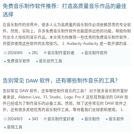
免费音乐制作软件推荐：打造高质量音乐作品的最佳
选择
在音乐制作的世界中，很多人认为高质量的音乐制作必须依赖昂贵的专业软
件。然而，实际上，许多免费音乐制作软件也能提供出色的功能，帮助你制
作出令人惊叹的音乐作品。本文将为你推荐一些优秀的免费音乐制作软件，
并提供使用这些软件的实用技巧。 1. Audacity Audacity 是一款开源的音频
编辑软件，广受欢迎。它提供了多轨录音、音频剪辑和效果处理等功能。尽
2024/9/6
281
音乐制作软件
音乐制作爱好者
管界面简单，但它的强大功能使其成为音乐制作爱好者的理想选择。特别适
免费音乐软件
音乐创作工具
合进行音频录制和后期处理。 2. Cakewalk by BandLab ...
告别常见 DAW 软件，还有哪些制作音乐的工具？
告别常见 DAW 软件，还有哪些制作音乐的工具？ 对于很多音乐制作爱好
者来说，Ableton Live、FL Studio、Logic Pro X 这些耳熟能详的 DAW 软
件已经成为了制作音乐的必备工具。然而，除了这些常见的 DAW 软件之
外，还有很多其他优秀的音乐制作工具，等待着我们去探索和使用。 1. 非
传统 DAW 软件：Reason Reason 是一款由 Propellerhead Software 开发
2024/8/3
343
音乐制作
音乐软件
音乐制作爱好者
的音乐制作软件，它采用的是独特的“虚拟乐器”和“音序器”组合，为音乐制
音频工具
作提供了与传统 DAW ...