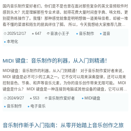
国内音乐制作爱好者们，你们是不是也曾在面对那些复杂的英文音频软件时
感到头大？光是理解那些专业术语，就得花费大量时间查字典、啃文档，更
别提熟练操作了。我懂！那种感觉就像是明明想做一道美味佳肴，却被一堆
看不懂的菜谱和陌生的厨具绊住了脚。 所以，今天我想给大家推荐几款界
面到说明书都完全本地化的专业混音/母带工具，让创作真正回归纯粹！ 1.
2025/12/17
647
音乐制作
混音
音浪小王子
XXX (假设有这么一款软件): 优点: 完全中文界面，操作逻辑符合国人习
本地化
惯，自带丰富的中文教程和案例。 ...
MIDI 键盘：音乐制作的利器，从入门到精通！
MIDI键盘：音乐制作的利器，从入门到精通！ 对于音乐制作爱好者来说，
MIDI 键盘是必不可少的工具之一。它不仅可以用来演奏旋律，还可以用来
控制音色、节奏、和声等音乐元素，为你的音乐创作带来无限可能。 MIDI
键盘是什么？ MIDI 键盘是一种连接到电脑或其他设备的键盘，它可以将你
的演奏信息转换成 MIDI 数据，并发送到你的音乐软件中。MIDI 数据包含
2024/9/27
553
MIDI键盘
音乐制作爱好者
了音符、音高、速度、控制器等信息，可以用来控制各种音乐参数。 MIDI
音乐制作
电子音乐
键盘的优势 与传统的键盘相比，MIDI 键盘具有以下优势： ...
音乐制作新手入门指南：从零开始踏上音乐创作之旅