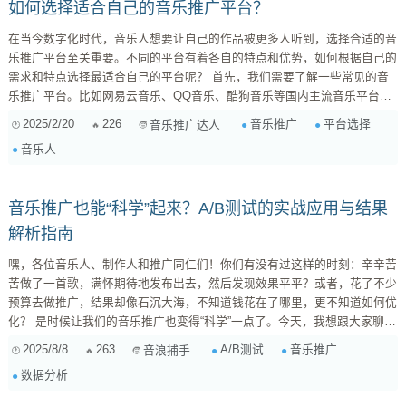
如何选择适合自己的音乐推广平台？
在当今数字化时代，音乐人想要让自己的作品被更多人听到，选择合适的音
乐推广平台至关重要。不同的平台有着各自的特点和优势，如何根据自己的
需求和特点选择最适合自己的平台呢？ 首先，我们需要了解一些常见的音
乐推广平台。比如网易云音乐、QQ音乐、酷狗音乐等国内主流音乐平台，
它们拥有庞大的用户基础和丰富的资源，是音乐人推广作品的理想选择。此
2025/2/20
226
音乐推广
平台选择
音乐推广达人
外，还有一些新兴的音乐平台，如抖音、快手等短视频平台，它们凭借独特
音乐人
的传播方式和强大的社交功能，也成为了音乐人推广作品的重要渠道。 其
次，我们要根据自己的音乐风格和目标受众来选择平台。如果你的音乐风格
偏向流行、摇滚等大众化风格，那么选择用...
音乐推广也能“科学”起来？A/B测试的实战应用与结果
解析指南
嘿，各位音乐人、制作人和推广同仁们！你们有没有过这样的时刻：辛辛苦
苦做了一首歌，满怀期待地发布出去，然后发现效果平平？或者，花了不少
预算去做推广，结果却像石沉大海，不知道钱花在了哪里，更不知道如何优
化？ 是时候让我们的音乐推广也变得“科学”一点了。今天，我想跟大家聊聊
一个在互联网营销领域被广泛应用，但在音乐圈似乎还未得到足够重视的利
2025/8/8
263
A/B测试
音乐推广
音浪捕手
器——A/B测试。它不是什么玄学，而是一种数据驱动的决策方法，能帮你
数据分析
实打实地找到最有效的推广策略。 什么是A/B测试，以及它在音乐推广中的
魔力？ A/B测试简单来说，就是为同一个目标（...