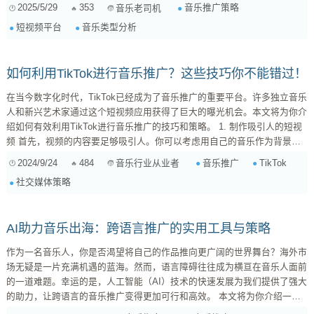
式，让你的音乐直击目标受众的心。我会尽量避免学院派的分析，用更接地
2025/5/29
353
音乐推广策略
音乐老司机
气的方式，结合案例和数据，帮你理清思路。 一、摸清门道：不同音乐类
短视频平台
音乐类型分析
型的受众画像 想做好推广，首先得了解你的听众是谁。不同类型的音乐，
吸引的受众群体有着显著差异。让我们先来简单勾勒一下古典、流行、电音
这...
如何利用TikTok进行音乐推广？这些技巧你不能错过！
在当今数字化时代，TikTok已经成为了音乐推广的重要平台。许多独立音乐
人和新兴艺术家通过这个短视频应用获得了巨大的曝光机会。本文将为你介
绍如何有效利用TikTok进行音乐推广的技巧和策略。 1. 制作吸引人的短视
频 首先，视频的内容要足够吸引人。你可以考虑用自己的音乐作为背景，
配合一些创意的舞蹈或故事情节。例如，制作一个小型的舞蹈挑战，鼓励观
2024/9/24
484
音乐推广
TikTok
音乐行业从业者
众模仿并使用你的音乐。这种互动性能够快速吸引大量用户的注意。 2. 参
社交媒体策略
与热门话题与挑战 TikTok上经常会有一些热门话题或挑战，你可以利用这
些趋势来推广自己的音乐。加入这些挑战不仅能...
AI助力音乐出海：跨语言推广的实用工具与策略
作为一名音乐人，你是否渴望将自己的作品推向更广阔的世界舞台？海外市
场无疑是一片充满机遇的蓝海。然而，语言障碍往往成为横亘在音乐人面前
的一道难题。幸运的是，人工智能（AI）技术的快速发展为我们提供了强大
的助力，让跨语言的音乐推广变得更加可行和高效。 本文将为你介绍一些
实用的AI工具和策略，帮助你打破语言壁垒，成功将音乐推广到海外市场。