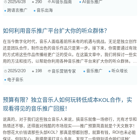
2025/6/28
290
AI音乐推广
AI音乐指南
一、AI音乐翻译与本地化 音乐的魅力在于其能够跨越语言的界限，但歌词
跨语言推广
音乐出海
作为音乐的重要组成部分，其含义的精准传达至关重要。AI翻译工具能够帮
助你将歌词翻译成目标市场的语言，并进行本地化处理，使其更符合当地文
化和语境。...
如何利用音乐推广平台扩大你的听众群体？
在当今数字化时代，音乐人面临着前所未有的机遇与挑战。无论是独立创作
还是团队合作，制作出色的音乐作品只是第一步。接下来，你需要通过有效
的方式将这些作品传播给更广泛的受众。在这篇文章中，我们将探讨一些实
用的方法和技巧，以帮助你利用各种音乐推广平台来扩大你的听众群体。
了解目标受众至关重要。不同的平台吸引了不同类型的人群。例如，如果你
2025/2/20
198
音乐推广
听众增长
音乐营销专家
的风格偏向电子舞曲，那么像SoundCloud和Beatport这样的专业网站可能
电子音乐
会比传统流媒体服务（如Spotify）更适合你。研究各个平台用户的数据和
行为习惯，可以为后续的内容发布策略提供指导。 在选定的平台上创建高
质量内容至关重要...
预算有限？独立音乐人如何玩转低成本KOL合作，实
现看得见的音乐推广回报！
说真的，对于我们这些独立音乐人来说，搞音乐就像一场修行，光有才华和
热情还不够，还得面对残酷的市场现实——推广预算简直就是个天文数字！
你想花大价钱请那些头部KOL？那真是想都别想，就算有钱，ROI也未必能
保证。但别灰心，我摸爬滚打这么多年，发现了一些特别适合咱们这种“穷”