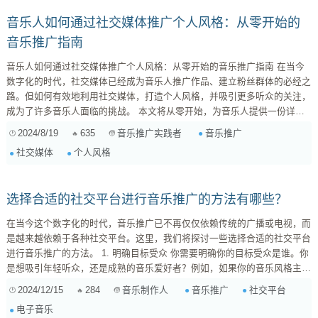
音乐人如何通过社交媒体推广个人风格：从零开始的
音乐推广指南
音乐人如何通过社交媒体推广个人风格：从零开始的音乐推广指南 在当今
数字化的时代，社交媒体已经成为音乐人推广作品、建立粉丝群体的必经之
路。但如何有效地利用社交媒体，打造个人风格，并吸引更多听众的关注，
成为了许多音乐人面临的挑战。 本文将从零开始，为音乐人提供一份详细
的社交媒体推广指南，帮助你了解如何通过社交媒体平台，有效地推广你的
2024/8/19
635
音乐推广
音乐推广实践者
音乐，并建立属于自己的音乐品牌。 1. 选择合适的社交媒体平台 不同的社
社交媒体
个人风格
交媒体平台拥有不同的用户群体和使用习惯，因此选择合适的平台是第一
步。例如，抖音、快手等平台更适合短...
选择合适的社交平台进行音乐推广的方法有哪些？
在当今这个数字化的时代，音乐推广已不再仅仅依赖传统的广播或电视，而
是越来越依赖于各种社交平台。这里，我们将探讨一些选择合适的社交平台
进行音乐推广的方法。 1. 明确目标受众 你需要明确你的目标受众是谁。你
是想吸引年轻听众，还是成熟的音乐爱好者？例如，如果你的音乐风格主打
电子舞曲（EDM），那么以 Instagram 和 TikTok 为主的年轻用户群体可能
2024/12/15
284
音乐推广
社交平台
音乐制作人
更符合你的目标。相对而言，Facebook 可能更适合一些成熟的听众。 2.
电子音乐
选择合适的平台 不同的社交...