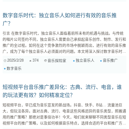
数字音乐时代：独立音乐人如何进行有效的音乐推
广？
引言 在数字音乐时代，独立音乐人面临着前所未有的机遇与挑战。与传统
的唱片公司签约不同，独立音乐人需要自己承担起音乐创作、制作、发行和
推广的全过程。如何在这个竞争激烈的市场中脱颖而出，进行有效的音乐推
广，成为了每个独立音乐人必须面对的问题。本文将深入探讨数字音乐时代
下，独立音乐人如何进行有效的音乐推广。 1. 了解目标受众 在开始任何推
2025/2/28
374
独立音乐人
音乐推广
音乐探险家
广活动之前，独立音乐人首先需要明确自己的目标受众。了解你的听众是
数字音乐
谁，他们的音乐口味、年龄层、地理位置、消费习惯等信息，将帮助你制定
更加精准的推广策略。 社交媒体分析 ...
短视频平台音乐推广差异化：古典、流行、电音，谁
的玩法更有效？如何精准定位？
短视频平台，早已成为音乐宣发的新战场。抖音、快手、B站… 流量池巨
大，但玩法各异。面对古典、流行、电音这些风格迥异的音乐类型，照搬通
用的推广策略？那绝对是事倍功半！今天，咱们就来聊聊不同类型音乐在短
视频平台的推广策略，以及如何根据音乐特点，选择合适的平台和推广方