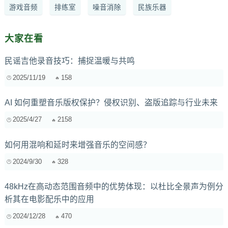
游戏音频
排练室
噪音消除
民族乐器
大家在看
民谣吉他录音技巧：捕捉温暖与共鸣
2025/11/19
158
AI 如何重塑音乐版权保护？侵权识别、盗版追踪与行业未来
2025/4/27
2158
如何用混响和延时来增强音乐的空间感？
2024/9/30
328
48kHz在高动态范围音频中的优势体现：以杜比全景声为例分
析其在电影配乐中的应用
2024/12/28
470