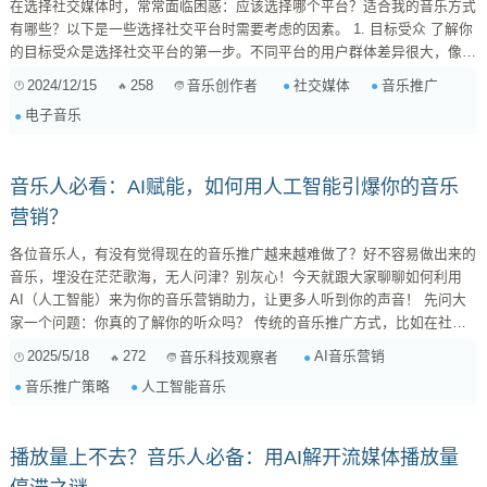
在选择社交媒体时，常常面临困惑：应该选择哪个平台？适合我的音乐方式
有哪些？以下是一些选择社交平台时需要考虑的因素。 1. 目标受众 了解你
的目标受众是选择社交平台的第一步。不同平台的用户群体差异很大，像
TikTok更受年轻人欢迎，而Facebook的用户偏向于30岁以上。如果你的音
2024/12/15
258
社交媒体
音乐推广
音乐创作者
乐风格更适合年轻人，比如电子舞曲，那么TikTok可能是个好选择。如果你
电子音乐
更想吸引成熟的听众，Facebook或者YouTube可能更合适。 2. 平台功能 不
同社交平台提供不同的功能...
音乐人必看：AI赋能，如何用人工智能引爆你的音乐
营销？
各位音乐人，有没有觉得现在的音乐推广越来越难做了？好不容易做出来的
音乐，埋没在茫茫歌海，无人问津？别灰心！今天就跟大家聊聊如何利用
AI（人工智能）来为你的音乐营销助力，让更多人听到你的声音！ 先问大
家一个问题：你真的了解你的听众吗？ 传统的音乐推广方式，比如在社交
媒体上发帖、找朋友转发、参加音乐节等等，效果往往比较有限，而且很难
2025/5/18
272
AI音乐营销
音乐科技观察者
精准触达目标受众。但AI的出现，改变了这一切！AI可以帮助我们更深入地
音乐推广策略
人工智能音乐
了解听众的喜好、习惯，从而制定更有效的营销策略。 AI音乐营销的核
心：精准、个性化、数据驱动 简单来说，...
播放量上不去？音乐人必备：用AI解开流媒体播放量