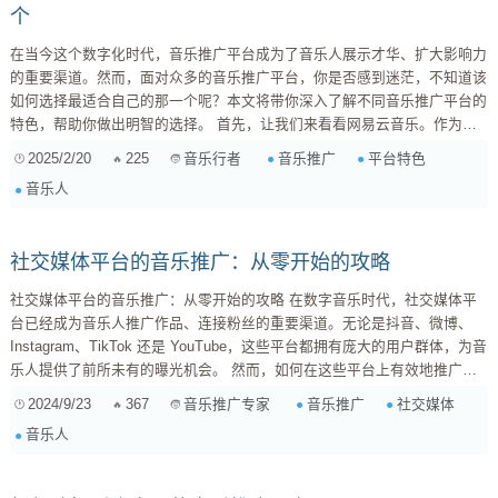
个
在当今这个数字化时代，音乐推广平台成为了音乐人展示才华、扩大影响力
的重要渠道。然而，面对众多的音乐推广平台，你是否感到迷茫，不知道该
如何选择最适合自己的那一个呢？本文将带你深入了解不同音乐推广平台的
特色，帮助你做出明智的选择。 首先，让我们来看看网易云音乐。作为国
内知名的音乐平台，网易云音乐以其独特的社区氛围和丰富的音乐资源吸引
2025/2/20
225
音乐推广
平台特色
音乐行者
了大量用户。在这里，你可以创建自己的歌单，分享你喜欢的音乐，与志同
音乐人
道合的音乐爱好者交流互动。此外，网易云音乐还提供了丰富的音乐推荐功
能，根据你的听歌习惯和喜好，为你推荐符合口味的新歌和新专辑。对于音
乐人来说，网易云音乐也是一个展示自己作品的好平台。你...
社交媒体平台的音乐推广：从零开始的攻略
社交媒体平台的音乐推广：从零开始的攻略 在数字音乐时代，社交媒体平
台已经成为音乐人推广作品、连接粉丝的重要渠道。无论是抖音、微博、
Instagram、TikTok 还是 YouTube，这些平台都拥有庞大的用户群体，为音
乐人提供了前所未有的曝光机会。 然而，如何在这些平台上有效地推广自
己的音乐，并非易事。本文将从零开始，为你提供一份详细的攻略，帮助你
2024/9/23
367
音乐推广
社交媒体
音乐推广专家
更好地利用社交媒体平台进行音乐推广。 1. 选择适合你的平台 不同的社交
音乐人
媒体平台拥有不同的用户群体和文化氛围。你需要根据自己的音乐风格、目
标受众以及平台特点进行选择。 ...