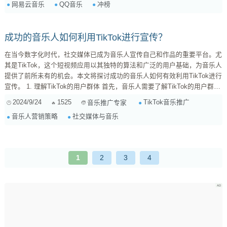
网易云音乐
QQ音乐
冲榜
音乐平台的“冲榜”逻辑。虽然每个平台都有自己的算法，但万变不离其宗。
一般来说，影响歌曲排名的因素主要有以下几个： ...
成功的音乐人如何利用TikTok进行宣传？
在当今数字化时代，社交媒体已成为音乐人宣传自己和作品的重要平台。尤
其是TikTok，这个短视频应用以其独特的算法和广泛的用户基础，为音乐人
提供了前所未有的机会。本文将探讨成功的音乐人如何有效利用TikTok进行
宣传。 1. 理解TikTok的用户群体 首先，音乐人需要了解TikTok的用户群
体。TikTok的用户主要是年轻人，他们喜欢新鲜、有趣和富有创意的内容。
2024/9/24
1525
TikTok音乐推广
音乐推广专家
因此，音乐人应该根据这一点来调整自己的宣传策略，制作符合年轻人喜好
音乐人营销策略
社交媒体与音乐
的内容。 2. 制作引人注目的短视频 在TikTok上，短视频是吸引观众的关
键。音乐人可以通过创意的...
1
2
3
4