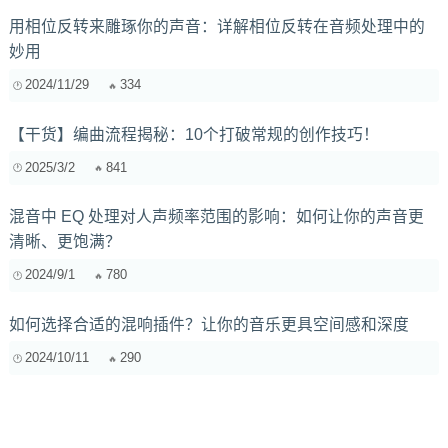
用相位反转来雕琢你的声音：详解相位反转在音频处理中的
妙用
2024/11/29
334
【干货】编曲流程揭秘：10个打破常规的创作技巧！
2025/3/2
841
混音中 EQ 处理对人声频率范围的影响：如何让你的声音更
清晰、更饱满？
2024/9/1
780
如何选择合适的混响插件？让你的音乐更具空间感和深度
2024/10/11
290
灵感枯竭？音乐创作人如何从生活中汲取养分，突破瓶颈？
2025/4/30
310