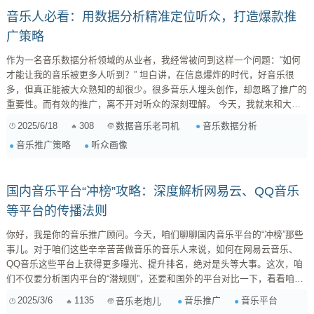
音乐人必看：用数据分析精准定位听众，打造爆款推
广策略
作为一名音乐数据分析领域的从业者，我经常被问到这样一个问题：“如何
才能让我的音乐被更多人听到？” 坦白讲，在信息爆炸的时代，好音乐很
多，但真正能被大众熟知的却很少。很多音乐人埋头创作，却忽略了推广的
重要性。而有效的推广，离不开对听众的深刻理解。 今天，我就来和大家
聊聊如何利用音乐数据分析，帮助音乐人更好地了解听众，制定更有效的音
2025/6/18
308
音乐数据分析
数据音乐老司机
乐推广策略，让你的音乐不再“养在深闺人未识”。 1. 数据是金矿：音乐数据
音乐推广策略
听众画像
从哪里来？ 首先，我们要明确一点：巧妇难为无米之炊。数据分析的前提
是拥有数据。那么，音乐数据从哪里来呢？ ...
国内音乐平台“冲榜”攻略：深度解析网易云、QQ音乐
等平台的传播法则
你好，我是你的音乐推广顾问。今天，咱们聊聊国内音乐平台的“冲榜”那些
事儿。对于咱们这些辛辛苦苦做音乐的音乐人来说，如何在网易云音乐、
QQ音乐这些平台上获得更多曝光、提升排名，绝对是头等大事。这次，咱
们不仅要分析国内平台的“潜规则”，还要和国外的平台对比一下，看看咱们
的音乐之路，该怎么走。 一、国内音乐平台“冲榜”现状：规则与玄学并存
2025/3/6
1135
音乐推广
音乐平台
音乐老炮儿
1.1 平台规则解析：听歌、分享、评论，缺一不可 首先，咱们得搞清楚国内