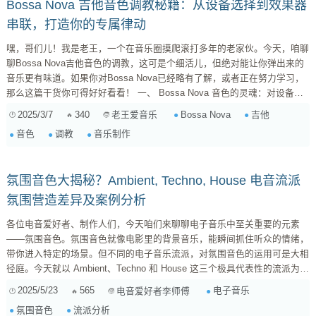
Bossa Nova 吉他音色调教秘籍：从设备选择到效果器
串联，打造你的专属律动
嘿，哥们儿！我是老王，一个在音乐圈摸爬滚打多年的老家伙。今天，咱聊
聊Bossa Nova吉他音色的调教，这可是个细活儿，但绝对能让你弹出来的
音乐更有味道。如果你对Bossa Nova已经略有了解，或者正在努力学习，
那么这篇干货你可得好好看看！ 一、 Bossa Nova 音色的灵魂：对设备的
选择 1. 吉他：一把好琴是基础 首先，得有一把好吉他。虽然Bossa Nova
2025/3/7
340
Bossa Nova
吉他
老王爱音乐
可以用各种吉他演奏，但最经典的选择还是 尼龙弦古典吉他 。为啥？因为
音色
调教
音乐制作
尼龙弦的音色更温暖、圆润，特别适合Bossa Nova那种慵懒、浪漫的氛
围...
氛围音色大揭秘？Ambient, Techno, House 电音流派
氛围营造差异及案例分析
各位电音爱好者、制作人们，今天咱们来聊聊电子音乐中至关重要的元素
——氛围音色。氛围音色就像电影里的背景音乐，能瞬间抓住听众的情绪，
带你进入特定的场景。但不同的电子音乐流派，对氛围音色的运用可是大相
径庭。今天就以 Ambient、Techno 和 House 这三个极具代表性的流派为
例，深入剖析它们在氛围音色上的特点和运用方式，再结合具体案例，让你
2025/5/23
565
电子音乐
电音爱好者李师傅
彻底搞懂氛围音色的奥秘！ 什么是氛围音色？它为何如此重要？ 在深入不
氛围音色
流派分析
同流派的细节之前，先明确一下“氛围音色”的概念。简单来说，氛围音色就