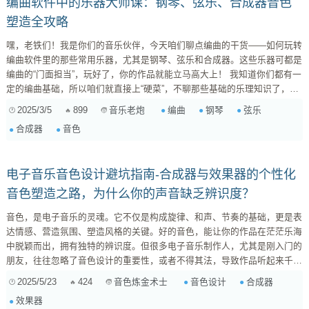
编曲软件中的乐器大师课：钢琴、弦乐、合成器音色
塑造全攻略
嘿，老铁们！我是你们的音乐伙伴，今天咱们聊点编曲的干货——如何玩转
编曲软件里的那些常用乐器，尤其是钢琴、弦乐和合成器。这些乐器可都是
编曲的“门面担当”，玩好了，你的作品就能立马高大上！ 我知道你们都有一
定的编曲基础，所以咱们就直接上“硬菜”，不聊那些基础的乐理知识了，直
接深入到每个乐器的音色塑造技巧，让你的音乐更上一层楼！ 一、钢琴：
2025/3/5
899
编曲
钢琴
弦乐
音乐老炮
用“灵魂”敲出情感 钢琴，被称为“乐器之王”，在编曲中有着举足轻重的地
合成器
音色
位。它既能胜任主旋律，又能作为和声铺底，甚至能模拟各种不同的情绪。
但想在编曲软件里把钢琴玩出“灵魂”，可不是简单地敲几个音符那么简单。
...
电子音乐音色设计避坑指南-合成器与效果器的个性化
音色塑造之路，为什么你的声音缺乏辨识度？
音色，是电子音乐的灵魂。它不仅是构成旋律、和声、节奏的基础，更是表
达情感、营造氛围、塑造风格的关键。好的音色，能让你的作品在茫茫乐海
中脱颖而出，拥有独特的辨识度。但很多电子音乐制作人，尤其是刚入门的
朋友，往往忽略了音色设计的重要性，或者不得其法，导致作品听起来千篇
一律，缺乏个性。今天，我就来和大家聊聊电子音乐音色设计的那些事儿，
2025/5/23
424
音色设计
合成器
音色炼金术士
避开常见的坑，找到属于你的独特声音。 一、音色设计的重要性：为什么
效果器
你的音乐需要独特的音色？ 增强音乐的个性化表达 音色是音乐个性的重要