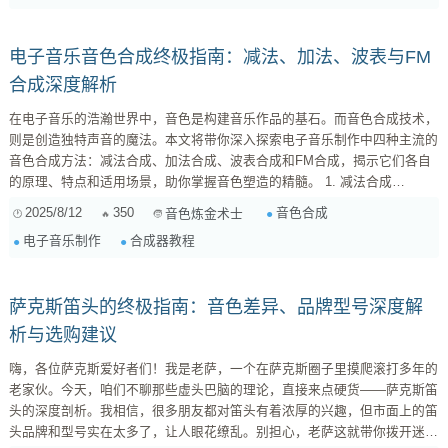
是指那些主要用于营造空间感、情绪和氛围的音色。它们通常不像主旋律或
鼓点那样突出...
电子音乐音色合成终极指南：减法、加法、波表与FM
合成深度解析
在电子音乐的浩瀚世界中，音色是构建音乐作品的基石。而音色合成技术，
则是创造独特声音的魔法。本文将带你深入探索电子音乐制作中四种主流的
音色合成方法：减法合成、加法合成、波表合成和FM合成，揭示它们各自
的原理、特点和适用场景，助你掌握音色塑造的精髓。 1. 减法合成
(Subtractive Synthesis) 减法合成是历史最悠久、也是最常见的合成方法之
2025/8/12
350
音色合成
音色炼金术士
一。它的核心思想是从一个富含谐波的初始信号（通常是振荡器产生的基础
电子音乐制作
合成器教程
波形，如锯齿波、方波等）开始，然后通过滤波器（Filter）等工具，将不
需要的频率成分“减去”，从而塑造出最终的音色。 ...
萨克斯笛头的终极指南：音色差异、品牌型号深度解
析与选购建议
嗨，各位萨克斯爱好者们！我是老萨，一个在萨克斯圈子里摸爬滚打多年的
老家伙。今天，咱们不聊那些虚头巴脑的理论，直接来点硬货——萨克斯笛
头的深度剖析。我相信，很多朋友都对笛头有着浓厚的兴趣，但市面上的笛
头品牌和型号实在太多了，让人眼花缭乱。别担心，老萨这就带你拨开迷