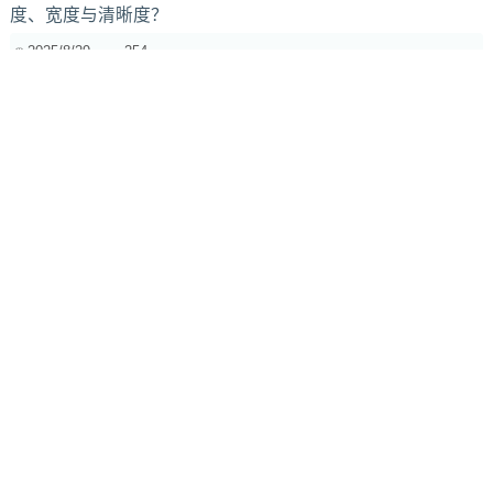
度、宽度与清晰度？
2025/8/29
254
Butterworth 滤波器母带实战：相位调整与立体声场优化
2025/3/12
1222
效果器链中反馈控制的奥秘：前置与后置Delay反馈大不同
2025/3/14
611