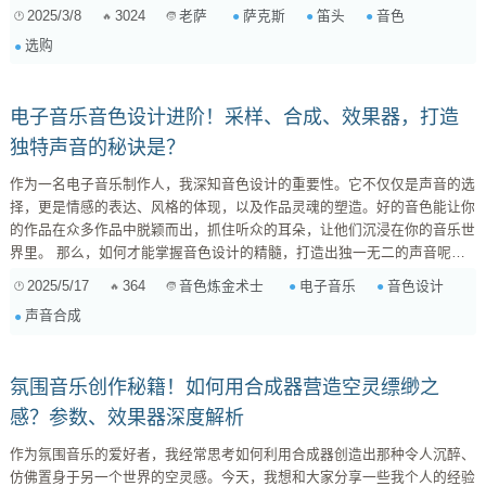
雾，让你对笛头有一个更清晰、更透彻的认识，助你找到最适合自己的“灵
2025/3/8
3024
萨克斯
笛头
音色
老萨
魂伴侣”。 一、笛头的重要性：为什么它能决定你的音色？ 在萨克斯的整体
选购
配置中，笛头绝对是至关重要的一环。它就像是你的“发声器官”，直接影响
着你的音色、反应灵敏度、演奏风格等等。我们可以这样理解： ...
电子音乐音色设计进阶！采样、合成、效果器，打造
独特声音的秘诀是？
作为一名电子音乐制作人，我深知音色设计的重要性。它不仅仅是声音的选
择，更是情感的表达、风格的体现，以及作品灵魂的塑造。好的音色能让你
的作品在众多作品中脱颖而出，抓住听众的耳朵，让他们沉浸在你的音乐世
界里。 那么，如何才能掌握音色设计的精髓，打造出独一无二的声音呢？
今天，我就来和大家深入探讨电子音乐中音色设计的核心技术，包括采样、
2025/5/17
364
电子音乐
音色设计
音色炼金术士
合成、效果器，并分享一些高级技巧和实战案例，希望能帮助大家提升音色
声音合成
设计能力，创作出更具个性和表现力的作品。 1. 采样的艺术：从生活到音
乐的无限可能 采样，顾名思义，就是从现实世界中录制声音，然后将其导
入到你的音乐制作...
氛围音乐创作秘籍！如何用合成器营造空灵缥缈之
感？参数、效果器深度解析
作为氛围音乐的爱好者，我经常思考如何利用合成器创造出那种令人沉醉、
仿佛置身于另一个世界的空灵感。今天，我想和大家分享一些我个人的经验