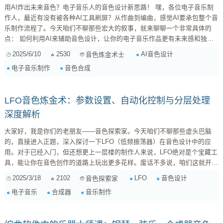
用AI炸出未来音色？电子音乐人的音色设计新思路！ 嘿，各位电子音乐制
作人，最近有没有被各种AI工具刷屏？从作曲到编曲，感觉AI要承包整个音
乐制作流程了。今天咱们不聊那些宏大的叙事，就来聊聊一个非常具体的
点： 如何利用AI来辅助音色设计，让你的电子音乐作品更有未来感和独特
性？ 为什么AI音色设计值得你关注？ 你可能会觉得，音色设计这种精细
2025/6/10
2530
AI音色设计
音色炼金术士
活，AI能行吗？我的答案是： 它不一定能完全替代你，但绝对可以成为你
电子音乐制作
音色合成
强大的助手！ 想想看，音色设计是一个非常耗时耗力的过程。你需...
LFO音色炼金术：参数设置、自动化控制与分层处理
深度解析
大家好，我是你们的老朋友——音色探索家。今天咱们不聊那些虚头巴脑
的，直接进入正题，深入探讨一下LFO（低频振荡器）在音色设计中的应
用。对于已经入门，但还想更上一层楼的制作人来说，LFO绝对是个宝藏工
具，能让你在音色创作的道路上玩出更多花样。废话不多说，咱们这就开
始！ 一、LFO基础知识复习：别让基础拖后腿 咱们先来快速复习一下LFO
2025/3/18
2102
LFO
音色设计
音色探索家
的基础知识，确保大家都站在同一起跑线上。如果你对这些已经烂熟于心，
电子音乐
合成器
音乐制作
可以直接跳过这一部分。 什么是LFO？ LFO是一种以低频周期性变化的信
号源，它不像音频信号那样...