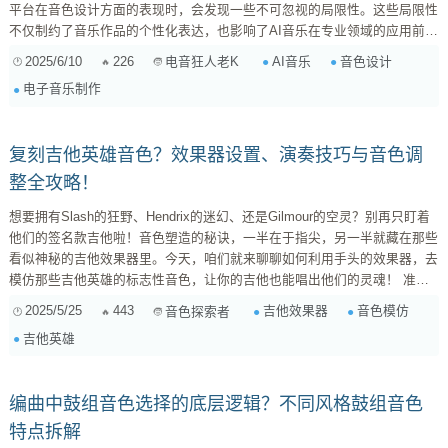
平台在音色设计方面的表现时，会发现一些不可忽视的局限性。这些局限性
不仅制约了音乐作品的个性化表达，也影响了AI音乐在专业领域的应用前
景。作为一名同样对AI音乐抱有极大兴趣的电子音乐制作人，我将结合自身
2025/6/10
226
AI音乐
音色设计
电音狂人老K
经验，来谈谈当前AI音乐音色设计面临的挑战，并提出一些改进的建议，希
电子音乐制作
望能为相关领域的开发者和研究者提供一些参考。 AI音乐音色设计的现
状：便捷与同质化并存 不得不承认，AI音乐生成平台在音色选择和使用
上，确实为音乐人提供了极大的...
复刻吉他英雄音色？效果器设置、演奏技巧与音色调
整全攻略！
想要拥有Slash的狂野、Hendrix的迷幻、还是Gilmour的空灵？别再只盯着
他们的签名款吉他啦！音色塑造的秘诀，一半在于指尖，另一半就藏在那些
看似神秘的吉他效果器里。今天，咱们就来聊聊如何利用手头的效果器，去
模仿那些吉他英雄的标志性音色，让你的吉他也能唱出他们的灵魂！ 准备
工作：知己知彼，百战不殆 在开始之前，我们需要做一些准备工作。这就
2025/5/25
443
吉他效果器
音色模仿
音色探索者
像厨师做菜前要先了解食材的特性一样，了解效果器和吉他英雄的音色特点
吉他英雄
是成功复刻的关键。 摸清家底：盘点你的效果器 ...
编曲中鼓组音色选择的底层逻辑？不同风格鼓组音色
特点拆解