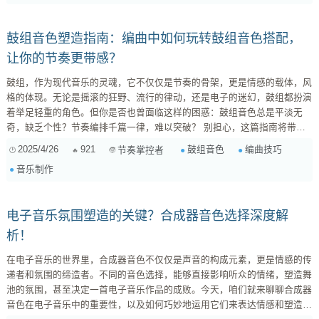
组成部分。想象一下，同一...
鼓组音色塑造指南：编曲中如何玩转鼓组音色搭配，
让你的节奏更带感？
鼓组，作为现代音乐的灵魂，它不仅仅是节奏的骨架，更是情感的载体，风
格的体现。无论是摇滚的狂野、流行的律动，还是电子的迷幻，鼓组都扮演
着举足轻重的角色。但你是否也曾面临这样的困惑：鼓组音色总是平淡无
奇，缺乏个性？节奏编排千篇一律，难以突破？ 别担心，这篇指南将带你
深入探索鼓组音色的奥秘，从选音、搭配到后期处理，一步步打造出独具特
2025/4/26
921
鼓组音色
编曲技巧
节奏掌控者
色的鼓组音色，让你的音乐作品更具感染力！ 一、鼓组音色：风格的基石
音乐制作
不同的音乐风格，对鼓组音色有着不同的要求。选择合适的鼓组音色，是成
功编曲的第一步。 摇滚乐： ...
电子音乐氛围塑造的关键？合成器音色选择深度解
析！
在电子音乐的世界里，合成器音色不仅仅是声音的构成元素，更是情感的传
递者和氛围的缔造者。不同的音色选择，能够直接影响听众的情绪，塑造舞
池的氛围，甚至决定一首电子音乐作品的成败。今天，咱们就来聊聊合成器
音色在电子音乐中的重要性，以及如何巧妙地运用它们来表达情感和塑造独