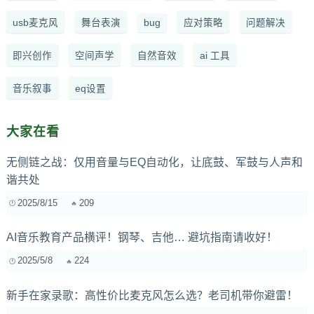
usb麦克风
舞台表演
bug
应对策略
问题解决
即兴创作
空间声学
自然音效
ai 工具
音乐叙事
eq设置
大家在看
无侧链之战：仅用音量与EQ自动化，让底鼓、军鼓与人声和
谐共处
2025/8/15
209
AI音乐教育产品横评！钢琴、吉他… 避坑指南请收好！
2025/5/8
224
新手在家录歌：高性价比麦克风怎么选？老司机带你避雷！