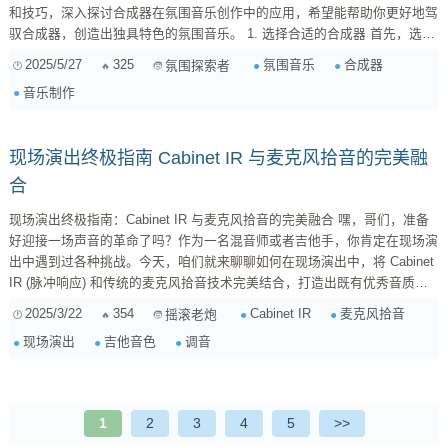
和技巧，深入探讨合成器在氛围音乐创作中的应用，希望能帮助你更好地驾
驭合成器，创造出独具特色的氛围音乐。 1. 选择合适的合成器 首先，选择
一款适合氛围音乐创作的合成器至关重要。并非所有合成器都擅长创造空灵
2025/5/27
325
氛围音乐
合成器
氛围探索者
飘渺的音色。以下是一些我个人比较推荐的合成器类型： 波表合成器
音乐制作
（Wavetable Synthesizer） ：波表合成器能够加载各种复杂的音频波形作
为振荡器，并...
现场演出终极指南 Cabinet IR 与麦克风拾音的完美融
合
现场演出终极指南：Cabinet IR 与麦克风拾音的完美融合 嘿，哥们，准备
好迎接一场声音的革命了吗？作为一名混音师或者吉他手，你肯定在现场演
出中遇到过各种挑战。今天，咱们就来聊聊如何在现场演出中，将 Cabinet
IR (脉冲响应) 和传统的麦克风拾音技术完美结合，打造出既有优秀音质，
又兼具灵活性的吉他音色。别担心，我会用最接地气的方式，分享我的实战
2025/3/22
354
Cabinet IR
麦克风拾音
摇滚老炮
经验，让你在演出中游刃有余！ 一、Cabinet IR 和麦克风拾音：两种技术
现场演出
吉他音色
调音
的优势与劣势 在深入探讨之前，咱们先来理清一下 Cabinet IR 和麦克风拾
音各自的优缺点，这样才能更好...
1
2
3
4
5
>>