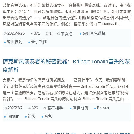
鼓组音色选择，如同为菜肴选择食材，直接影响最终风味。选对了，曲子蓬
荜生辉；选错了，则可能味同嚼蜡。但面对琳琅满目的音色库，如何才能做
出最合适的选择？ 一、鼓组音色的选择逻辑 明确风格与情绪基调 不同音乐
风格对鼓组音色有着不同的偏好。例如： 摇滚乐：倾向于 мощный
(powerful) 的、动态十足的鼓组，强调力量感和冲击力。 爵士乐：则偏爱温
2025/4/25
371
1
鼓组音色选择
节奏控
暖、醇厚的音色，追求音色细节和动态变化。 ...
编曲技巧
音乐制作
萨克斯风演奏者的秘密武器：Brilhart Tonalin笛头的深
度解析
大家好，我是你们的萨克斯风老朋友——“音符捕手”。今天，我们要聊聊一
个让无数萨克斯风演奏者魂牵梦绕的装备——Brilhart Tonalin笛头。这可不
是一个普通的笛头，它蕴含着独特的音色魅力，是许多演奏者追求的“秘密
武器”。 一、Brilhart Tonalin笛头的历史与特点 Brilhart Tonalin笛头是由
Arnold Brilhart先生在20世纪中期设计并生产的。Brilhart先生是一位经验丰
2025/3/7
326
萨克斯风
Brilhart
音符捕手
富的萨克斯风演奏家，同时也是一位极具天赋的设计师。他深知演奏者对音
Tonalin
笛头
音色
色的需求，因此，Tonalin笛头的设计理念就是为了提供一种温暖、丰富且
具有穿透...