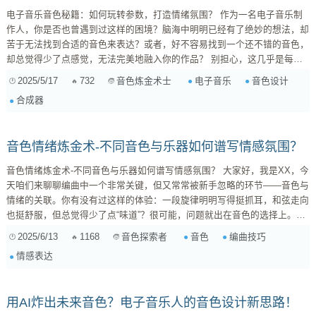
电子音乐音色秘籍：如何玩转参数，打造情绪氛围？ 作为一名电子音乐制
作人，你是否也曾遇到过这样的困境？脑海中明明已经有了绝妙的想法，却
苦于无法找到合适的音色来表达？或者，好不容易找到一个还不错的音色，
却总觉得少了点感觉，无法完美地融入你的作品？ 别担心，这几乎是每个
电子音乐制作人都会经历的阶段。音色，是电子音乐的灵魂，它直接决定了
2025/5/17
732
电子音乐
音色设计
音色炼金术士
你的作品的个性和情感表达。掌握音色的秘密，就等于掌握了电子音乐创作
合成器
的钥匙。 今天，我就将结合我多年的制作经验，深入剖析电子音乐中常用
的音色类型，并分享一些关于音色调整的实用技巧和案例，帮助你更好地驾
驭音色，创作出更具感...
音色情绪炼金术-不同音色与乐器如何谱写情感氛围？
音色情绪炼金术-不同音色与乐器如何谱写情感氛围？ 大家好，我是XX，今
天咱们来聊聊编曲中一个非常关键，但又常常被新手忽略的环节——音色与
情绪的关联。你有没有过这样的体验：一段旋律明明写得挺抓耳，和弦走向
也挺舒服，但总觉得少了点“味道”？很可能，问题就出在音色的选择上。好
的音色，能瞬间点燃情绪，让你的作品更富感染力。让我们开始吧！ 音色
2025/6/13
1168
音色
编曲技巧
音色探索者
的情感密码 音色，不仅仅是乐器的声音特征，它更是一种情感的载体。不
情感表达
同的音色，能直接影响听众的情绪感知。例如： 温暖的弦乐 ：容易唤起悲
伤、怀旧、温暖、...
用AI炸出未来音色？电子音乐人的音色设计新思路！