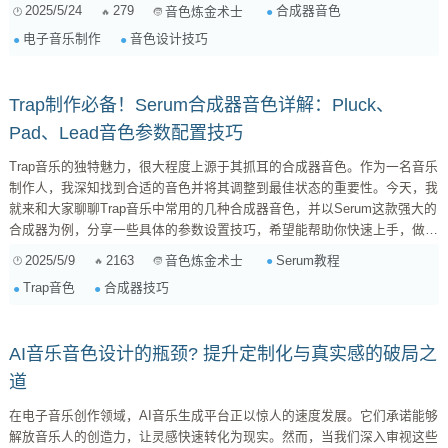
特的音乐个性。 音色与情感：一场听觉的心理游戏 你有没有这样的经历？
2025/5/24
279
合成器音色
音色炼金术士
仅仅是听到一段特定的合成器音色，就能瞬间把你带入某种特定的情绪或场
电子音乐制作
音色设计技巧
景。比如，一段温暖而柔和的Pad音色，可能会让你感到平静和放松；而一
段尖锐而失真的Lead音色，则可能会让你感到兴奋和充满活力。这就是音
色在情感表达上的魔力。 ...
Trap制作必备！Serum合成器音色详解：Pluck、
Pad、Lead音色参数配置技巧
Trap音乐的独特魅力，很大程度上源于其抓耳的合成器音色。作为一名音乐
制作人，我深知找到合适的音色并将其调整到最佳状态的重要性。今天，我
就来和大家聊聊Trap音乐中常用的几种合成器音色，并以Serum这款强大的
合成器为例，分享一些具体的参数设置技巧，希望能帮助你快速上手，做出
更具个性的Trap音乐。 为什么要选择Serum？ 在深入音色设置之前，我想
2025/5/9
2163
Serum教程
音色炼金术士
先简单聊聊为什么选择Serum。市面上合成器种类繁多，Serum之所以能在
Trap音色
合成器技巧
Trap制作中脱颖而出，主要有以下几个原因： 强大的波表编辑功能...
AI音乐音色设计的瓶颈? 提升定制化与真实感的破局之
道
在电子音乐创作领域，AI音乐生成平台正以惊人的速度发展。它们承诺能够
解放音乐人的创造力，让灵感快速转化为现实。然而，当我们深入审视这些