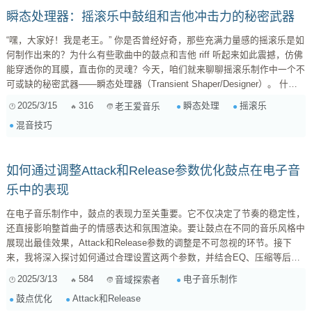
瞬态处理器：摇滚乐中鼓组和吉他冲击力的秘密武器
“嘿，大家好！我是老王。” 你是否曾经好奇，那些充满力量感的摇滚乐是如
何制作出来的？为什么有些歌曲中的鼓点和吉他 riff 听起来如此震撼，仿佛
能穿透你的耳膜，直击你的灵魂？今天，咱们就来聊聊摇滚乐制作中一个不
可或缺的秘密武器——瞬态处理器（Transient Shaper/Designer）。 什么
是瞬态？ 在深入探讨之前，咱们先来搞清楚“瞬态”到底是个啥玩意儿。简单
2025/3/15
316
瞬态处理
摇滚乐
老王爱音乐
来说，瞬态就是声音信号在极短时间内发生的剧烈变化。它通常出现在声音
混音技巧
的起始阶段（Attack），决定了声音的冲击力、力度和清晰度。你可以把瞬
态想象成鼓槌敲击鼓面的那一瞬间，或者拨...
如何通过调整Attack和Release参数优化鼓点在电子音
乐中的表现
在电子音乐制作中，鼓点的表现力至关重要。它不仅决定了节奏的稳定性，
还直接影响整首曲子的情感表达和氛围渲染。要让鼓点在不同的音乐风格中
展现出最佳效果，Attack和Release参数的调整是不可忽视的环节。接下
来，我将深入探讨如何通过合理设置这两个参数，并结合EQ、压缩等后期
处理手段，优化鼓点的表现。 Attack和Release的基本概念 Attack（起音时
2025/3/13
584
电子音乐制作
音域探索者
间）决定了声音从开始到达到最大振幅的时间，而Release（释放时间）则
鼓点优化
Attack和Release
控制了声音在停止后减小到零的时间。简单来说，Attack决定了声音的“冲