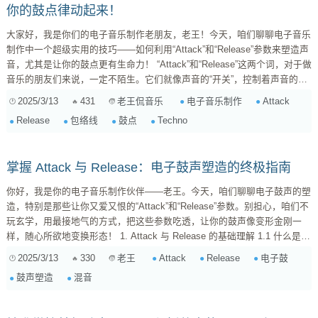
你的鼓点律动起来！
大家好，我是你们的电子音乐制作老朋友，老王！今天，咱们聊聊电子音乐
制作中一个超级实用的技巧——如何利用“Attack”和“Release”参数来塑造声
音，尤其是让你的鼓点更有生命力！ “Attack”和“Release”这两个词，对于做
音乐的朋友们来说，一定不陌生。它们就像声音的“开关”，控制着声音的
“进”和“退”。但你真的用好它们了吗？仅仅是简单地调整一下数值吗？ 别着
2025/3/13
431
电子音乐制作
Attack
老王侃音乐
急，老王今天就带你深入挖掘“Attack”和“Release”曲线的奥秘，教你如何在
Release
包络线
鼓点
Techno
不同类型的电子音乐风格中，巧妙运用这些参数，让你的鼓点像活过来一
样！ 一、什么是“Attac...
掌握 Attack 与 Release：电子鼓声塑造的终极指南
你好，我是你的电子音乐制作伙伴——老王。今天，咱们聊聊电子鼓声的塑
造，特别是那些让你又爱又恨的“Attack”和“Release”参数。别担心，咱们不
玩玄学，用最接地气的方式，把这些参数吃透，让你的鼓声像变形金刚一
样，随心所欲地变换形态！ 1. Attack 与 Release 的基础理解 1.1 什么是
Attack（起音）？ 简单来说，Attack 就是声音从无到有的那个瞬间。想象
2025/3/13
330
Attack
Release
电子鼓
老王
一下，你敲一下军鼓，鼓皮被击打，然后声音逐渐达到最大响度。Attack
鼓声塑造
混音
控制的就是这个“逐渐”的过程需要多久。 短...