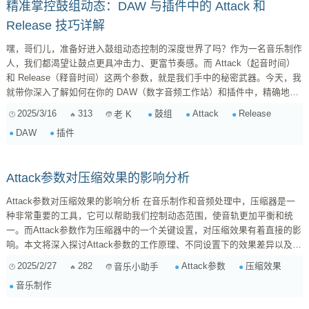
精准掌控鼓组动态：DAW 与插件中的 Attack 和
Release 技巧详解
嘿，哥们儿，准备好进入鼓组动态控制的深度世界了吗？作为一名音乐制作
人，我们都渴望让鼓点更具冲击力、更富节奏感。而 Attack（起音时间）
和 Release（释音时间）这两个参数，就是我们手中的秘密武器。今天，我
就带你深入了解如何在你的 DAW（数字音频工作站）和插件中，精确地控
制鼓组的这两个关键参数，让你的音乐更上一层楼。 一、Attack 与
2025/3/16
313
鼓组
Attack
Release
老 K
Release：鼓组的灵魂 首先，我们来搞清楚 Attack 和 Release 到底是什么
DAW
插件
鬼。 Attack（起音时间） ：指的是声音从开始到达到最大音...
Attack参数对压缩效果的影响分析
Attack参数对压缩效果的影响分析 在音乐制作和音频处理中，压缩器是一
种非常重要的工具，它可以帮助我们控制动态范围，使音轨更加平衡和统
一。而Attack参数作为压缩器中的一个关键设置，对压缩效果有着直接的影
响。本文将深入探讨Attack参数的工作原理、不同设置下的效果差异以及如
何根据实际需求进行调整，帮助你更好地掌握压缩技巧。 Attack参数的定
2025/2/27
282
Attack参数
压缩效果
音乐小助手
义与作用 Attack参数决定了压缩器在检测到信号超过阈值后开始压缩所需
音乐制作
的时间。简单来说，就是当输入信号超过设定的阈值时，压缩器需要多长时
间才能开始对信号进行压缩。这个时间通常以毫秒（ms）为...