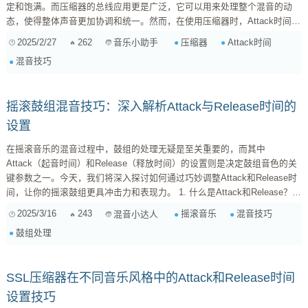
定和饱满。而压缩器的总线应用更是广泛，它可以用来处理整个混音的动
态，使得整体声音更加协调和统一。然而，在使用压缩器时，Attack时间的
设置是一个关键参数，它直接影响到压缩效果的好坏。 Attack时间的重要
2025/2/27
262
压缩器
Attack时间
音乐小助手
性 Attack时间是指压缩器开始对信号进行压缩所需的时间。如果Attack时
混音技巧
间设置得太短，压缩器会立即对信号进行压缩，可能会导致声音变得生硬和
不自然；如果Attack时间设置得太长，压缩器则无法及...
摇滚鼓组混音技巧：深入解析Attack与Release时间的
设置
在摇滚音乐的混音过程中，鼓组的处理无疑是至关重要的，而其中
Attack（起音时间）和Release（释放时间）的设置则是决定鼓组音色的关
键参数之一。今天，我们将深入探讨如何通过巧妙调整Attack和Release时
间，让你的摇滚鼓组更具冲击力和表现力。 1. 什么是Attack和Release？
Attack和Release是压缩器、门限器等动态处理效果器中的核心参数，它们
2025/3/16
243
摇滚音乐
混音技巧
混音小达人
直接影响到声音的动态特性。 Attack（起音时间） ：指的是效果器从检测
鼓组处理
到信号到开始处理之间的时间。较短的Attack时间会让...
SSL压缩器在不同音乐风格中的Attack和Release时间
设置技巧