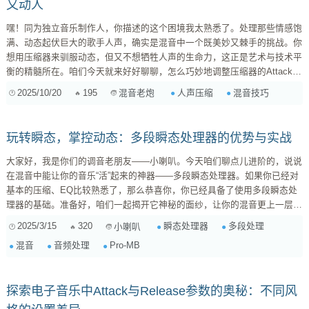
又动人
嘿！同为独立音乐制作人，你描述的这个困境我太熟悉了。处理那些情感饱
满、动态起伏巨大的歌手人声，确实是混音中一个既美妙又棘手的挑战。你
想用压缩器来驯服动态，但又不想牺牲人声的生命力，这正是艺术与技术平
衡的精髓所在。咱们今天就来好好聊聊，怎么巧妙地调整压缩器的Attack和
Release，让人声在被“熨平”的同时，依然能鲜活呼吸。 首先要明确一点：
2025/10/20
195
人声压缩
混音技巧
混音老炮
人声是整个混音的焦点，对它的处理必须格外小心。Attack和Release这两
个参数，就像是压缩器对人声动态“动手”和“松手”的时机，它们的快慢直接
决定了人声的瞬态、延音、以及整体的自然度。 一、理解A...
玩转瞬态，掌控动态：多段瞬态处理器的优势与实战
大家好，我是你们的调音老朋友——小喇叭。今天咱们聊点儿进阶的，说说
在混音中能让你的音乐“活”起来的神器——多段瞬态处理器。如果你已经对
基本的压缩、EQ比较熟悉了，那么恭喜你，你已经具备了使用多段瞬态处
理器的基础。准备好，咱们一起揭开它神秘的面纱，让你的混音更上一层
楼！ 一、什么是瞬态？为什么要关注它？ 首先，咱们得搞清楚什么是“瞬
2025/3/15
320
瞬态处理器
多段处理
小喇叭
态”。简单来说，瞬态就是声音信号在短时间内突然发生的变化，比如鼓的
混音
音频处理
Pro-MB
敲击、吉他拨弦、钢琴的敲击等等。这些声音的起始部分，包含了声音的
“力度”、“冲击力”和“能量感”。这些听起来很抽象，但它们直接影响着听众对
音乐的“感觉”。 ...
探索电子音乐中Attack与Release参数的奥秘：不同风