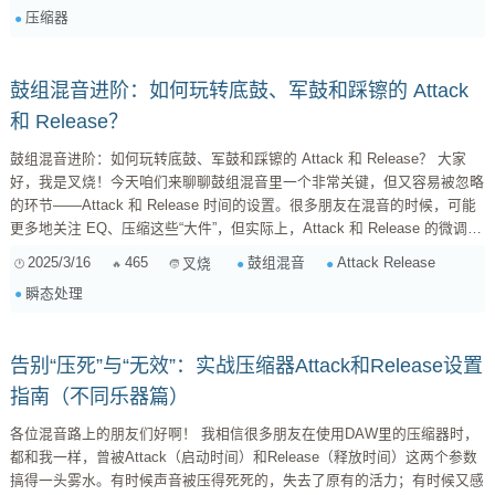
压缩器
超过阈值，到开始进行处理（比如压缩）的速...
鼓组混音进阶：如何玩转底鼓、军鼓和踩镲的 Attack
和 Release？
鼓组混音进阶：如何玩转底鼓、军鼓和踩镲的 Attack 和 Release？ 大家
好，我是叉烧！今天咱们来聊聊鼓组混音里一个非常关键，但又容易被忽略
的环节——Attack 和 Release 时间的设置。很多朋友在混音的时候，可能
更多地关注 EQ、压缩这些“大件”，但实际上，Attack 和 Release 的微调，
往往能给你的鼓组带来意想不到的提升，甚至能起到“四两拨千斤”的效果。
2025/3/16
465
鼓组混音
Attack Release
叉烧
特别是对于底鼓（Kick）、军鼓（Snare）和踩镲（Hi-hat）这三个鼓组核
瞬态处理
心元素，Attack 和 Release 的设置更是至关重要。它们不仅影响着每个鼓
件自身的音色...
告别“压死”与“无效”：实战压缩器Attack和Release设置
指南（不同乐器篇）
各位混音路上的朋友们好啊！ 我相信很多朋友在使用DAW里的压缩器时，
都和我一样，曾被Attack（启动时间）和Release（释放时间）这两个参数
搞得一头雾水。有时候声音被压得死死的，失去了原有的活力；有时候又感