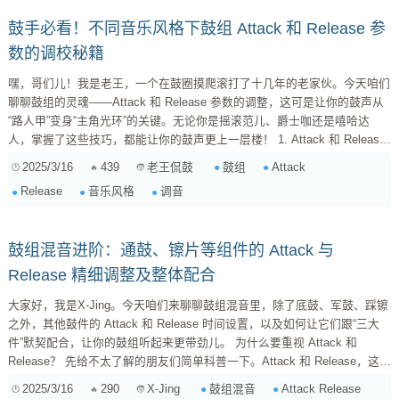
鼓手必看！不同音乐风格下鼓组 Attack 和 Release 参
数的调校秘籍
嘿，哥们儿！我是老王，一个在鼓圈摸爬滚打了十几年的老家伙。今天咱们
聊聊鼓组的灵魂——Attack 和 Release 参数的调整，这可是让你的鼓声从
“路人甲”变身“主角光环”的关键。无论你是摇滚范儿、爵士咖还是嘻哈达
人，掌握了这些技巧，都能让你的鼓声更上一层楼！ 1. Attack 和 Release
是什么鬼？ 首先，咱们得搞清楚 Attack 和 Release 到底是什么。别被这些
2025/3/16
439
鼓组
Attack
老王侃鼓
专业术语吓到，它们其实很简单： Attack (起音时间) ：指的是声音从开始
Release
音乐风格
调音
到达到最大响度所需的时间。就像你敲鼓...
鼓组混音进阶：通鼓、镲片等组件的 Attack 与
Release 精细调整及整体配合
大家好，我是X-Jing。今天咱们来聊聊鼓组混音里，除了底鼓、军鼓、踩镲
之外，其他鼓件的 Attack 和 Release 时间设置，以及如何让它们跟“三大
件”默契配合，让你的鼓组听起来更带劲儿。 为什么要重视 Attack 和
Release？ 先给不太了解的朋友们简单科普一下。Attack 和 Release，这两
个参数，在压缩器、门限器等效果器里经常能见到。它们决定了效果器对声
2025/3/16
290
鼓组混音
Attack Release
X-Jing
音信号的“反应速度”。 Attack（启动时间）： 决定了效果器从检测到信号