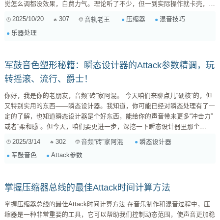
觉怎么调都没效果，白费力气。理论听了不少，但一到实际操作就卡壳，总
觉得缺少一些“实战”的指引。 别担心，这些都是必经之路！我自己也走了不
2025/10/20
307
压缩器
混音技巧
音轨老王
少弯路。今天，我就来分享一些我个人在不同乐器上设置Attack和Release
乐器处理
的经验和推荐参数范围，希望能给大家一个实用的起点，帮助大家少踩坑，
让混音更顺畅。 核心概念回顾：Attack和Release...
军鼓音色塑形秘籍：瞬态设计器的Attack参数精调，玩
转摇滚、流行、爵士！
你好，我是你的老朋友，音频“砖”家阿混。 今天咱们来聊点儿“硬核”的，但
又特别实用的东西——瞬态设计器。我知道，你可能已经对瞬态处理有了一
定的了解，也知道瞬态设计器是个好东西，能给你的声音带来更多“冲击力”
或者“柔和感”。但今天，咱们要更进一步，深挖一下瞬态设计器里那个
“Attack”参数，看看它到底能怎么帮你把军鼓（Snare Drum）的音色调得更
2025/3/14
302
瞬态设计器
音频“砖”家阿混
“对味儿”。 瞬态设计器：不只是“加点料” 先简单回顾一下，瞬态设计器是干
军鼓音色
Attack参数
嘛的？它其实就是个“动态塑形器”，专门针对声音的“瞬态”（Transient）部
分做文章。所谓“瞬态”，就是声音信号里那...
掌握压缩器总线的最佳Attack时间计算方法
掌握压缩器总线的最佳Attack时间计算方法 在音乐制作和混音过程中，压
缩器是一种非常重要的工具，它可以帮助我们控制动态范围，使声音更加稳