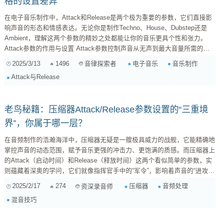
格的设置差异
在电子音乐制作中，Attack和Release是两个极为重要的参数，它们直接影
响声音的形态和情感表达。无论你是制作Techno、House、Dubstep还是
Ambient，理解这两个参数的精妙之处都能让你的音乐更具个性和张力。
Attack参数的作用与设置 Attack参数控制声音从无声到最大音量所需的时
间。简单来说，它决定了声音的“起音速度”。对于不同风格的电子音乐，
2025/3/13
1496
电子音乐
音乐制作
音律探索者
Attack的设置方法也大不相同。 1. Techno音乐中的Attack设置 Techno以其
Attack与Release
厚重的低音和强烈的节奏感著称。为了让K...
老鸟秘籍：压缩器Attack/Release参数设置的“三重境
界”，你属于哪一层？
在音频制作的浩瀚海洋中，压缩器无疑是一艘极具威力的战舰，它能精确地
掌控声音的动态范围，赋予音乐更强的冲击力、更饱满的质感。而压缩器上
的Attack（启动时间）和Release（释放时间）这两个看似简单的参数，实
则蕴藏着深奥的学问，它们就像指挥官手中的“军令”，影响着声音的“进攻”
与“撤退”，决定着声音最终呈现的形态。那么，对于压缩器的
2025/2/17
274
压缩器
音频处理
资深录音师
Attack/Release参数设置，究竟存在着怎样的“三重境界”呢？ 第一重境界：
混音技巧
初窥门径，知其然，而不知其所以然 这一境界的你，可能刚开始接触压缩
器，对Attack和Release参数的调整还...