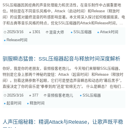
SSL压缩器因其经典的声音处理能力和灵活性，在音乐制作中占据重要地
位。特别是在不同音乐风格中，Attack（启动时间）和Release（释放时
间）的设置对最终混音的听感影响显著。本文将深入探讨如何根据摇滚、电
子和古典等音乐风格的特点，优化SSL压缩器的Attack和Release时间，以
提升混音质感。 1. 摇滚音乐中的SSL压缩器设置 摇滚音乐以强劲的节奏和
2025/3/16
1301
SSL压缩器
Attack时间
混音大师
动态变化著称，因此SSL压缩器的Attack和Release时间设置需要突出乐器
Release时间
的冲击力和节拍感。 Attack时间设置 对于摇滚音乐，Attack时间通常设置
较快（0...
驯服瞬态猛兽：SSL压缩器起音与释放时间深度解析
你好，我是你的老朋友，音频极客老炮儿。 今天咱们来聊聊SSL压缩器，
特别是它身上那两个神秘的旋钮：Attack（起音时间）和Release（释放时
间）。别看这俩参数不起眼，它们可是塑造声音瞬态和动态的“幕后黑手”，
直接决定了你的音乐是“拳拳到肉”还是“软绵无力”。 什么是瞬态？ 在咱们深
入研究Attack和Release之前，先得搞清楚一个概念：瞬态（Transient）。
2025/3/16
377
SSL压缩器
音频极客老炮儿
想象一下，你用力拍一下手，或者鼓手敲击一下军鼓。在声音刚发出来的那
起音时间
释放时间
一刹那，会有一个非常短暂、尖锐的峰值，这就是瞬态。它包含了声音的冲
击力、力度和清晰度等重要...
人声压缩秘籍：精调Attack与Release，让歌声既平稳