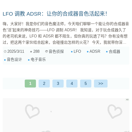
击感”，而Release则影响了声...
LFO 调教 ADSR：让你的合成器音色活起来！
嗨，大家好！我是你们的音色魔法师，今天咱们聊聊一个能让你的合成器音
色“活”起来的神奇技巧——LFO 调制 ADSR！ 我知道，对于玩合成器久了
的老司机来说，LFO 和 ADSR 都不陌生，但你真的玩透了吗？你有没有想
过，把这两个家伙结合起来，会碰撞出怎样的火花？ 今天，我就带你深入
挖掘 LFO 调制 ADSR 的奥秘，让你在音色设计的道路上更上一层楼！
2025/3/11
288
LFO
ADSR
合成器
音色侦探
一、什么是 LFO？ 快速复习一下！ LFO，全称 Low Frequency
音色设计
电子音乐
Oscillator，低频振荡器。顾名思义，它产生的是低频的、人耳听不见的信
号。虽然我们听不到它，...
1
2
3
4
5
>>