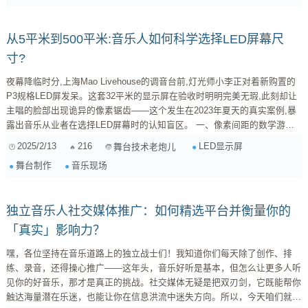
验，吸引更多的听众，提升你的音乐事业。 一、 线下演出对独立音乐人的
重要性 ...
从5平米到500平米:音乐人如何科学选择LED屏幕尺
寸?
夜幕降临时分,上海Mao Livehouse的调音台前,灯光师小李正对着新购置的
P3规格LED屏发呆。这套32平米的显示屏在验收时明明完美无瑕,此刻却让
主唱的脸部出现诡异的像素锯齿——这个发生在2023年夏天的真实案例,暴
露出音乐从业者在选择LED屏幕时的认知盲区。 一、像素间距的数学游戏
2019年北京迷笛音乐节后台,德国工程师Hans调试着他的秘密武器:每平方厘
2025/2/13
216
LED显示屏
舞台技术老炮儿
米含1024个LED灯珠的定制屏幕。这种P1.56间距的精密设备,能在15米外呈
舞台制作
音乐现场
现4K级画质,但每平米的功耗竟达800W。我们不妨记住这个公式:最佳观看
距离(米)=像素间距(mm)*3.8。当音...
独立音乐人社交媒体推广：如何精选平台并衡量你的
「真实」影响力？
嘿，各位坚持在音乐道路上的独立战士们！我知道你们每天除了创作、排
练、录音，还得操心推广——这年头，音乐好听是基本，但怎么让更多人听
见你的好音乐，那才是真正的挑战。社交媒体无疑是把双刃剑，它既能帮你
触达海量潜在乐迷，也能让你在信息洪流中迷失方向。所以，今天咱们就来