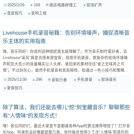
measurement alt= 场地测量示意图...
2025/2/26
169
现场扩声
夜店电路修理工
混音技巧
音响工程
Livehouse手机录音秘籍：告别环境噪声，捕捉清晰音
乐主体的实用指南
嗨，音乐同好！你说的这种困扰我太能理解了。作为音乐制作爱好者，去
Livehouse“采风”真是灵感来源宝库，但用手机录音，那复杂的现场环境噪
声和忽大忽小的音量确实让人头疼，录回来的素材往往“食之无味弃之可
惜”。不过别灰心，虽然手机录音有其局限性，但通过一些小技巧和策略，
我们完全可以尽可能地减少环境噪声，让音乐主体更清晰可辨。 咱们来聊
2025/11/30
296
手机录音
现场音乐
音轨行者
聊具体怎么做，尤其是你提到的录制距离和角度选择。 1. 现场选位：决定
录音技巧
成败的关键 这是最重要的一步，比任何后期处理都有效。 距离的选择：越
近越好，但要适中 ...
除了算法，我们还能去哪儿“挖”到宝藏音乐？聊聊那些
有“人情味”的发现方式！
嘿！各位同好们，最近大家是不是都被各种App的算法推荐喂饱了？打开音
乐App，听来听去好像都是那几类，有时候总觉得少了点“人情味”和意外的