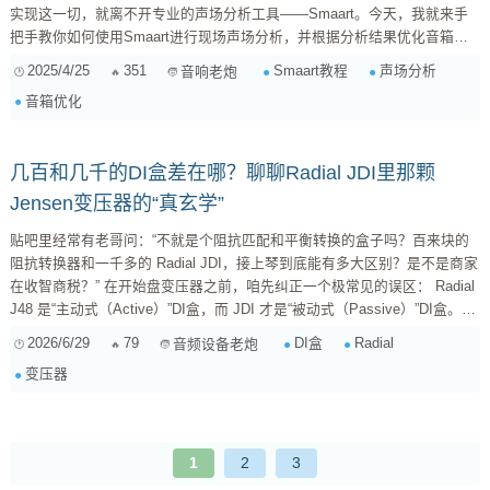
实现这一切，就离不开专业的声场分析工具——Smaart。今天，我就来手
把手教你如何使用Smaart进行现场声场分析，并根据分析结果优化音箱系
统，打造完美的声音体验。 为什么选择Smaart？ 市面上有很多声场分析软
2025/4/25
351
Smaart教程
声场分析
音响老炮
件，但Smaart凭借其强大的功能、精准的测量和直观的操作界面，成为了
音箱优化
行业内的标杆。它可以帮助我们快速、准确地了解现场的声学特性，从而有
针对性地进行优化。 ...
几百和几千的DI盒差在哪？聊聊Radial JDI里那颗
Jensen变压器的“真玄学”
贴吧里经常有老哥问：“不就是个阻抗匹配和平衡转换的盒子吗？百来块的
阻抗转换器和一千多的 Radial JDI，接上琴到底能有多大区别？是不是商家
在收智商税？” 在开始盘变压器之前，咱先纠正一个极常见的误区： Radial
J48 是“主动式（Active）”DI盒，而 JDI 才是“被动式（Passive）”DI盒。
J48 里面是没有音频变压器的，它靠 48V 幻象电源供电，走的是内部升压
2026/6/29
79
DI盒
Radial
音频设备老炮
电路来获取超大动态；而 JDI 才是真正把“被动变压器”玩到极致的行业标
变压器
杆。 今天不扯虚无缥缈的“空气感”、“温暖度”，纯从...
1
2
3