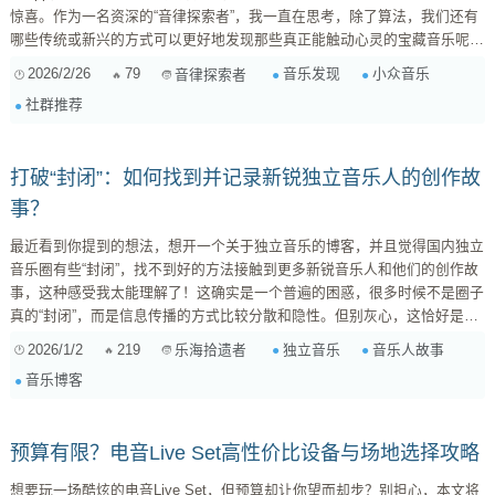
惊喜。作为一名资深的“音律探索者”，我一直在思考，除了算法，我们还有
哪些传统或新兴的方式可以更好地发现那些真正能触动心灵的宝藏音乐呢？
今天就来跟大家分享一下我的看法和一些实践经验！ 1. 音乐博客与社媒人
2026/2/26
79
音乐发现
小众音乐
音律探索者
工策展：深度与温度并存 优点： 专业解读与小众推荐： 很多音乐博客、独
社群推荐
立乐评人或者一些社交媒体上的“音乐博主”，他们会花大量时间去挖掘和
分...
打破“封闭”：如何找到并记录新锐独立音乐人的创作故
事？
最近看到你提到的想法，想开一个关于独立音乐的博客，并且觉得国内独立
音乐圈有些“封闭”，找不到好的方法接触到更多新锐音乐人和他们的创作故
事，这种感受我太能理解了！这确实是一个普遍的困惑，很多时候不是圈子
真的“封闭”，而是信息传播的方式比较分散和隐性。但别灰心，这恰好是独
立音乐的魅力所在——它没有被过度商业化过滤，反而保留了更多原生态
2026/1/2
219
独立音乐
音乐人故事
乐海拾遗者
的、富有生命力的表达。 作为一名同样热爱独立音乐、也曾尝试做一些分
音乐博客
享的同好，我总结了一些方法，希望能帮你打开思路，找到那些“才华横溢
却默默无闻”的声音： 一、线上“掘金”：哪里可以找到新锐独立音乐人？ ...
预算有限？电音Live Set高性价比设备与场地选择攻略
想要玩一场酷炫的电音Live Set，但预算却让你望而却步？别担心，本文将