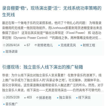
录音棚要"稳"，现场演出要"活"：无线系统功率策略的
生死线
最近在帮一个做电子乐的兄弟搭系统，他问了个特扎心的问题： 为啥我录
音棚用的无线麦一拖到现场就炸，而Livehouse那套耐用货进棚里录出来总
像隔了层纱？ 这背后其实就是**输出功率恒定（Fixed Power） 和 动态功
率控制（Dynamic Power Control）**的路线之争。两种策略没有绝对优
劣，但在“录音级无损”和“现场强抗扰”这两个极端场景下，优先级确实彻底
2026/4/14
67
无线麦克风
射频工程
射频老炮儿
颠倒。 录音棚场景：恒定功率是底线，动态调整是敌人 在录音环境下，你
现场调音
追求的核心指标是 ...
引爆现场：独立音乐人线下演出的推广秘籍
导语：为什么线下演出对独立音乐人至关重要？ 在数字音乐的浪潮下，线
上推广似乎成为了独立音乐人的“兵家必争之地”。社交媒体、流媒体平台、
音乐分享网站，这些渠道确实能帮助音乐人触达更广泛的听众。然而，对于
独立音乐人来说，线下演出——尤其是现场演出——仍然具有不可替代的价
值。它不仅仅是音乐作品的展示平台，更是音乐人与听众建立深度连接、积
2025/2/28
403
独立音乐
线下演出
摇滚老炮
累核心粉丝、提升品牌价值的重要途径。 本文将深入探讨线下演出对于独
音乐推广
立音乐人的重要性，并提供实用的推广策略，帮助你打造令人难忘的现场体