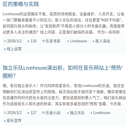
区的策略与实践
Livehouse的运营确实不易，高昂的场地租金、设备维护、人员开支，让每
一张门票都承载着不小的压力。新人乐队的演出，往往更是“叫好不叫座”，
如何提升观众的粘性，让“发现新声”不再是小部分人的专属乐趣，而是能带
动更多人关注的潮流？线上内容，正是我们破局的关键。 作为一名同样热
爱音乐、关注Livehouse生态的乐迷，我深知“预热”对于新人演出的重要
2026/1/2
116
Livehouse
新人演出
乐音寻踪
性。如果能通过线上内容，提前把台下的“好苗子”介绍给更多人，甚至形成
线上运营
一个有温度、有活力的“发现新声”社区，那Livehouse的未来将充满无限可
能。 以下是一些我思考的线上内容策略与实践，希望能抛砖引玉： ...
独立乐队Livehouse演出前，如何在音乐网站上“预热”
圈粉？
嘿，各位独立音乐人！作为同样热爱音乐、常泡Livehouse的乐迷，我完全
理解你们在演出前宣传上的困境。每次演出前才临时发个海报，确实很难在
信息爆炸的时代抓住大家的注意力，更别说提前积累人气了。咱们音乐网站
作为连接音乐人和乐迷的桥梁，其实有很多被忽视的“预热”宝藏，今天我就
来分享一些我的观察和心得，希望能帮到正在起步的你们！ 一、 打造你的
2026/1/2
127
独立乐队
Livehouse
乐迷小站
“故事档案”——让乐迷爱上你们的灵魂 音乐不仅仅是声音，更是情感和故事
音乐宣传
的载体。一个有血有肉的乐队故事，远比一张冷冰冰的海报更能打动人心。
乐队...