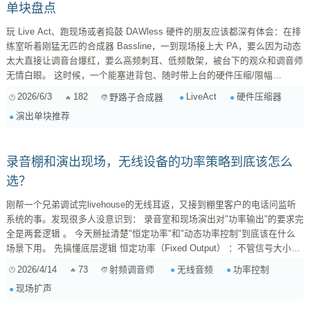
单块盘点
玩 Live Act、跑现场或者捣鼓 DAWless 硬件的朋友应该都深有体会：在排
练室听着刚猛无匹的合成器 Bassline，一到现场接上大 PA，要么因为动态
太大直接让调音台爆红，要么高频刺耳、低频散架，被台下的观众和调音师
无情白眼。 这时候，一个能塞进背包、随时带上台的硬件压缩/限幅
（Compressor/Limiter）单块就成了救命稻草。它不仅能帮你“粘合”声音、
2026/6/3
182
LiveAct
硬件压缩器
野路子合成器
稳住电平，更重要的是保住你的现场动态，不让突如其来的共鸣尖峰
演出单块推荐
（Resonance Spike）烧毁俱乐部的音箱。 今天抛开那些动辄上万元、只
能呆在录音棚机架里的避震怪兽，盘点 5 款从百元到...
录音棚和演出现场，无线设备的功率策略到底该怎么
选？
刚帮一个兄弟调试完livehouse的无线耳返，又接到棚里客户的电话问监听
系统的事。发现很多人没意识到： 录音室和现场演出对"功率输出"的要求完
全是两套逻辑 。 今天掰扯清楚"恒定功率"和"动态功率控制"到底该在什么
场景下用。 先搞懂底层逻辑 恒定功率（Fixed Output） ：不管信号大小，
发射端始终满功率运行。像Class A功放那样，哪怕在静音状态也保持热
2026/4/14
73
无线音频
功率控制
射频调音师
备。 动态功率控制...
现场扩声