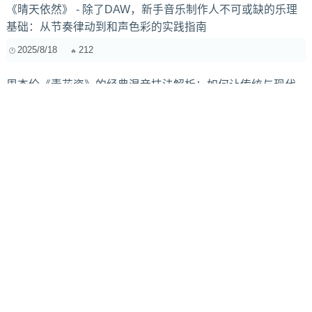
《晴天依然》 - 除了DAW，新手音乐制作人不可或缺的乐理
基础：从节奏律动到和声色彩的实践指南
2025/8/18
212
周杰伦《青花瓷》的经典混音技法解析：如何让传统与现代
碰撞出火花
2025/1/18
352
比传统一民谣更具时代感的现代流行音乐：一种文化的交融
与碰撞
2024/11/22
316