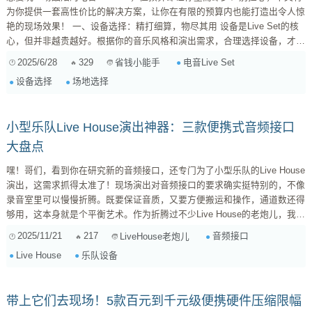
为你提供一套高性价比的解决方案，让你在有限的预算内也能打造出令人惊
艳的现场效果！ 一、设备选择：精打细算，物尽其用 设备是Live Set的核
心，但并非越贵越好。根据你的音乐风格和演出需求，合理选择设备，才能
将每一分钱都花在刀刃上。 软件： Ableton Live Lite/Intro: 对于初学者来
2025/6/28
329
电音Live Set
省钱小能手
说，Ableton Live的Lite或Intro版本是绝...
设备选择
场地选择
小型乐队Live House演出神器：三款便携式音频接口
大盘点
嘿！哥们，看到你在研究新的音频接口，还专门为了小型乐队的Live House
演出，这需求抓得太准了！现场演出对音频接口的要求确实挺特别的，不像
录音室里可以慢慢折腾。既要保证音质，又要方便搬运和操作，通道数还得
够用，这本身就是个平衡艺术。作为折腾过不少Live House的老炮儿，我来
给你点个人经验和型号推荐。 Live House演出，最关键的是 稳定性、便捷
2025/11/21
217
音频接口
LiveHouse老炮儿
性、足够通道和不错的音质 。那些动不动几十个通道的录音棚级接口，虽
Live House
乐队设备
然音质好，但搬起来就是噩梦，而且很多功能现场根本用不上。 我个人觉
得，针对小型乐队，尤其是在Live Hou...
带上它们去现场！5款百元到千元级便携硬件压缩限幅