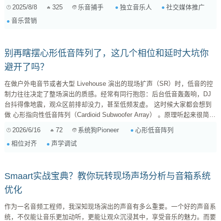
聊聊，独立音乐人到底该如何聪明地选择社交媒体平台，并且真正搞清楚，
2025/8/8
325
独立音乐人
社交媒体推广
乐音捕手
那些点赞、分享、评论背后，你的“影响力”到底转化成了什么？ 1. 摸清你的
音乐营销
“底牌”：你是谁？你的音乐给谁听？ 在盲目注册所有平台前，先问自己几个
灵魂拷问： 你的音...
别再瞎摆心形低音阵列了，这几个相位和延时大坑你
避开了吗？
在做户外电音节或者大型 Livehouse 演出的现场扩声（SR）时，低音的控
制力往往决定了整场演出的质感。经常有同行抱怨：后台低音轰轰响，DJ
台抖得像地震，观众区前排却没力，甚至低频发虚。 这时候大家都会想到
做 心形指向性低音阵列（Cardioid Subwoofer Array） 。原理听起来很简
单：无指向性的低音炮，通过特定的物理摆放和信号处理（延时+极性翻
2026/6/16
72
心形低音阵列
系统狗Pioneer
转），让后向的能量抵消，前向的能量叠加。 但在实际搭建和调试中，很
相位对齐
声学调试
多人只是照搬“一前一后，后面反相，加个延时”的傻瓜公式，结果现场一
测，发现低音不仅没消掉，反而产生了严重...
Smaart实战宝典？教你玩转现场声场分析与音箱系统
优化
作为一名音频工程师，我深知现场演出的声音有多么重要。一个好的声音系
统，不仅能让音乐更加动听，更能让观众沉浸其中，享受音乐的魅力。而要