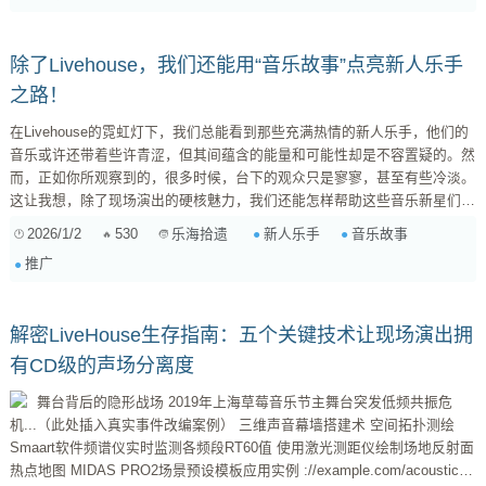
会，还会保有同样的热情和向往吗？ 我承认，VR/AR音乐体验有它独特的
优势...
除了Livehouse，我们还能用“音乐故事”点亮新人乐手
之路！
在Livehouse的霓虹灯下，我们总能看到那些充满热情的新人乐手，他们的
音乐或许还带着些许青涩，但其间蕴含的能量和可能性却是不容置疑的。然
而，正如你所观察到的，很多时候，台下的观众只是寥寥，甚至有些冷淡。
这让我想，除了现场演出的硬核魅力，我们还能怎样帮助这些音乐新星们，
让他们被更多人听见、记住？ 你提出的“以故事的形式呈现他们的创作过程
2026/1/2
530
新人乐手
音乐故事
乐海拾遗
和灵感来源”简直是一语中的！这不仅是一个绝妙的想法，更是当下数字时
推广
代音乐传播的“破圈”利器。为什么这么说呢？ 1. 音乐是情感的载体，故事是
情感的桥梁。 对于不熟悉的音乐，大部分人很难一...
解密LiveHouse生存指南：五个关键技术让现场演出拥
有CD级的声场分离度
舞台背后的隐形战场 2019年上海草莓音乐节主舞台突发低频共振危
机...（此处插入真实事件改编案例） 三维声音幕墙搭建术 空间拓扑测绘
Smaart软件频谱仪实时监测各频段RT60值 使用激光测距仪绘制场地反射面
热点地图 MIDAS PRO2场景预设模板应用实例 ://example.com/acoustic-