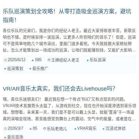
乐队巡演策划全攻略！从零打造吸金巡演方案，避坑
指南！
各位乐队的兄弟们，我是你们的经纪人老王。最近大家排练很辛苦，新歌反
响也不错，是时候安排一波巡演，让更多人听到咱们的音乐了！但是，巡演
可不是简单地跑几个城市演出，里面门道多着呢。今天我就跟大家掰扯掰
扯，怎么才能策划出一场成功的巡演，让咱们既能赚到钱，又能扩大影响
力！ 一、巡演城市选择：瞄准你的核心受众！ 选城市，可不是随便拍脑袋
2025/6/12
585
乐队巡演
王牌经纪人老王
决定的。咱们得考虑以下几个因素 粉丝基础： 这是最重要的！去之前就对
巡演策划
音乐推广
咱们音乐有了解、有兴趣的城市，成功的几率才高。怎么知道哪些城市粉丝
多？ ...
VR/AR音乐太真实，我们还会去Livehouse吗？
嘿，各位乐迷朋友们！ 最近我在想一个有点“科幻”又有点现实的问题。
VR/AR技术发展势头太猛了，从游戏到社交，现在也开始深度渗透到音乐领
域。想想看，未来某一天，我们是不是可以戴上头显，就能“置身”于一场逼
真的演唱会现场，甚至能感受到舞台上的震动、空气中的能量，或者是在一
个虚拟的空间里，与喜欢的音乐人“面对面”交流？这种极致的感官沉浸，听
2026/3/7
85
VRAR音乐
沉浸式体验
乐坛老炮儿
起来确实让人心潮澎湃。 但问题来了，当虚拟的音乐体验变得如此真实、
音乐现场
如此触手可及，我们对现实中的Livehouse、音乐节、甚至一场普通的演唱